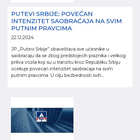
PUTEVI SRBIJE: POVEĆAN
INTENZITET SAOBRAĆAJA NA SVIM
PUTNIM PRAVCIMA
22.12.2024.
JP „Putevi Srbije” obaveštava sve učesnike u
saobraćaju da se zbog predstojećih praznika i velikog
priliva vozila koji su u tranzitu kroz Republiku Srbiju
ocekuje povecan intenzitet saobracaja na svim
putnim pravcima. U cilju bezbednosti svih...