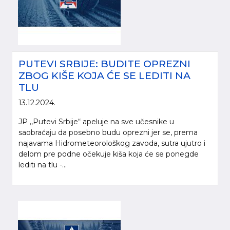
PUTEVI SRBIJE: BUDITE OPREZNI
ZBOG KIŠE KOJA ĆE SE LEDITI NA
TLU
13.12.2024.
JP ,,Putevi Srbije“ apeluje na sve učesnike u
saobraćaju da posebno budu oprezni jer se, prema
najavama Hidrometeorološkog zavoda, sutra ujutro i
delom pre podne očekuje kiša koja će se ponegde
lediti na tlu -...