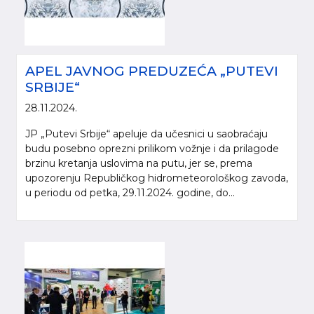
APEL JAVNOG PREDUZEĆA „PUTEVI
SRBIJE“
28.11.2024.
JP „Putevi Srbije“ apeluje da učesnici u saobraćaju
budu posebno oprezni prilikom vožnje i da prilagode
brzinu kretanja uslovima na putu, jer se, prema
upozorenju Republičkog hidrometeorološkog zavoda,
u periodu od petka, 29.11.2024. godine, do...