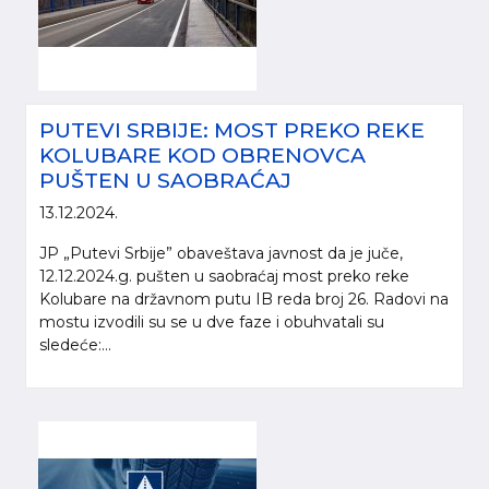
PUTEVI SRBIJE: MOST PREKO REKE
KOLUBARE KOD OBRENOVCA
PUŠTEN U SAOBRAĆAJ
13.12.2024.
JP „Putevi Srbije” obaveštava javnost da je juče,
12.12.2024.g. pušten u saobraćaj most preko reke
Kolubare na državnom putu IB reda broj 26. Radovi na
mostu izvodili su se u dve faze i obuhvatali su
sledeće:...