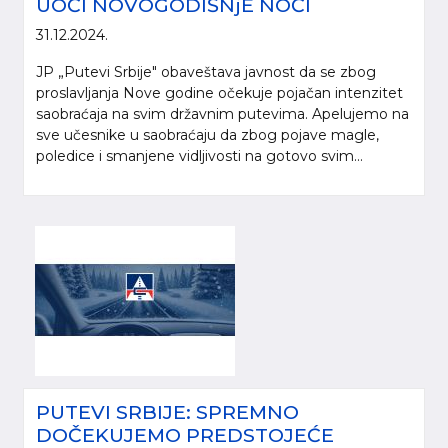
UOČI NOVOGODIŠNjE NOĆI
31.12.2024.
JP „Putevi Srbije" obaveštava javnost da se zbog
proslavljanja Nove godine očekuje pojačan intenzitet
saobraćaja na svim državnim putevima. Apelujemo na
sve učesnike u saobraćaju da zbog pojave magle,
poledice i smanjene vidljivosti na gotovo svim...
PUTEVI SRBIJE: SPREMNO
DOČEKUJEMO PREDSTOJEĆE