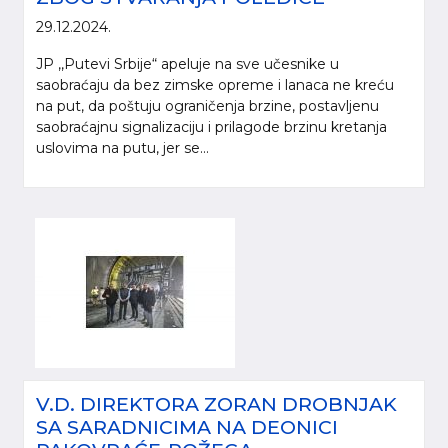
29.12.2024.
JP ,,Putevi Srbije“ apeluje na sve učesnike u
saobraćaju da bez zimske opreme i lanaca ne kreću
na put, da poštuju ograničenja brzine, postavljenu
saobraćajnu signalizaciju i prilagode brzinu kretanja
uslovima na putu, jer se...
V.D. DIREKTORA ZORAN DROBNJAK
SA SARADNICIMA NA DEONICI