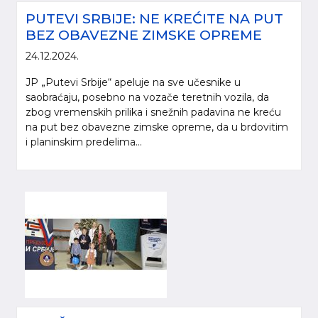
PUTEVI SRBIJE: NE KREĆITE NA PUT
BEZ OBAVEZNE ZIMSKE OPREME
24.12.2024.
JP „Putevi Srbije“ apeluje na sve učesnike u
saobraćaju, posebno na vozače teretnih vozila, da
zbog vremenskih prilika i snežnih padavina ne kreću
na put bez obavezne zimske opreme, da u brdovitim
i planinskim predelima...