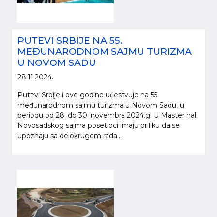
PUTEVI SRBIJE NA 55.
MEĐUNARODNOM SAJMU TURIZMA
U NOVOM SADU
28.11.2024.
Putevi Srbije i ove godine učestvuje na 55.
međunarodnom sajmu turizma u Novom Sadu, u
periodu od 28. do 30. novembra 2024.g. U Master hali
Novosadskog sajma posetioci imaju priliku da se
Molimo da prilikom korišćenja informacija, materijala i fotografija sa internet
upoznaju sa delokrugom rada...
prezentacije „Putevi Srbije“ d.o.o., obavezno navedete izvor („Putevi Srbije“
d.o.o.).
© 2005-2026. "Putevi Srbije" d.o.o. All rights reserved.
"PUTEVI SRBIJE" d.o.o.
Bulevar kralja Aleksandra 282
Poštanski fax 17, 11050 Beograd 22