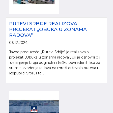
PUTEVI SRBIJE REALIZOVALI
PROJEKAT „OBUKA U ZONAMA
RADOVA“
06.12.2024.
Javno preduzeće „Putevi Srbije“ je realizovalo
projekat „Obuka u zonama radova“, čiji je osnovni cilj
smanjenje broja poginulih i teško povređenih lica za
vreme izvođenja radova na mreži državnih puteva u
Republici Srbiji, i to...