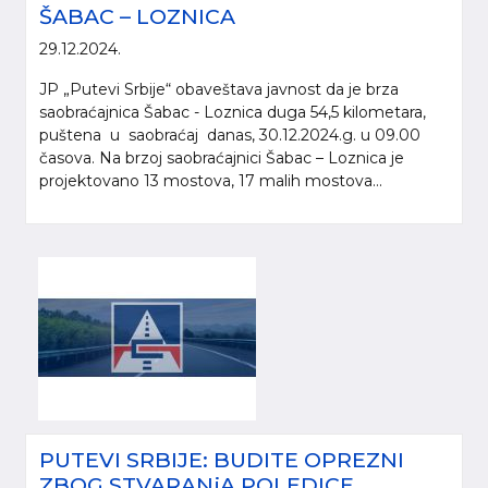
ŠABAC – LOZNICA
29.12.2024.
JP „Putevi Srbije“ obaveštava javnost da je brza
saobraćajnica Šabac - Loznica duga 54,5 kilometara,
puštena u saobraćaj danas, 30.12.2024.g. u 09.00
časova. Na brzoj saobraćajnici Šabac – Loznica je
projektovano 13 mostova, 17 malih mostova...
PUTEVI SRBIJE: BUDITE OPREZNI
ZBOG STVARANjA POLEDICE