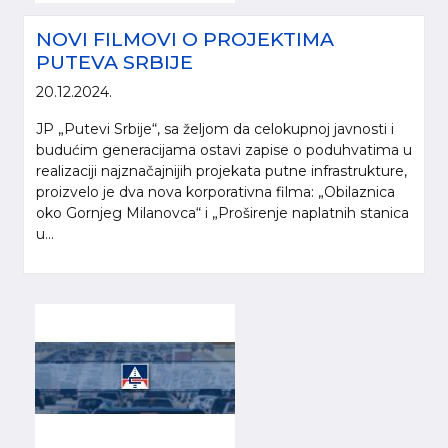
NOVI FILMOVI O PROJEKTIMA
PUTEVA SRBIJE
20.12.2024.
JP „Putevi Srbije“, sa željom da celokupnoj javnosti i
budućim generacijama ostavi zapise o poduhvatima u
realizaciji najznačajnijih projekata putne infrastrukture,
proizvelo je dva nova korporativna filma: „Obilaznica
oko Gornjeg Milanovca“ i „Proširenje naplatnih stanica
u...