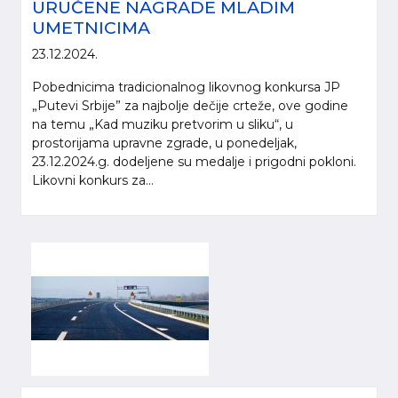
URUČENE NAGRADE MLADIM
UMETNICIMA
23.12.2024.
Pobednicima tradicionalnog likovnog konkursa JP
„Putevi Srbije” za najbolje dečije crteže, ove godine
na temu „Kad muziku pretvorim u sliku“, u
prostorijama upravne zgrade, u ponedeljak,
23.12.2024.g. dodeljene su medalje i prigodni pokloni.
Likovni konkurs za...