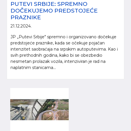
PUTEVI SRBIJE: SPREMNO
DOČEKUJEMO PREDSTOJEĆE
PRAZNIKE
21.12.2024.
JP „Putevi Srbije" spremno i organizovano dočekuje
predstojeće praznike, kada se očekuje pojačan
intenzitet saobraćaja na srpskim autoputevima. Kao i
svih prethodnih godina, kako bi se obezbedio
nesmetan prolazak vozila, intenziviran je rad na
naplatnim stanicama...