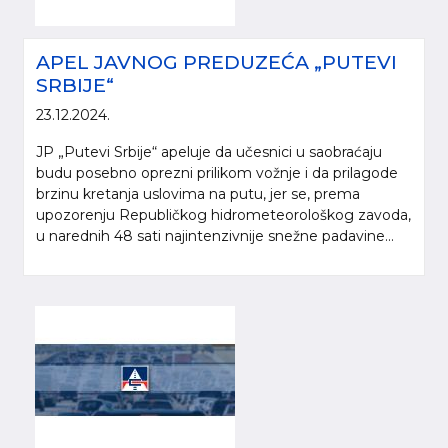
APEL JAVNOG PREDUZEĆA „PUTEVI
SRBIJE“
23.12.2024.
JP „Putevi Srbije“ apeluje da učesnici u saobraćaju
budu posebno oprezni prilikom vožnje i da prilagode
brzinu kretanja uslovima na putu, jer se, prema
upozorenju Republičkog hidrometeorološkog zavoda,
u narednih 48 sati najintenzivnije snežne padavine...