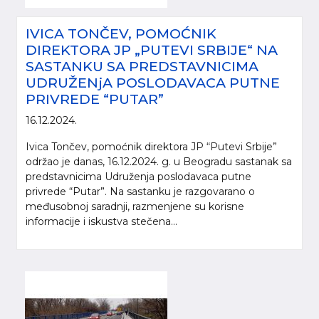
IVICA TONČEV, POMOĆNIK
DIREKTORA JP „PUTEVI SRBIJE“ NA
SASTANKU SA PREDSTAVNICIMA
UDRUŽENjA POSLODAVACA PUTNE
PRIVREDE “PUTAR”
16.12.2024.
Ivica Tončev, pomoćnik direktora JP “Putevi Srbije”
održao je danas, 16.12.2024. g. u Beogradu sastanak sa
predstavnicima Udruženja poslodavaca putne
privrede “Putar”. Na sastanku je razgovarano o
međusobnoj saradnji, razmenjene su korisne
informacije i iskustva stečena...