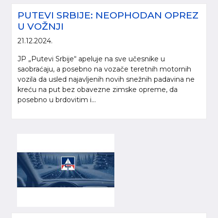
PUTEVI SRBIJE: NEOPHODAN OPREZ
U VOŽNJI
21.12.2024.
JP „Putevi Srbije“ apeluje na sve učesnike u
saobraćaju, a posebno na vozače teretnih motornih
vozila da usled najavljenih novih snežnih padavina ne
kreću na put bez obavezne zimske opreme, da
posebno u brdovitim i...