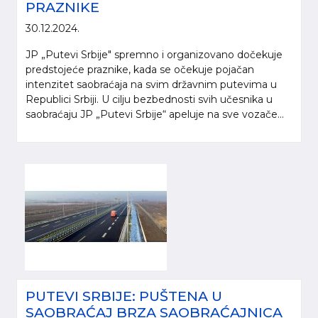
PRAZNIKE
30.12.2024.
JP „Putevi Srbije" spremno i organizovano dočekuje
predstojeće praznike, kada se očekuje pojačan
intenzitet saobraćaja na svim državnim putevima u
Republici Srbiji. U cilju bezbednosti svih učesnika u
saobraćaju JP „Putevi Srbije“ apeluje na sve vozače...
PUTEVI SRBIJE: PUŠTENA U
SAOBRAĆAJ BRZA SAOBRAĆAJNICA