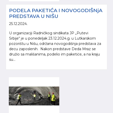
PODELA PAKETIĆA I NOVOGODIŠNjA
PREDSTAVA U NIŠU
25.12.2024.
U organizaciji Radničkog sindikata JP „Putevi
Srbije“ je u ponedeljak 23.12.2024.g. u Lutkarskom
pozorištu u Nišu, održana novogodišnja predstava za
decu zaposlenih. Nakon predstave Deda Mraz se
družio sa mališanima, podelio im paketiće, a na kraju
su...