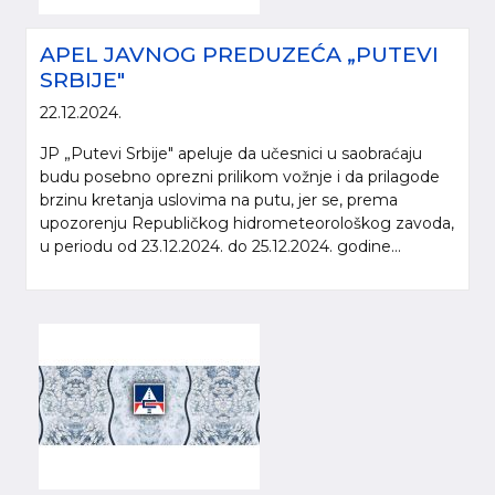
APEL JAVNOG PREDUZEĆA „PUTEVI
SRBIJE"
22.12.2024.
JP „Putevi Srbije" apeluje da učesnici u saobraćaju
budu posebno oprezni prilikom vožnje i da prilagode
brzinu kretanja uslovima na putu, jer se, prema
upozorenju Republičkog hidrometeorološkog zavoda,
u periodu od 23.12.2024. do 25.12.2024. godine...