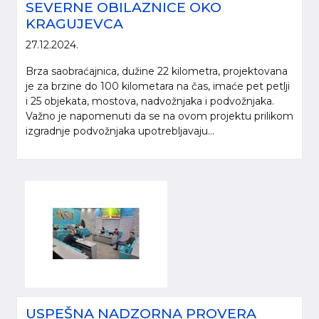
SEVERNE OBILAZNICE OKO
KRAGUJEVCA
27.12.2024.
Brza saobraćajnica, dužine 22 kilometra, projektovana
je za brzine do 100 kilometara na čas, imaće pet petlji
i 25 objekata, mostova, nadvožnjaka i podvožnjaka.
Važno je napomenuti da se na ovom projektu prilikom
izgradnje podvožnjaka upotrebljavaju...
USPEŠNA NADZORNA PROVERA