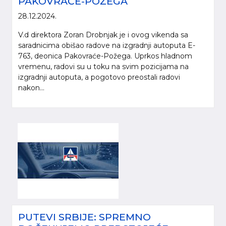
PAKOVRAĆE-POŽEGA
28.12.2024.
V.d direktora Zoran Drobnjak je i ovog vikenda sa
saradnicima obišao radove na izgradnji autoputa E-
763, deonica Pakovraće-Požega. Uprkos hladnom
vremenu, radovi su u toku na svim pozicijama na
izgradnji autoputa, a pogotovo preostali radovi
nakon...
PUTEVI SRBIJE: SPREMNO