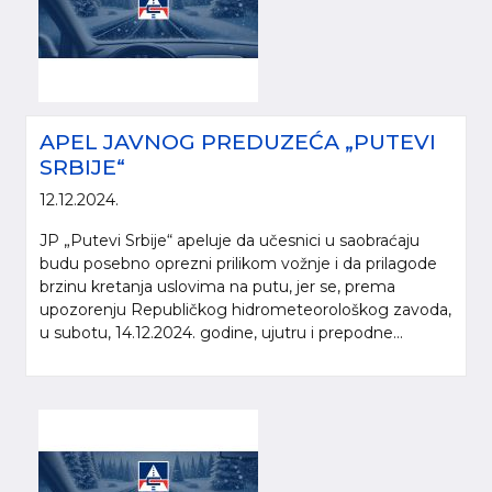
APEL JAVNOG PREDUZEĆA „PUTEVI
SRBIJE“
12.12.2024.
JP „Putevi Srbije“ apeluje da učesnici u saobraćaju
budu posebno oprezni prilikom vožnje i da prilagode
brzinu kretanja uslovima na putu, jer se, prema
upozorenju Republičkog hidrometeorološkog zavoda,
u subotu, 14.12.2024. godine, ujutru i prepodne...