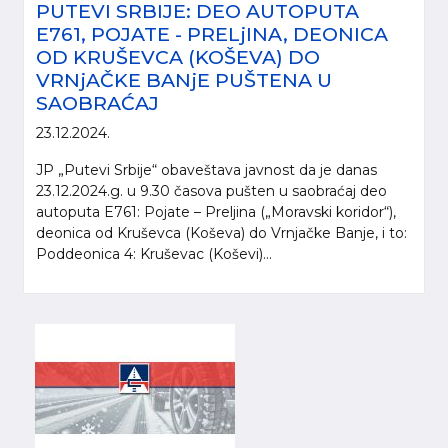
PUTEVI SRBIJE: DEO AUTOPUTA
E761, POJATE - PRELjINA, DEONICA
OD KRUŠEVCA (KOŠEVA) DO
VRNjAČKE BANjE PUŠTENA U
SAOBRAĆAJ
23.12.2024.
JP „Putevi Srbije“ obaveštava javnost da je danas
23.12.2024.g. u 9.30 časova pušten u saobraćaj deo
autoputa E761: Pojate – Preljina („Moravski koridor“),
deonica od Kruševca (Koševa) do Vrnjačke Banje, i to:
Poddeonica 4: Kruševac (Koševi)...