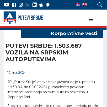
PUTEVI SRBIJE: 1.503.667
VOZILA NA SRPSKIM
AUTOPUTEVIMA
10. maj 2024.
JP „Putevi Srbije“ obaveštava javnost da je u periodu
od 30.04. do 06.05.2024.g. zabeležen povećan
intenzitet saobraćaja na svim putnim pravcima u
Republici Srbiji.
Srpskim autoputevima je u navedenom periodu prošlo