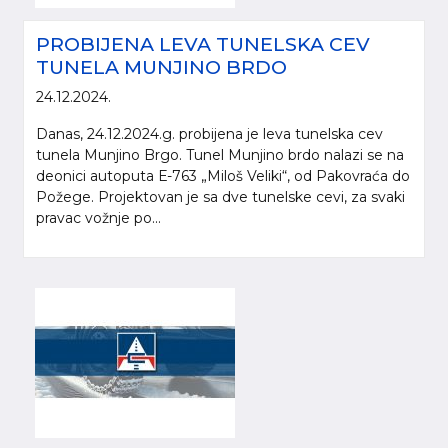
PROBIJENA LEVA TUNELSKA CEV
TUNELA MUNJINO BRDO
24.12.2024.
Danas, 24.12.2024.g. probijena je leva tunelska cev
tunela Munjino Brgo. Tunel Munjino brdo nalazi se na
deonici autoputa Е-763 „Miloš Veliki“, od Pakovraća do
Požege. Projektovan je sa dve tunelske cevi, za svaki
pravac vožnje po...