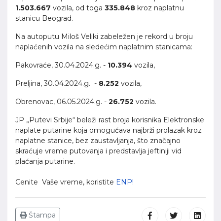
1.503.667
vozila, od toga
335.848
kroz naplatnu
stanicu Beograd.
Na autoputu Miloš Veliki zabeležen je rekord u broju
naplaćenih vozila na sledećim naplatnim stanicama:
Pakovraće, 30.04.2024.g. -
10.394
vozila,
Preljina, 30.04.2024.g. -
8.252
vozila,
Obrenovac, 06.05.2024.g. -
26.752
vozila.
JP „Putevi Srbije“ beleži rast broja korisnika Elektronske
naplate putarine koja omogućava najbrži prolazak kroz
naplatne stanice, bez zaustavljanja, što značajno
skraćuje vreme putovanja i predstavlja jeftiniji vid
plaćanja putarine.
Cenite Vaše vreme, koristite
ENP!
Štampa