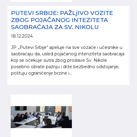
PUTEVI SRBIJE: PAŽLjIVO VOZITE
ZBOG POJAČANOG INTEZITETA
SAOBRAĆAJA ZA SV. NIKOLU
18.12.2024.
JP „Putevi Srbije“ apeluje na sve vozače i učesnike u
saobraćaju da, usled pojačanog intenziteta saobraćaja
koji se očekuje sutra zbog proslave Sv. Nikole
posebno obrate pažnju i drže bezbedno odstojanje,
poštuju ograničenje brzine i...