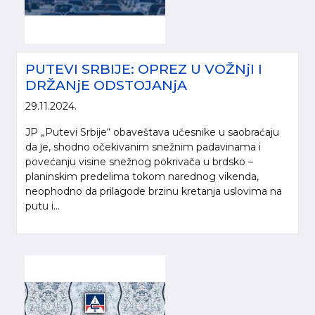
PUTEVI SRBIJE: OPREZ U VOŽNjI I
DRŽANjE ODSTOJANjA
29.11.2024.
JP „Putevi Srbije“ obaveštava učesnike u saobraćaju
da je, shodno očekivanim snežnim padavinama i
povećanju visine snežnog pokrivača u brdsko –
planinskim predelima tokom narednog vikenda,
neophodno da prilagode brzinu kretanja uslovima na
putu i...