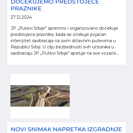
DOČEKUJEMO PREDSTOJEĆE
PRAZNIKE
27.12.2024.
JP „Putevi Srbije" spremno i organizovano dočekuje
predstojeće praznike, kada se očekuje pojačan
intenzitet saobraćaja na svim državnim putevima u
Republici Srbiji. U cilju bezbednosti svih učesnika u
saobraćaju JP „Putevi Srbije“ apeluje na sve vozače...
NOVI SNIMАК NAPRETKA IZGRADNJE