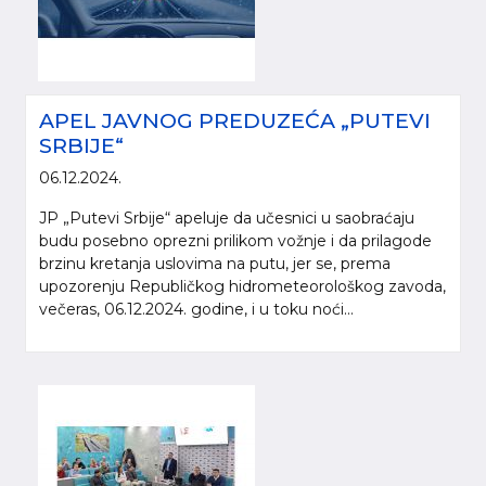
APEL JAVNOG PREDUZEĆA „PUTEVI
SRBIJE“
06.12.2024.
JP „Putevi Srbije“ apeluje da učesnici u saobraćaju
budu posebno oprezni prilikom vožnje i da prilagode
brzinu kretanja uslovima na putu, jer se, prema
upozorenju Republičkog hidrometeorološkog zavoda,
večeras, 06.12.2024. godine, i u toku noći...