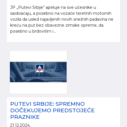
JP „Putevi Srbije“ apeluje na sve učesnike u
saobraćaju, a posebno na vozače teretnih motornih
vozila da usled najavljenih novih snežnih padavina ne
kreću na put bez obavezne zimske opreme, da
posebno u brdovitim i...
PUTEVI SRBIJE: SPREMNO
DOČEKUJEMO PREDSTOJEĆE
PRAZNIKE
21.12.2024.