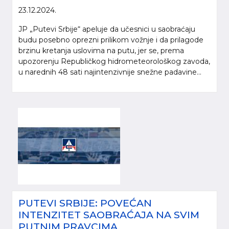
23.12.2024.
JP „Putevi Srbije“ apeluje da učesnici u saobraćaju
budu posebno oprezni prilikom vožnje i da prilagode
brzinu kretanja uslovima na putu, jer se, prema
upozorenju Republičkog hidrometeorološkog zavoda,
u narednih 48 sati najintenzivnije snežne padavine...
PUTEVI SRBIJE: POVEĆAN
INTENZITET SAOBRAĆAJA NA SVIM
PUTNIM PRAVCIMA