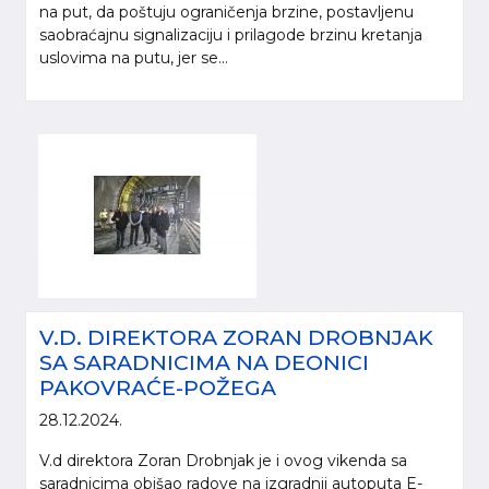
na put, da poštuju ograničenja brzine, postavljenu
saobraćajnu signalizaciju i prilagode brzinu kretanja
uslovima na putu, jer se...
V.D. DIREKTORA ZORAN DROBNJAK
SA SARADNICIMA NA DEONICI
PAKOVRAĆE-POŽEGA
28.12.2024.
V.d direktora Zoran Drobnjak je i ovog vikenda sa
saradnicima obišao radove na izgradnji autoputa E-