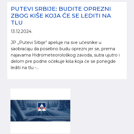
PUTEVI SRBIJE: BUDITE OPREZNI
ZBOG KIŠE KOJA ĆE SE LEDITI NA
TLU
13.12.2024.
JP ,,Putevi Srbije“ apeluje na sve učesnike u
saobraćaju da posebno budu oprezni jer se, prema
najavama Hidrometeorološkog zavoda, sutra ujutro i
delom pre podne očekuje kiša koja će se ponegde
lediti na tlu -...