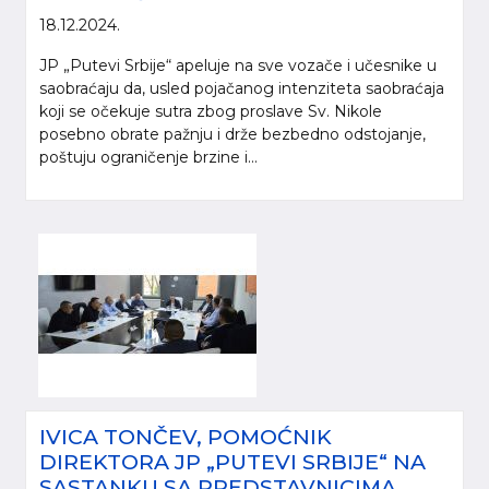
18.12.2024.
JP „Putevi Srbije“ apeluje na sve vozače i učesnike u
saobraćaju da, usled pojačanog intenziteta saobraćaja
koji se očekuje sutra zbog proslave Sv. Nikole
posebno obrate pažnju i drže bezbedno odstojanje,
poštuju ograničenje brzine i...
IVICA TONČEV, POMOĆNIK
DIREKTORA JP „PUTEVI SRBIJE“ NA
SASTANKU SA PREDSTAVNICIMA