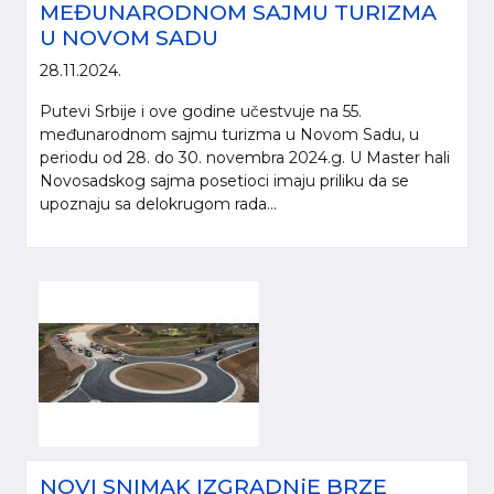
MEĐUNARODNOM SAJMU TURIZMA
U NOVOM SADU
28.11.2024.
Putevi Srbije i ove godine učestvuje na 55.
međunarodnom sajmu turizma u Novom Sadu, u
periodu od 28. do 30. novembra 2024.g. U Master hali
Novosadskog sajma posetioci imaju priliku da se
upoznaju sa delokrugom rada...
Molimo da prilikom korišćenja informacija, materijala i fotografija sa internet
prezentacije „Putevi Srbije“ d.o.o., obavezno navedete izvor („Putevi Srbije“
d.o.o.).
© 2005-2026. "Putevi Srbije" d.o.o. All rights reserved.
"PUTEVI SRBIJE" d.o.o.
Bulevar kralja Aleksandra 282
Poštanski fax 17, 11050 Beograd 22
NOVI SNIMAK IZGRADNjE BRZE