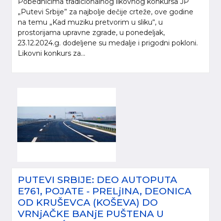
Pobednicima tradicionalnog likovnog konkursa JP
„Putevi Srbije” za najbolje dečije crteže, ove godine
na temu „Kad muziku pretvorim u sliku“, u
prostorijama upravne zgrade, u ponedeljak,
23.12.2024.g. dodeljene su medalje i prigodni pokloni.
Likovni konkurs za...
PUTEVI SRBIJE: DEO AUTOPUTA
E761, POJATE - PRELjINA, DEONICA
OD KRUŠEVCA (KOŠEVA) DO
VRNjAČKE BANjE PUŠTENA U