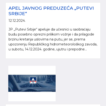
APEL JAVNOG PREDUZEĆA „PUTEVI
SRBIJE“
12.12.2024.
JP „Putevi Srbije“ apeluje da učesnici u saobraćaju
budu posebno oprezni prilikom vožnje i da prilagode
brzinu kretanja uslovima na putu, jer se, prema
upozorenju Republičkog hidrometeorološkog zavoda,
u subotu, 14.12.2024. godine, ujutru i prepodne...