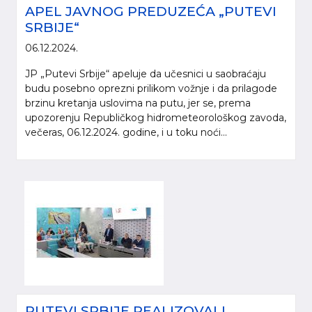
APEL JAVNOG PREDUZEĆA „PUTEVI
SRBIJE“
06.12.2024.
JP „Putevi Srbije“ apeluje da učesnici u saobraćaju
budu posebno oprezni prilikom vožnje i da prilagode
brzinu kretanja uslovima na putu, jer se, prema
upozorenju Republičkog hidrometeorološkog zavoda,
večeras, 06.12.2024. godine, i u toku noći...
PUTEVI SRBIJE REALIZOVALI