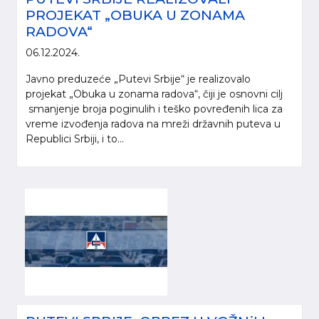
PROJEKAT „OBUKA U ZONAMA
RADOVA“
06.12.2024.
Javno preduzeće „Putevi Srbije“ je realizovalo
projekat „Obuka u zonama radova“, čiji je osnovni cilj
smanjenje broja poginulih i teško povređenih lica za
vreme izvođenja radova na mreži državnih puteva u
Republici Srbiji, i to...