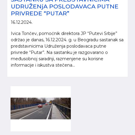
UDRUŽENjA POSLODAVACA PUTNE
PRIVREDE “PUTAR”
16.12.2024.
Ivica Tončev, pomoćnik direktora JP “Putevi Srbije”
održao je danas, 16.12.2024. g. u Beogradu sastanak sa
predstavnicima Udruženja poslodavaca putne
privrede “Putar”. Na sastanku je razgovarano o
međusobnoj saradnji, razmenjene su korisne
informacije i iskustva stečena...