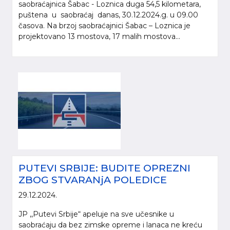
saobraćajnica Šabac - Loznica duga 54,5 kilometara,
puštena u saobraćaj danas, 30.12.2024.g. u 09.00
časova. Na brzoj saobraćajnici Šabac – Loznica je
projektovano 13 mostova, 17 malih mostova...
PUTEVI SRBIJE: BUDITE OPREZNI
ZBOG STVARANjA POLEDICE
29.12.2024.
JP ,,Putevi Srbije“ apeluje na sve učesnike u
saobraćaju da bez zimske opreme i lanaca ne kreću