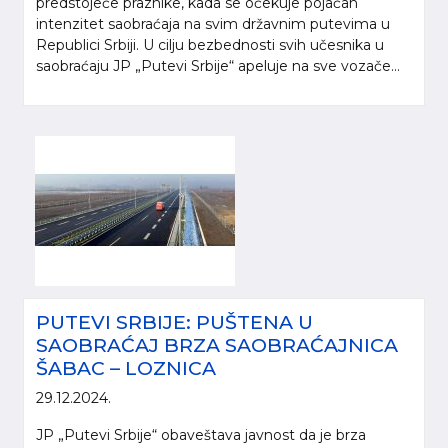
predstojeće praznike, kada se očekuje pojačan
intenzitet saobraćaja na svim državnim putevima u
Republici Srbiji. U cilju bezbednosti svih učesnika u
saobraćaju JP „Putevi Srbije“ apeluje na sve vozače...
PUTEVI SRBIJE: PUŠTENA U
SAOBRAĆAJ BRZA SAOBRAĆAJNICA
ŠABAC – LOZNICA
29.12.2024.
JP „Putevi Srbije“ obaveštava javnost da je brza