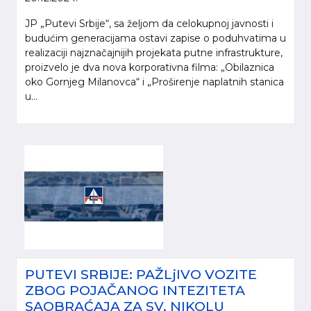
JP „Putevi Srbije“, sa željom da celokupnoj javnosti i
budućim generacijama ostavi zapise o poduhvatima u
realizaciji najznačajnijih projekata putne infrastrukture,
proizvelo je dva nova korporativna filma: „Obilaznica
oko Gornjeg Milanovca“ i „Proširenje naplatnih stanica
u...
PUTEVI SRBIJE: PAŽLjIVO VOZITE
ZBOG POJAČANOG INTEZITETA
SAOBRAĆAJA ZA SV. NIKOLU