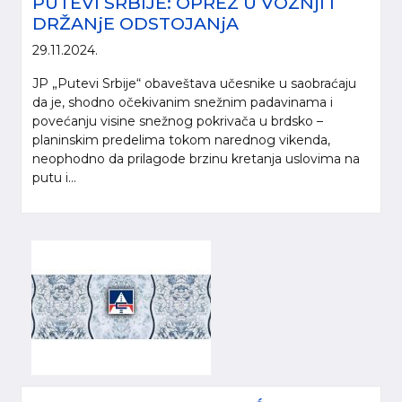
PUTEVI SRBIJE: OPREZ U VOŽNjI I
DRŽANjE ODSTOJANjA
29.11.2024.
JP „Putevi Srbije“ obaveštava učesnike u saobraćaju
da je, shodno očekivanim snežnim padavinama i
povećanju visine snežnog pokrivača u brdsko –
planinskim predelima tokom narednog vikenda,
neophodno da prilagode brzinu kretanja uslovima na
putu i...