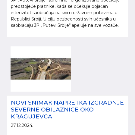
JP „Putevi Srbije" spremno i organizovano dočekuje
predstojeće praznike, kada se očekuje pojačan
intenzitet saobraćaja na svim državnim putevima u
Republici Srbiji. U cilju bezbednosti svih učesnika u
saobraćaju JP „Putevi Srbije“ apeluje na sve vozače...
NOVI SNIMАК NAPRETKA IZGRADNJE
SEVERNE OBILAZNICE OKO
KRAGUJEVCA
27.12.2024.