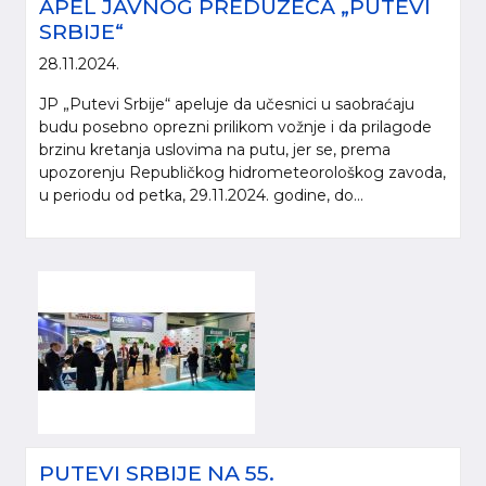
APEL JAVNOG PREDUZEĆA „PUTEVI
SRBIJE“
28.11.2024.
JP „Putevi Srbije“ apeluje da učesnici u saobraćaju
budu posebno oprezni prilikom vožnje i da prilagode
brzinu kretanja uslovima na putu, jer se, prema
upozorenju Republičkog hidrometeorološkog zavoda,
u periodu od petka, 29.11.2024. godine, do...
PUTEVI SRBIJE NA 55.