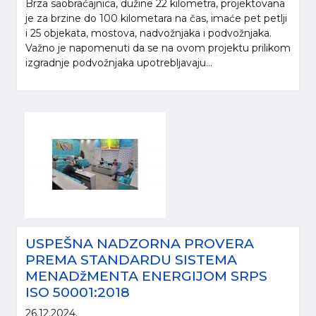
Brza saobraćajnica, dužine 22 kilometra, projektovana
je za brzine do 100 kilometara na čas, imaće pet petlji
i 25 objekata, mostova, nadvožnjaka i podvožnjaka.
Važno je napomenuti da se na ovom projektu prilikom
izgradnje podvožnjaka upotrebljavaju...
USPEŠNA NADZORNA PROVERA
PREMA STANDARDU SISTEMA
MENADžMENTA ENERGIJOM SRPS
ISO 50001:2018
26.12.2024.