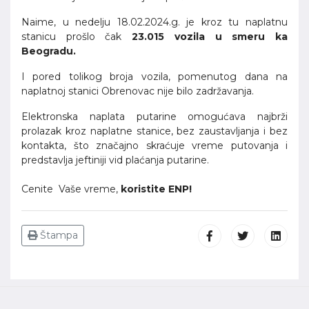
Naime, u nedelju 18.02.2024.g. je kroz tu naplatnu
stanicu prošlo čak
23.015 vozila u smeru ka
Beogradu.
I pored tolikog broja vozila, pomenutog dana na
naplatnoj stanici Obrenovac nije bilo zadržavanja.
Elektronska naplata putarine omogućava najbrži
prolazak kroz naplatne stanice, bez zaustavljanja i bez
kontakta, što značajno skraćuje vreme putovanja i
predstavlja jeftiniji vid plaćanja putarine.
Cenite Vaše vreme,
koristite ENP!
Štampa