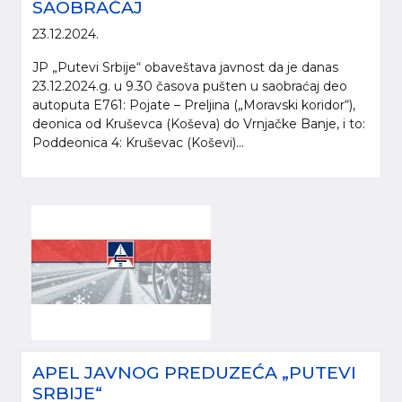
SAOBRAĆAJ
23.12.2024.
JP „Putevi Srbije“ obaveštava javnost da je danas
23.12.2024.g. u 9.30 časova pušten u saobraćaj deo
autoputa E761: Pojate – Preljina („Moravski koridor“),
deonica od Kruševca (Koševa) do Vrnjačke Banje, i to:
Poddeonica 4: Kruševac (Koševi)...
APEL JAVNOG PREDUZEĆA „PUTEVI
SRBIJE“