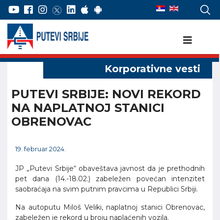
PUTEVI SRBIJE: NOVI REKORD
NA NAPLATNOJ STANICI
OBRENOVAC
19. februar 2024.
JP „Putevi Srbije“ obaveštava javnost da je prethodnih
pet dana (14.-18.02.) zabeležen povećan intenzitet
saobraćaja na svim putnim pravcima u Republici Srbiji.
Na autoputu Miloš Veliki, naplatnoj stanici Obrenovac,
zabeležen je rekord u broju naplaćenih vozila.