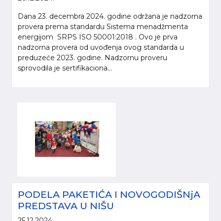
Dana 23. decembra 2024. godine održana je nadzorna
provera prema standardu Sistema menadžmenta
energijom SRPS ISO 50001:2018 . Ovo je prva
nadzorna provera od uvođenja ovog standarda u
preduzeće 2023. godine. Nadzornu proveru
sprovodila je sertifikaciona...
PODELA PAKETIĆA I NOVOGODIŠNjA
PREDSTAVA U NIŠU
25.12.2024.