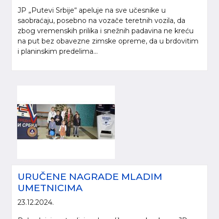
JP „Putevi Srbije“ apeluje na sve učesnike u
saobraćaju, posebno na vozače teretnih vozila, da
zbog vremenskih prilika i snežnih padavina ne kreću
na put bez obavezne zimske opreme, da u brdovitim
i planinskim predelima...
URUČENE NAGRADE MLADIM
UMETNICIMA
23.12.2024.