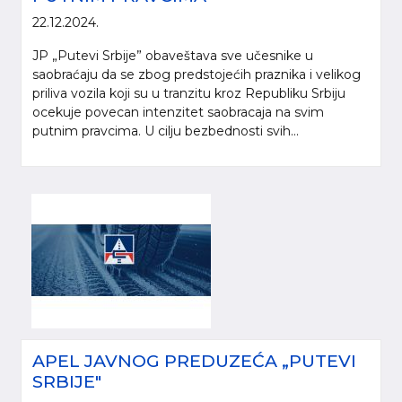
22.12.2024.
JP „Putevi Srbije” obaveštava sve učesnike u
saobraćaju da se zbog predstojećih praznika i velikog
priliva vozila koji su u tranzitu kroz Republiku Srbiju
ocekuje povecan intenzitet saobracaja na svim
putnim pravcima. U cilju bezbednosti svih...
APEL JAVNOG PREDUZEĆA „PUTEVI
SRBIJE"