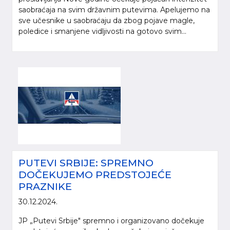
saobraćaja na svim državnim putevima. Apelujemo na
sve učesnike u saobraćaju da zbog pojave magle,
poledice i smanjene vidljivosti na gotovo svim...
PUTEVI SRBIJE: SPREMNO
DOČEKUJEMO PREDSTOJEĆE
PRAZNIKE
30.12.2024.
JP „Putevi Srbije" spremno i organizovano dočekuje