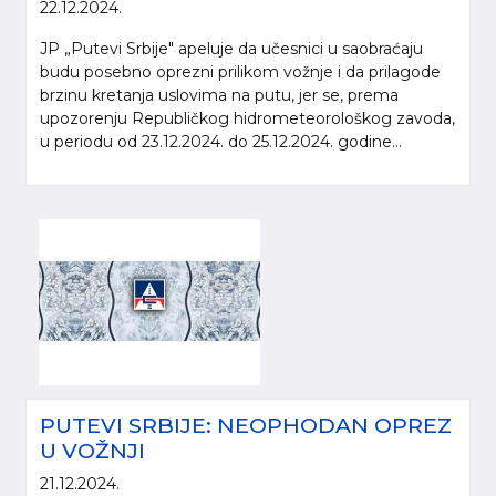
22.12.2024.
JP „Putevi Srbije" apeluje da učesnici u saobraćaju
budu posebno oprezni prilikom vožnje i da prilagode
brzinu kretanja uslovima na putu, jer se, prema
upozorenju Republičkog hidrometeorološkog zavoda,
u periodu od 23.12.2024. do 25.12.2024. godine...
PUTEVI SRBIJE: NEOPHODAN OPREZ
U VOŽNJI
21.12.2024.