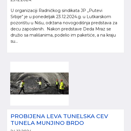
U organizaciji Radničkog sindikata JP „Putevi
Srbije“ je u ponedeljak 23.12.2024.g. u Lutkarskom
pozorištu u Nišu, održana novogodišnja predstava za
decu zaposlenih. Nakon predstave Deda Mraz se
družio sa mališanima, podelio im paketiće, a na kraju
su...
PROBIJENA LEVA TUNELSKA CEV
TUNELA MUNJINO BRDO