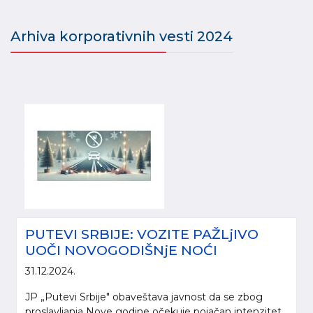
Arhiva korporativnih vesti 2024
PUTEVI SRBIJE: VOZITE PAŽLjIVO
UOČI NOVOGODIŠNjE NOĆI
31.12.2024.
JP „Putevi Srbije" obaveštava javnost da se zbog
proslavljanja Nove godine očekuje pojačan intenzitet