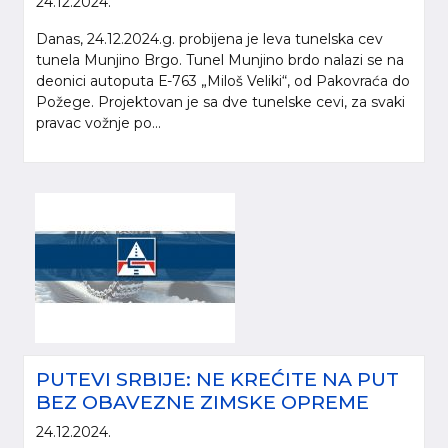
24.12.2024.
Danas, 24.12.2024.g. probijena je leva tunelska cev
tunela Munjino Brgo. Tunel Munjino brdo nalazi se na
deonici autoputa Е-763 „Miloš Veliki“, od Pakovraća do
Požege. Projektovan je sa dve tunelske cevi, za svaki
pravac vožnje po...
PUTEVI SRBIJE: NE KREĆITE NA PUT
BEZ OBAVEZNE ZIMSKE OPREME
24.12.2024.