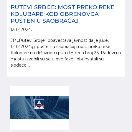
PUTEVI SRBIJE: MOST PREKO REKE
KOLUBARE KOD OBRENOVCA
PUŠTEN U SAOBRAĆAJ
13.12.2024.
JP „Putevi Srbije” obaveštava javnost da je juče,
12.12.2024.g. pušten u saobraćaj most preko reke
Kolubare na državnom putu IB reda broj 26. Radovi na
mostu izvodili su se u dve faze i obuhvatali su
sledeće:...