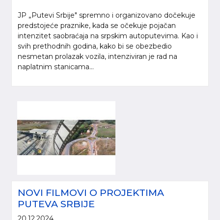
JP „Putevi Srbije" spremno i organizovano dočekuje
predstojeće praznike, kada se očekuje pojačan
intenzitet saobraćaja na srpskim autoputevima. Kao i
svih prethodnih godina, kako bi se obezbedio
nesmetan prolazak vozila, intenziviran je rad na
naplatnim stanicama...
NOVI FILMOVI O PROJEKTIMA
PUTEVA SRBIJE
20.12.2024.