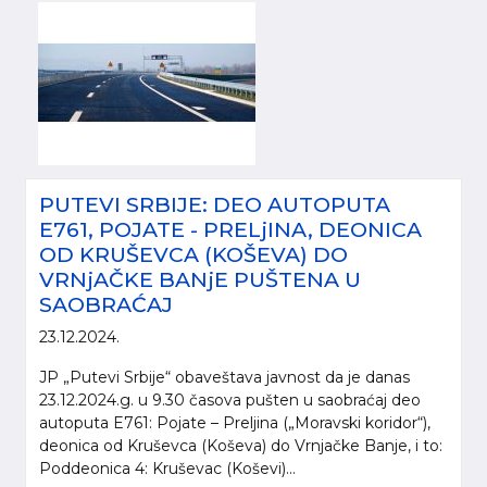
PUTEVI SRBIJE: DEO AUTOPUTA
E761, POJATE - PRELjINA, DEONICA
OD KRUŠEVCA (KOŠEVA) DO
VRNjAČKE BANjE PUŠTENA U
SAOBRAĆAJ
23.12.2024.
JP „Putevi Srbije“ obaveštava javnost da je danas
23.12.2024.g. u 9.30 časova pušten u saobraćaj deo
autoputa E761: Pojate – Preljina („Moravski koridor“),
deonica od Kruševca (Koševa) do Vrnjačke Banje, i to:
Poddeonica 4: Kruševac (Koševi)...