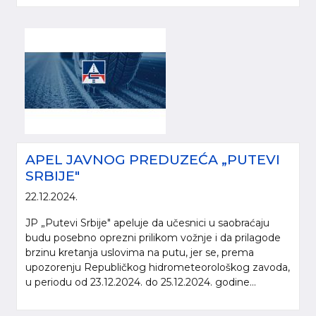
APEL JAVNOG PREDUZEĆA „PUTEVI
SRBIJE"
22.12.2024.
JP „Putevi Srbije" apeluje da učesnici u saobraćaju
budu posebno oprezni prilikom vožnje i da prilagode
brzinu kretanja uslovima na putu, jer se, prema
upozorenju Republičkog hidrometeorološkog zavoda,
u periodu od 23.12.2024. do 25.12.2024. godine...