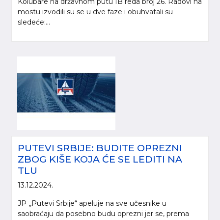
Kolubare na državnom putu IB reda broj 26. Radovi na
mostu izvodili su se u dve faze i obuhvatali su
sledeće:...
PUTEVI SRBIJE: BUDITE OPREZNI
ZBOG KIŠE KOJA ĆE SE LEDITI NA
TLU
13.12.2024.
JP ,,Putevi Srbije“ apeluje na sve učesnike u
saobraćaju da posebno budu oprezni jer se, prema