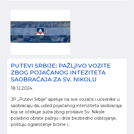
PUTEVI SRBIJE: PAŽLjIVO VOZITE
ZBOG POJAČANOG INTEZITETA
SAOBRAĆAJA ZA SV. NIKOLU
18.12.2024.
JP „Putevi Srbije“ apeluje na sve vozače i učesnike u
saobraćaju da, usled pojačanog intenziteta saobraćaja
koji se očekuje sutra zbog proslave Sv. Nikole
posebno obrate pažnju i drže bezbedno odstojanje,
poštuju ograničenje brzine i...