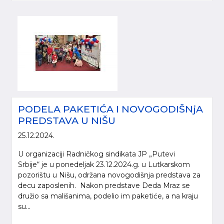
PODELA PAKETIĆA I NOVOGODIŠNjA
PREDSTAVA U NIŠU
25.12.2024.
U organizaciji Radničkog sindikata JP „Putevi
Srbije“ je u ponedeljak 23.12.2024.g. u Lutkarskom
pozorištu u Nišu, održana novogodišnja predstava za
decu zaposlenih. Nakon predstave Deda Mraz se
družio sa mališanima, podelio im paketiće, a na kraju
su...