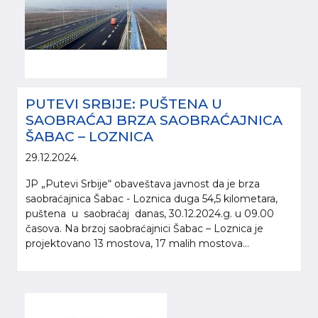
PUTEVI SRBIJE: PUŠTENA U
SAOBRAĆAJ BRZA SAOBRAĆAJNICA
ŠABAC – LOZNICA
29.12.2024.
JP „Putevi Srbije“ obaveštava javnost da je brza
saobraćajnica Šabac - Loznica duga 54,5 kilometara,
puštena u saobraćaj danas, 30.12.2024.g. u 09.00
časova. Na brzoj saobraćajnici Šabac – Loznica je
projektovano 13 mostova, 17 malih mostova...