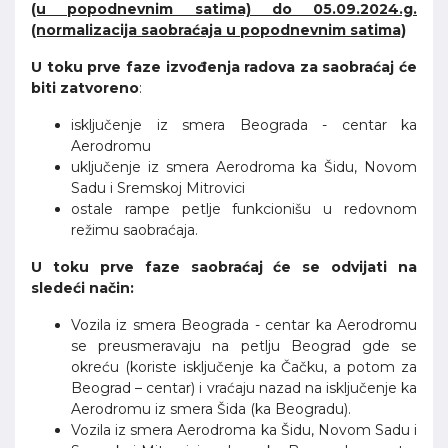
(u popodnevnim satima) do 05.09.2024.g.
(normalizacija saobraćaja u popodnevnim satima)
U toku prve faze izvođenja radova za saobraćaj će
biti zatvoreno
:
isključenje iz smera Beograda - centar ka
Aerodromu
uključenje iz smera Aerodroma ka Šidu, Novom
Sadu i Sremskoj Mitrovici
ostale rampe petlje funkcionišu u redovnom
režimu saobraćaja.
U toku prve faze saobraćaj će se odvijati na
sledeći način:
Vozila iz smera Beograda - centar ka Aerodromu
se preusmeravaju na petlju Beograd gde se
okreću (koriste isključenje ka Čačku, a potom za
Beograd – centar) i vraćaju nazad na isključenje ka
Aerodromu iz smera Šida (ka Beogradu).
Vozila iz smera Aerodroma ka Šidu, Novom Sadu i