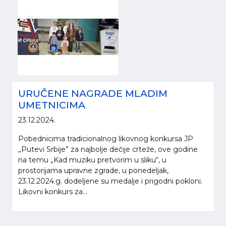
URUČENE NAGRADE MLADIM
UMETNICIMA
23.12.2024.
Pobednicima tradicionalnog likovnog konkursa JP
„Putevi Srbije” za najbolje dečije crteže, ove godine
na temu „Kad muziku pretvorim u sliku“, u
prostorijama upravne zgrade, u ponedeljak,
23.12.2024.g. dodeljene su medalje i prigodni pokloni.
Likovni konkurs za...