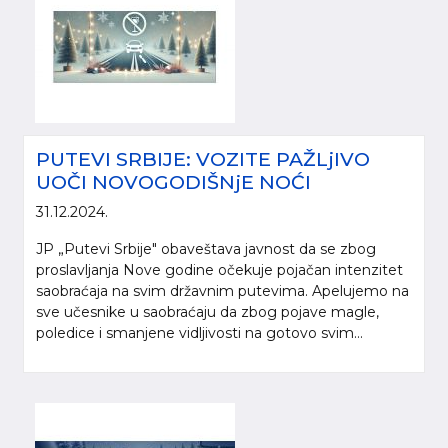
PUTEVI SRBIJE: VOZITE PAŽLjIVO
UOČI NOVOGODIŠNjE NOĆI
31.12.2024.
JP „Putevi Srbije" obaveštava javnost da se zbog
proslavljanja Nove godine očekuje pojačan intenzitet
saobraćaja na svim državnim putevima. Apelujemo na
sve učesnike u saobraćaju da zbog pojave magle,
poledice i smanjene vidljivosti na gotovo svim...