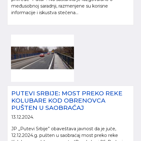
međusobnoj saradnji, razmenjene su korisne
informacije i iskustva stečena...
PUTEVI SRBIJE: MOST PREKO REKE
KOLUBARE KOD OBRENOVCA
PUŠTEN U SAOBRAĆAJ
13.12.2024.
JP „Putevi Srbije” obaveštava javnost da je juče,
12.12.2024.g. pušten u saobraćaj most preko reke