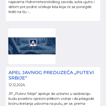
najavama Hidrometeorološkog zavoda, sutra ujutro i
delom pre podne očekuje kiša koja će se ponegde
lediti na tlu -...
APEL JAVNOG PREDUZEĆA „PUTEVI
SRBIJE“
12.12.2024.
JP „Putevi Srbije“ apeluje da učesnici u saobraćaju
budu posebno oprezni prilikom vožnje i da prilagode
brzinu kretanja uslovima na putu, jer se, prema