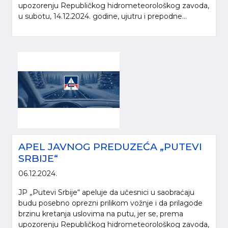
upozorenju Republičkog hidrometeorološkog zavoda,
u subotu, 14.12.2024. godine, ujutru i prepodne...
APEL JAVNOG PREDUZEĆA „PUTEVI
SRBIJE“
06.12.2024.
JP „Putevi Srbije“ apeluje da učesnici u saobraćaju
budu posebno oprezni prilikom vožnje i da prilagode
brzinu kretanja uslovima na putu, jer se, prema
upozorenju Republičkog hidrometeorološkog zavoda,