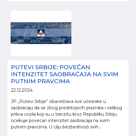
PUTEVI SRBIJE: POVEĆAN
INTENZITET SAOBRAĆAJA NA SVIM
PUTNIM PRAVCIMA
22.12.2024.
JP „Putevi Srbije” obaveštava sve učesnike u
saobraćaju da se zbog predstojećih praznika i velikog
priliva vozila koji su u tranzitu kroz Republiku Srbiju
ocekuje povecan intenzitet saobracaja na svim
putnim pravcima. U cilju bezbednosti svih...