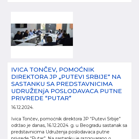
IVICA TONČEV, POMOĆNIK
DIREKTORA JP „PUTEVI SRBIJE“ NA
SASTANKU SA PREDSTAVNICIMA
UDRUŽENjA POSLODAVACA PUTNE
PRIVREDE “PUTAR”
16.12.2024.
Ivica Tončev, pomoćnik direktora JP “Putevi Srbije”
održao je danas, 16.12.2024. g. u Beogradu sastanak sa
predstavnicima Udruženja poslodavaca putne
privrede “Putar”. Na sastanku je razgovarano o