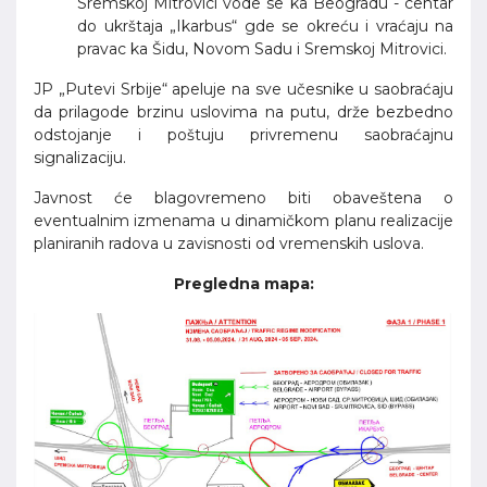
Sremskoj Mitrovici vode se ka Beogradu - centar
do ukrštaja „Ikarbus“ gde se okreću i vraćaju na
pravac ka Šidu, Novom Sadu i Sremskoj Mitrovici.
JP „Putevi Srbije“ apeluje na sve učesnike u saobraćaju
da prilagode brzinu uslovima na putu, drže bezbedno
odstojanje i poštuju privremenu saobraćajnu
signalizaciju.
Javnost će blagovremeno biti obaveštena o
eventualnim izmenama u dinamičkom planu realizacije
planiranih radova u zavisnosti od vremenskih uslova.
Pregledna mapa: