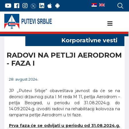
RADOVI NA PETLJI AERODROM
- FAZA I
28. avgust 2024.
JP „Putevi Srbije“ obaveštava javnost da će se na
deonici državnog puta I M reda M 11, petlja Aerodrom –
petlja Beograd, u periodu od 31.08.2024.g. do
14.09.2024.g. izvoditi radovi na rehabilitaciji kolovoza na
rampama petlje Aerodrom u tri faze.
Prva faza će se odvijati u periodu od 31.08.2024.g.