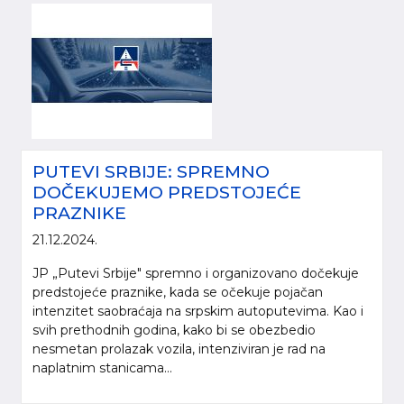
PUTEVI SRBIJE: SPREMNO
DOČEKUJEMO PREDSTOJEĆE
PRAZNIKE
21.12.2024.
JP „Putevi Srbije" spremno i organizovano dočekuje
predstojeće praznike, kada se očekuje pojačan
intenzitet saobraćaja na srpskim autoputevima. Kao i
svih prethodnih godina, kako bi se obezbedio
nesmetan prolazak vozila, intenziviran je rad na
naplatnim stanicama...