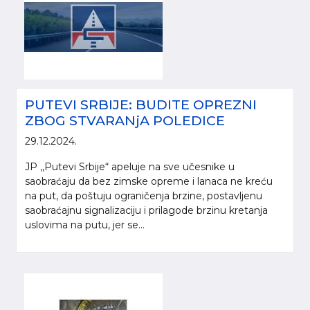
PUTEVI SRBIJE: BUDITE OPREZNI
ZBOG STVARANjA POLEDICE
29.12.2024.
JP ,,Putevi Srbije“ apeluje na sve učesnike u
saobraćaju da bez zimske opreme i lanaca ne kreću
na put, da poštuju ograničenja brzine, postavljenu
saobraćajnu signalizaciju i prilagode brzinu kretanja
uslovima na putu, jer se...