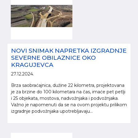
NOVI SNIMАК NAPRETKA IZGRADNJE
SEVERNE OBILAZNICE OKO
KRAGUJEVCA
27.12.2024.
Brza saobraćajnica, dužine 22 kilometra, projektovana
je za brzine do 100 kilometara na čas, imaće pet petlji
i 25 objekata, mostova, nadvožnjaka i podvožnjaka.
Važno je napomenuti da se na ovom projektu prilikom
izgradnje podvožnjaka upotrebljavaju...