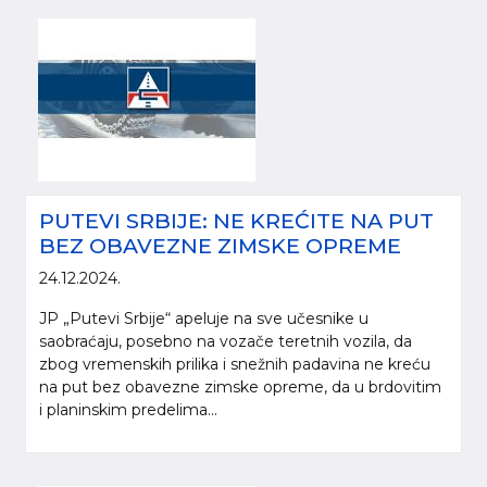
PUTEVI SRBIJE: NE KREĆITE NA PUT
BEZ OBAVEZNE ZIMSKE OPREME
24.12.2024.
JP „Putevi Srbije“ apeluje na sve učesnike u
saobraćaju, posebno na vozače teretnih vozila, da
zbog vremenskih prilika i snežnih padavina ne kreću
na put bez obavezne zimske opreme, da u brdovitim
i planinskim predelima...