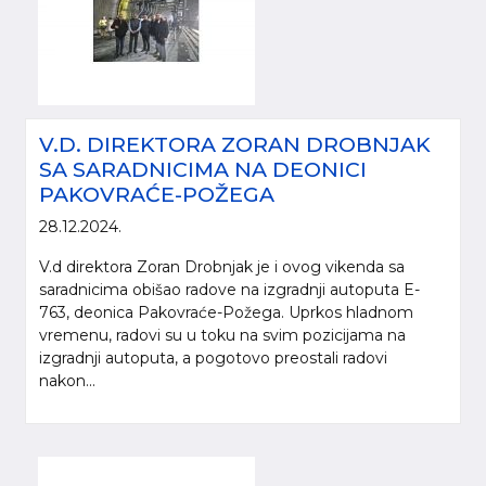
V.D. DIREKTORA ZORAN DROBNJAK
SA SARADNICIMA NA DEONICI
PAKOVRAĆE-POŽEGA
28.12.2024.
V.d direktora Zoran Drobnjak je i ovog vikenda sa
saradnicima obišao radove na izgradnji autoputa E-
763, deonica Pakovraće-Požega. Uprkos hladnom
vremenu, radovi su u toku na svim pozicijama na
izgradnji autoputa, a pogotovo preostali radovi
nakon...