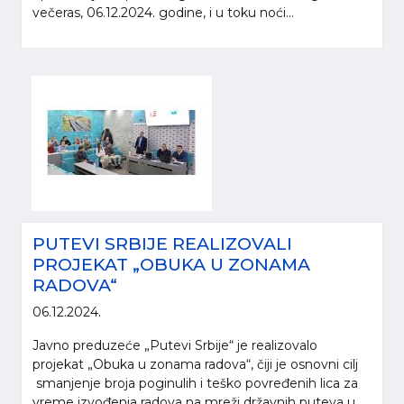
večeras, 06.12.2024. godine, i u toku noći...
PUTEVI SRBIJE REALIZOVALI
PROJEKAT „OBUKA U ZONAMA
RADOVA“
06.12.2024.
Javno preduzeće „Putevi Srbije“ je realizovalo
projekat „Obuka u zonama radova“, čiji je osnovni cilj
smanjenje broja poginulih i teško povređenih lica za
vreme izvođenja radova na mreži državnih puteva u