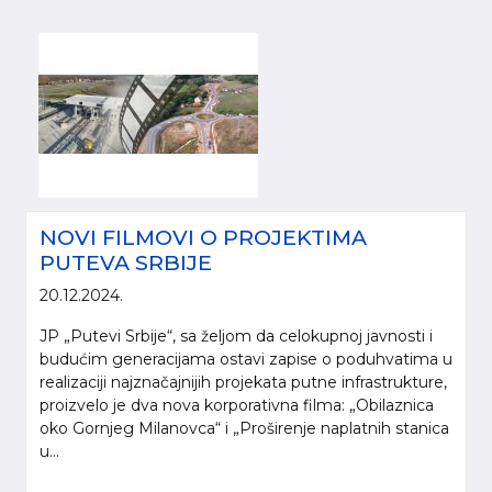
NOVI FILMOVI O PROJEKTIMA
PUTEVA SRBIJE
20.12.2024.
JP „Putevi Srbije“, sa željom da celokupnoj javnosti i
budućim generacijama ostavi zapise o poduhvatima u
realizaciji najznačajnijih projekata putne infrastrukture,
proizvelo je dva nova korporativna filma: „Obilaznica
oko Gornjeg Milanovca“ i „Proširenje naplatnih stanica
u...