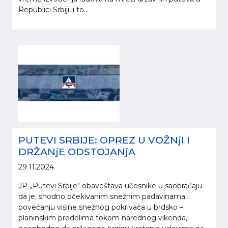
Republici Srbiji, i to...
PUTEVI SRBIJE: OPREZ U VOŽNjI I
DRŽANjE ODSTOJANjA
29.11.2024.
JP „Putevi Srbije“ obaveštava učesnike u saobraćaju
da je, shodno očekivanim snežnim padavinama i
povećanju visine snežnog pokrivača u brdsko –
planinskim predelima tokom narednog vikenda,