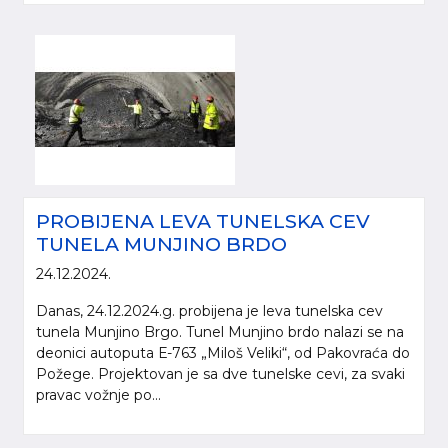
PROBIJENA LEVA TUNELSKA CEV
TUNELA MUNJINO BRDO
24.12.2024.
Danas, 24.12.2024.g. probijena je leva tunelska cev
tunela Munjino Brgo. Tunel Munjino brdo nalazi se na
deonici autoputa Е-763 „Miloš Veliki“, od Pakovraća do
Požege. Projektovan je sa dve tunelske cevi, za svaki
pravac vožnje po...