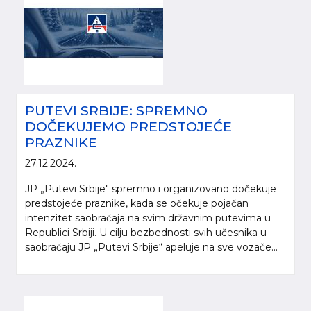
PUTEVI SRBIJE: SPREMNO
DOČEKUJEMO PREDSTOJEĆE
PRAZNIKE
27.12.2024.
JP „Putevi Srbije" spremno i organizovano dočekuje
predstojeće praznike, kada se očekuje pojačan
intenzitet saobraćaja na svim državnim putevima u
Republici Srbiji. U cilju bezbednosti svih učesnika u
saobraćaju JP „Putevi Srbije“ apeluje na sve vozače...