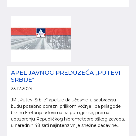
APEL JAVNOG PREDUZEĆA „PUTEVI
SRBIJE“
23.12.2024.
JP „Putevi Srbije“ apeluje da učesnici u saobraćaju
budu posebno oprezni prilikom vožnje i da prilagode
brzinu kretanja uslovima na putu, jer se, prema
upozorenju Republičkog hidrometeorološkog zavoda,
u narednih 48 sati najintenzivnije snežne padavine...