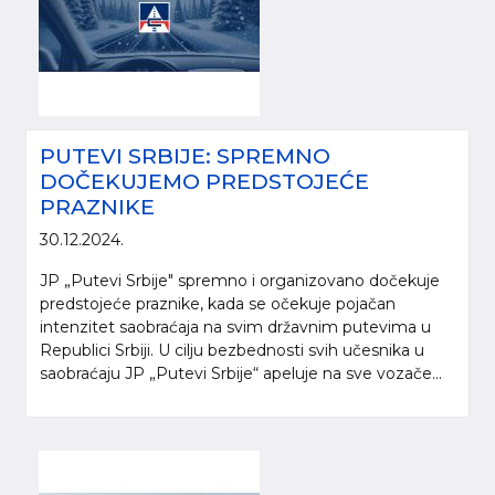
PUTEVI SRBIJE: SPREMNO
DOČEKUJEMO PREDSTOJEĆE
PRAZNIKE
30.12.2024.
JP „Putevi Srbije" spremno i organizovano dočekuje
predstojeće praznike, kada se očekuje pojačan
intenzitet saobraćaja na svim državnim putevima u
Republici Srbiji. U cilju bezbednosti svih učesnika u
saobraćaju JP „Putevi Srbije“ apeluje na sve vozače...