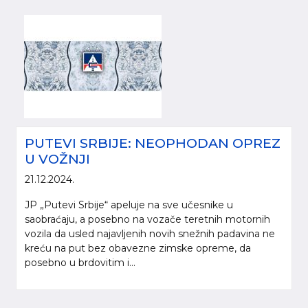
PUTEVI SRBIJE: NEOPHODAN OPREZ
U VOŽNJI
21.12.2024.
JP „Putevi Srbije“ apeluje na sve učesnike u
saobraćaju, a posebno na vozače teretnih motornih
vozila da usled najavljenih novih snežnih padavina ne
kreću na put bez obavezne zimske opreme, da
posebno u brdovitim i...