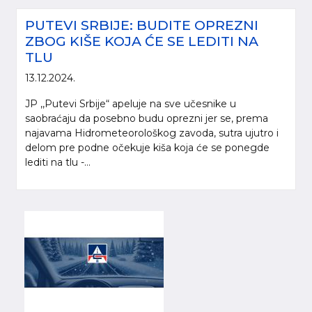
PUTEVI SRBIJE: BUDITE OPREZNI
ZBOG KIŠE KOJA ĆE SE LEDITI NA
TLU
13.12.2024.
JP ,,Putevi Srbije“ apeluje na sve učesnike u
saobraćaju da posebno budu oprezni jer se, prema
najavama Hidrometeorološkog zavoda, sutra ujutro i
delom pre podne očekuje kiša koja će se ponegde
lediti na tlu -...