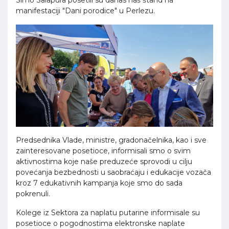
Simo Salapura posetili su danas naš štand na
manifestaciji "Dani porodice" u Perlezu.
Predsednika Vlade, ministre, gradonačelnika, kao i sve
zainteresovane posetioce, informisali smo o svim
aktivnostima koje naše preduzeće sprovodi u cilju
povećanja bezbednosti u saobraćaju i edukacije vozača
kroz 7 edukativnih kampanja koje smo do sada
pokrenuli.
Kolege iz Sektora za naplatu putarine informisale su
posetioce o pogodnostima elektronske naplate