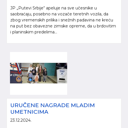
JP „Putevi Srbije“ apeluje na sve učesnike u
saobraćaju, posebno na vozače teretnih vozila, da
zbog vremenskih prilika i snežnih padavina ne kreću
na put bez obavezne zimske opreme, da u brdovitim
i planinskim predelima...
URUČENE NAGRADE MLADIM
UMETNICIMA
23.12.2024.