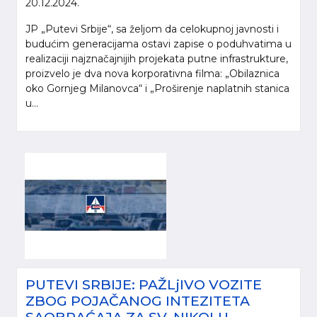
20.12.2024.
JP „Putevi Srbije“, sa željom da celokupnoj javnosti i
budućim generacijama ostavi zapise o poduhvatima u
realizaciji najznačajnijih projekata putne infrastrukture,
proizvelo je dva nova korporativna filma: „Obilaznica
oko Gornjeg Milanovca“ i „Proširenje naplatnih stanica
u...
PUTEVI SRBIJE: PAŽLjIVO VOZITE
ZBOG POJAČANOG INTEZITETA