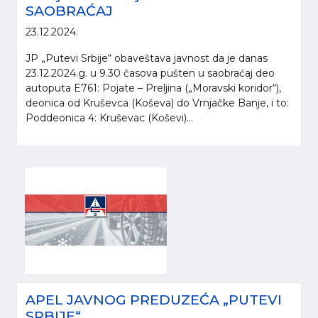
SAOBRAĆAJ
23.12.2024.
JP „Putevi Srbije“ obaveštava javnost da je danas
23.12.2024.g. u 9.30 časova pušten u saobraćaj deo
autoputa E761: Pojate – Preljina („Moravski koridor“),
deonica od Kruševca (Koševa) do Vrnjačke Banje, i to:
Poddeonica 4: Kruševac (Koševi)...
APEL JAVNOG PREDUZEĆA „PUTEVI
SRBIJE“