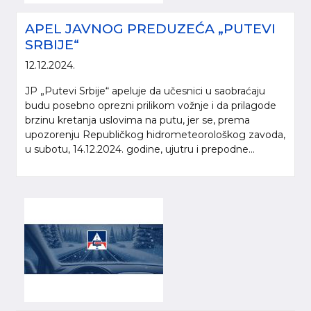
APEL JAVNOG PREDUZEĆA „PUTEVI
SRBIJE“
12.12.2024.
JP „Putevi Srbije“ apeluje da učesnici u saobraćaju
budu posebno oprezni prilikom vožnje i da prilagode
brzinu kretanja uslovima na putu, jer se, prema
upozorenju Republičkog hidrometeorološkog zavoda,
u subotu, 14.12.2024. godine, ujutru i prepodne...