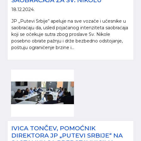
SAOBRAĆAJA ZA SV. NIKOLU
18.12.2024.
JP „Putevi Srbije“ apeluje na sve vozače i učesnike u
saobraćaju da, usled pojačanog intenziteta saobraćaja
koji se očekuje sutra zbog proslave Sv. Nikole
posebno obrate pažnju i drže bezbedno odstojanje,
poštuju ograničenje brzine i...
IVICA TONČEV, POMOĆNIK
DIREKTORA JP „PUTEVI SRBIJE“ NA