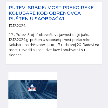
PUTEVI SRBIJE: MOST PREKO REKE
KOLUBARE KOD OBRENOVCA
PUŠTEN U SAOBRAĆAJ
13.12.2024.
JP „Putevi Srbije” obaveštava javnost da je juče,
12.12.2024.g. pušten u saobraćaj most preko reke
Kolubare na državnom putu IB reda broj 26. Radovi na
mostu izvodili su se u dve faze i obuhvatali su
sledeće:...