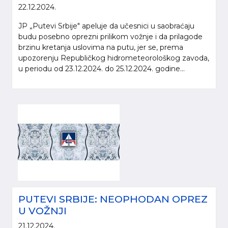
22.12.2024.
JP „Putevi Srbije" apeluje da učesnici u saobraćaju
budu posebno oprezni prilikom vožnje i da prilagode
brzinu kretanja uslovima na putu, jer se, prema
upozorenju Republičkog hidrometeorološkog zavoda,
u periodu od 23.12.2024. do 25.12.2024. godine...
PUTEVI SRBIJE: NEOPHODAN OPREZ
U VOŽNJI
21.12.2024.