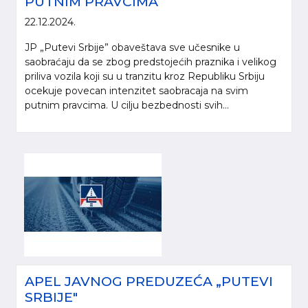
PUTNIM PRAVCIMA
22.12.2024.
JP „Putevi Srbije” obaveštava sve učesnike u
saobraćaju da se zbog predstojećih praznika i velikog
priliva vozila koji su u tranzitu kroz Republiku Srbiju
ocekuje povecan intenzitet saobracaja na svim
putnim pravcima. U cilju bezbednosti svih...
APEL JAVNOG PREDUZEĆA „PUTEVI
SRBIJE"