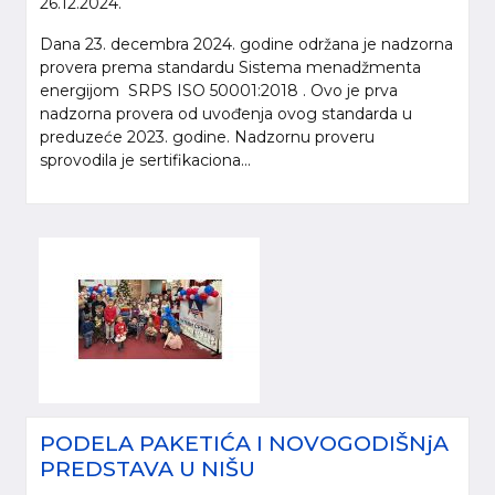
26.12.2024.
Dana 23. decembra 2024. godine održana je nadzorna
provera prema standardu Sistema menadžmenta
energijom SRPS ISO 50001:2018 . Ovo je prva
nadzorna provera od uvođenja ovog standarda u
preduzeće 2023. godine. Nadzornu proveru
sprovodila je sertifikaciona...
PODELA PAKETIĆA I NOVOGODIŠNjA
PREDSTAVA U NIŠU