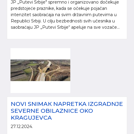
JP „Putevi Srbije" spremno i organizovano dočekuje
predstojeće praznike, kada se očekuje pojačan
intenzitet saobraćaja na svim državnim putevima u
Republici Srbiji. U cilju bezbednosti svih učesnika u
saobraćaju JP „Putevi Srbije“ apeluje na sve vozače...
NOVI SNIMАК NAPRETKA IZGRADNJE
SEVERNE OBILAZNICE OKO
KRAGUJEVCA
27.12.2024.