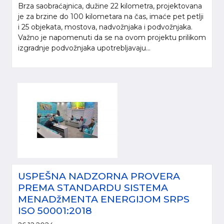
Brza saobraćajnica, dužine 22 kilometra, projektovana
je za brzine do 100 kilometara na čas, imaće pet petlji
i 25 objekata, mostova, nadvožnjaka i podvožnjaka.
Važno je napomenuti da se na ovom projektu prilikom
izgradnje podvožnjaka upotrebljavaju...
USPEŠNA NADZORNA PROVERA
PREMA STANDARDU SISTEMA
MENADžMENTA ENERGIJOM SRPS
ISO 50001:2018