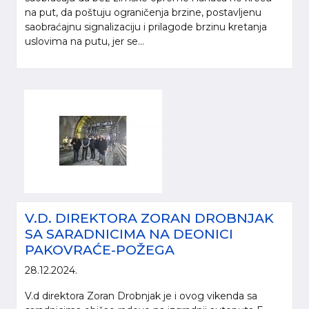
na put, da poštuju ograničenja brzine, postavljenu
saobraćajnu signalizaciju i prilagode brzinu kretanja
uslovima na putu, jer se...
V.D. DIREKTORA ZORAN DROBNJAK
SA SARADNICIMA NA DEONICI
PAKOVRAĆE-POŽEGA
28.12.2024.
V.d direktora Zoran Drobnjak je i ovog vikenda sa