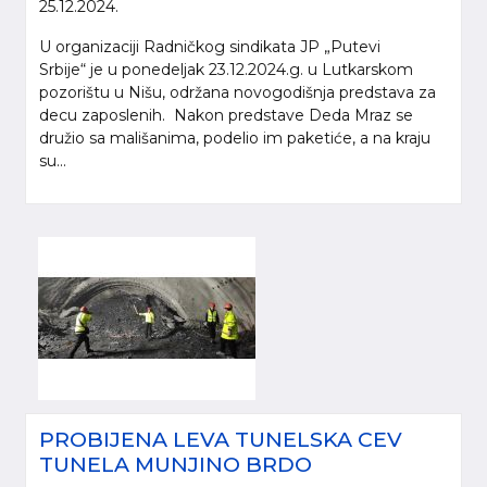
25.12.2024.
U organizaciji Radničkog sindikata JP „Putevi
Srbije“ je u ponedeljak 23.12.2024.g. u Lutkarskom
pozorištu u Nišu, održana novogodišnja predstava za
decu zaposlenih. Nakon predstave Deda Mraz se
družio sa mališanima, podelio im paketiće, a na kraju
su...
PROBIJENA LEVA TUNELSKA CEV
TUNELA MUNJINO BRDO