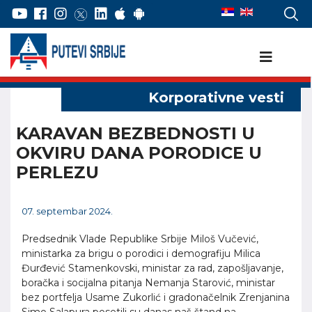
KARAVAN BEZBEDNOSTI U
OKVIRU DANA PORODICE U
PERLEZU
07. septembar 2024.
Predsednik Vlade Republike Srbije Miloš Vučević,
ministarka za brigu o porodici i demografiju Milica
Đurđević Stamenkovski, ministar za rad, zapošljavanje,
boračka i socijalna pitanja Nemanja Starović, ministar
bez portfelja Usame Zukorlić i gradonačelnik Zrenjanina