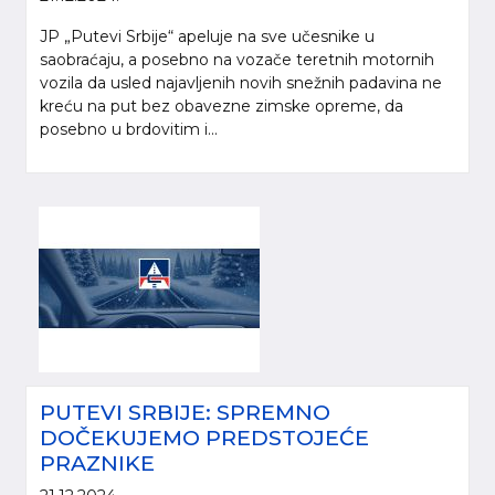
JP „Putevi Srbije“ apeluje na sve učesnike u
saobraćaju, a posebno na vozače teretnih motornih
vozila da usled najavljenih novih snežnih padavina ne
kreću na put bez obavezne zimske opreme, da
posebno u brdovitim i...
PUTEVI SRBIJE: SPREMNO
DOČEKUJEMO PREDSTOJEĆE
PRAZNIKE