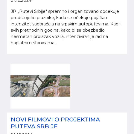
21.12.2024.
JP „Putevi Srbije" spremno i organizovano dočekuje
predstojeće praznike, kada se očekuje pojačan
intenzitet saobraćaja na srpskim autoputevima. Kao i
svih prethodnih godina, kako bi se obezbedio
nesmetan prolazak vozila, intenziviran je rad na
naplatnim stanicama...
NOVI FILMOVI O PROJEKTIMA
PUTEVA SRBIJE