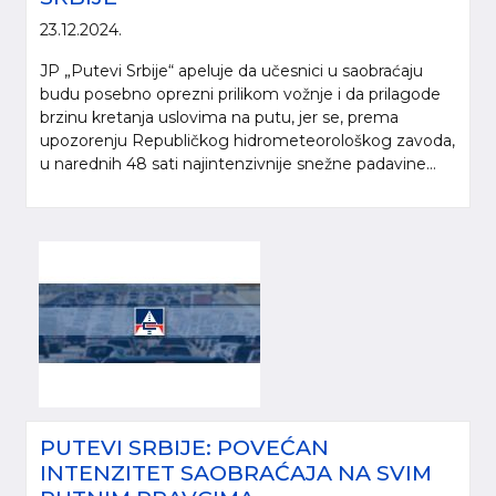
23.12.2024.
JP „Putevi Srbije“ apeluje da učesnici u saobraćaju
budu posebno oprezni prilikom vožnje i da prilagode
brzinu kretanja uslovima na putu, jer se, prema
upozorenju Republičkog hidrometeorološkog zavoda,
u narednih 48 sati najintenzivnije snežne padavine...
PUTEVI SRBIJE: POVEĆAN
INTENZITET SAOBRAĆAJA NA SVIM