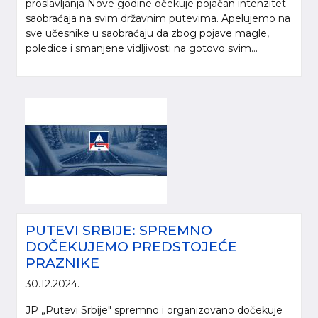
proslavljanja Nove godine očekuje pojačan intenzitet
saobraćaja na svim državnim putevima. Apelujemo na
sve učesnike u saobraćaju da zbog pojave magle,
poledice i smanjene vidljivosti na gotovo svim...
PUTEVI SRBIJE: SPREMNO
DOČEKUJEMO PREDSTOJEĆE
PRAZNIKE
30.12.2024.
JP „Putevi Srbije" spremno i organizovano dočekuje