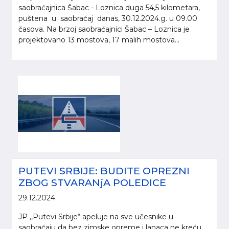
saobraćajnica Šabac - Loznica duga 54,5 kilometara,
puštena u saobraćaj danas, 30.12.2024.g. u 09.00
časova. Na brzoj saobraćajnici Šabac – Loznica je
projektovano 13 mostova, 17 malih mostova...
PUTEVI SRBIJE: BUDITE OPREZNI
ZBOG STVARANjA POLEDICE
29.12.2024.
JP ,,Putevi Srbije“ apeluje na sve učesnike u
saobraćaju da bez zimske opreme i lanaca ne kreću