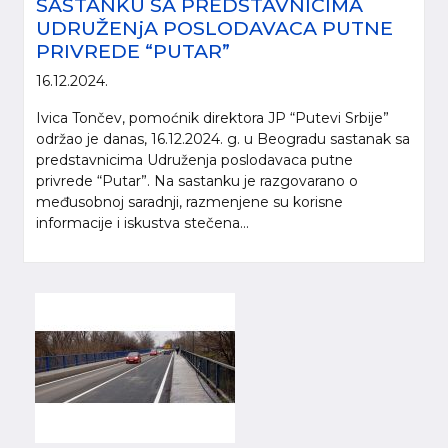
SASTANKU SA PREDSTAVNICIMA
UDRUŽENjA POSLODAVACA PUTNE
PRIVREDE “PUTAR”
16.12.2024.
Ivica Tončev, pomoćnik direktora JP “Putevi Srbije”
održao je danas, 16.12.2024. g. u Beogradu sastanak sa
predstavnicima Udruženja poslodavaca putne
privrede “Putar”. Na sastanku je razgovarano o
međusobnoj saradnji, razmenjene su korisne
informacije i iskustva stečena...