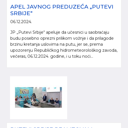
APEL JAVNOG PREDUZEĆA „PUTEVI
SRBIJE“
06.12.2024.
JP „Putevi Srbije“ apeluje da učesnici u saobraćaju
budu posebno oprezni prilikom vožnje i da prilagode
brzinu kretanja uslovima na putu, jer se, prema
upozorenju Republičkog hidrometeorološkog zavoda,
večeras, 06.12.2024. godine, i u toku noći...
Molimo da prilikom korišćenja informacija, materijala i fotografija sa internet
prezentacije „Putevi Srbije“ d.o.o., obavezno navedete izvor („Putevi Srbije“
d.o.o.).
© 2005-2026. "Putevi Srbije" d.o.o. All rights reserved.
"PUTEVI SRBIJE" d.o.o.
Bulevar kralja Aleksandra 282
Poštanski fax 17, 11050 Beograd 22