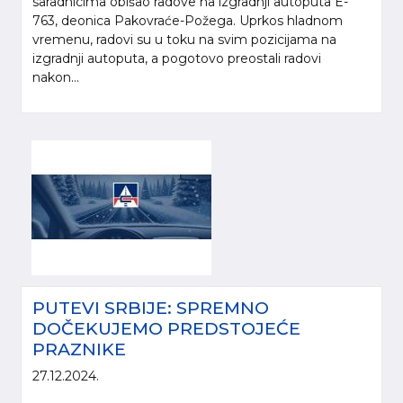
saradnicima obišao radove na izgradnji autoputa E-
763, deonica Pakovraće-Požega. Uprkos hladnom
vremenu, radovi su u toku na svim pozicijama na
izgradnji autoputa, a pogotovo preostali radovi
nakon...
PUTEVI SRBIJE: SPREMNO
DOČEKUJEMO PREDSTOJEĆE
PRAZNIKE
27.12.2024.