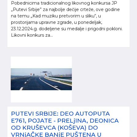
Pobednicima tradicionalnog likovnog konkursa JP
„Putevi Srbije” za najbolje dečije crteže, ove godine
na temu „Kad muziku pretvorim u sliku“, u
prostorijama upravne zgrade, u ponedeljak,
23.12.2024.g. dodeljene su medalje i prigodni pokloni.
Likovni konkurs za...
PUTEVI SRBIJE: DEO AUTOPUTA
E761, POJATE - PRELjINA, DEONICA
OD KRUŠEVCA (KOŠEVA) DO
VRNjAČKE BANjE PUŠTENA U