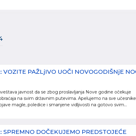
4
E: VOZITE PAŽLjIVO UOČI NOVOGODIŠNjE NO
aveštava javnost da se zbog proslavljanja Nove godine očekuje
aobraćaja na svim državnim putevima. Apelujemo na sve učesnike
jave magle, poledice i smanjene vidljivosti na gotovo svim...
JE: SPREMNO DOČEKUJEMO PREDSTOJEĆE