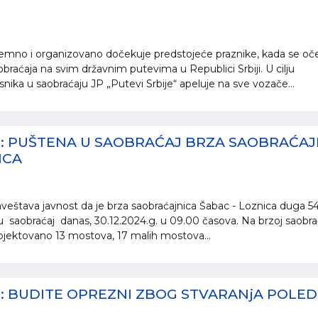
premno i organizovano dočekuje predstojeće praznike, kada se oč
obraćaja na svim državnim putevima u Republici Srbiji. U cilju
nika u saobraćaju JP „Putevi Srbije“ apeluje na sve vozače...
E: PUŠTENA U SAOBRAĆAJ BRZA SAOBRAĆAJ
ICA
aveštava javnost da je brza saobraćajnica Šabac - Loznica duga 54
 saobraćaj danas, 30.12.2024.g. u 09.00 časova. Na brzoj saobrać
ojektovano 13 mostova, 17 malih mostova...
E: BUDITE OPREZNI ZBOG STVARANjA POLED