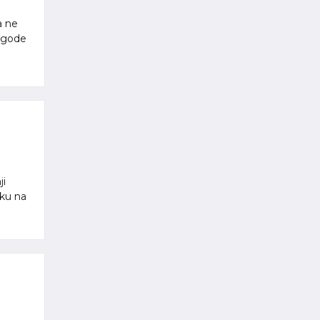
a ne
lagode
ji
ku na