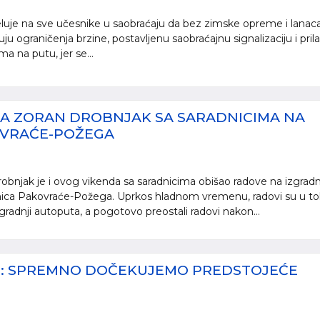
peluje na sve učesnike u saobraćaju da bez zimske opreme i lanac
ju ograničenja brzine, postavljenu saobraćajnu signalizaciju i pri
ma na putu, jer se...
RA ZORAN DROBNJAK SA SARADNICIMA NA
OVRAĆE-POŽEGA
robnjak je i ovog vikenda sa saradnicima obišao radove na izgradn
nica Pakovraće-Požega. Uprkos hladnom vremenu, radovi su u to
gradnji autoputa, a pogotovo preostali radovi nakon...
JE: SPREMNO DOČEKUJEMO PREDSTOJEĆE