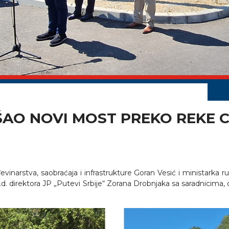
ŠAO NOVI MOST PREKO REKE C
evinarstva, saobraćaja i infrastrukture Goran Vesić i ministark
 v.d. direktora JP „Putevi Srbije“ Zorana Drobnjaka sa saradnicima