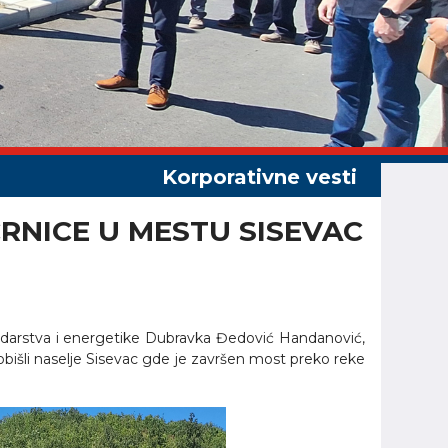
RNICE U MESTU SISEVAC
a rudarstva i energetike Dubravka Đedović Handanović,
, obišli naselje Sisevac gde je završen most preko reke