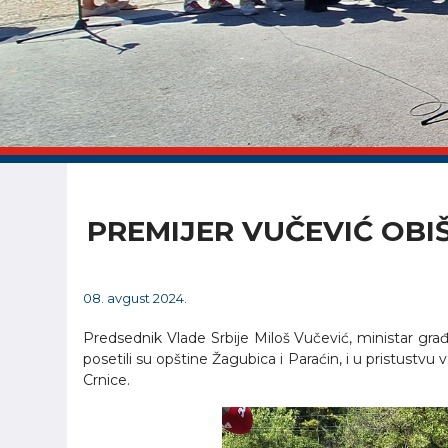
PREMIJER VUČEVIĆ OBI
08. avgust 2024.
Predsednik Vlade Srbije Miloš Vučević, ministar građ
posetili su opštine Žagubica i Paraćin, i u pristustvu
Crnice.