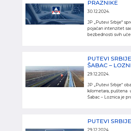
PRAZNIKE
30.12.2024.
JP „Putevi Srbije" s
pojačan intenzitet sa
bezbednosti svih učes
PUTEVI SRBIJ
ŠABAC – LOZN
29.12.2024.
JP „Putevi Srbije“ ob
kilometara, puštena u
Šabac – Loznica je pr
PUTEVI SRBIJ
29.12.2024.