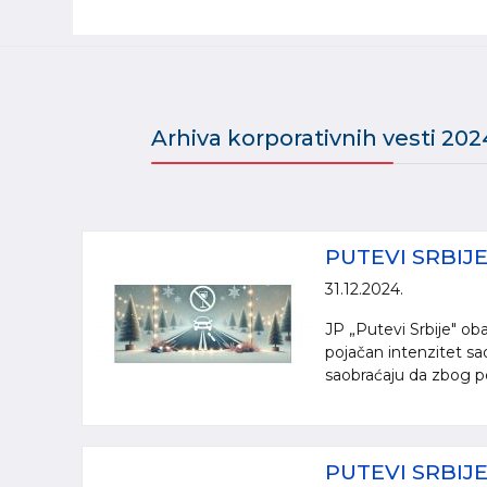
Arhiva korporativnih vesti 202
PUTEVI SRBIJ
31.12.2024.
JP „Putevi Srbije" ob
pojačan intenzitet s
saobraćaju da zbog po
PUTEVI SRBI