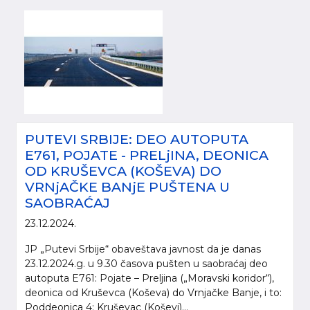
PUTEVI SRBIJE: DEO AUTOPUTA
E761, POJATE - PRELjINA, DEONICA
OD KRUŠEVCA (KOŠEVA) DO
VRNjAČKE BANjE PUŠTENA U
SAOBRAĆAJ
23.12.2024.
JP „Putevi Srbije“ obaveštava javnost da je danas
23.12.2024.g. u 9.30 časova pušten u saobraćaj deo
autoputa E761: Pojate – Preljina („Moravski koridor“),
deonica od Kruševca (Koševa) do Vrnjačke Banje, i to:
Poddeonica 4: Kruševac (Koševi)...