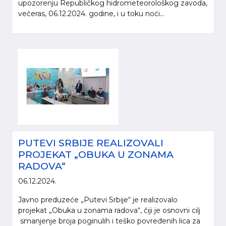
upozorenju Republičkog hidrometeorološkog zavoda,
večeras, 06.12.2024. godine, i u toku noći...
PUTEVI SRBIJE REALIZOVALI
PROJEKAT „OBUKA U ZONAMA
RADOVA“
06.12.2024.
Javno preduzeće „Putevi Srbije“ je realizovalo
projekat „Obuka u zonama radova“, čiji je osnovni cilj
smanjenje broja poginulih i teško povređenih lica za