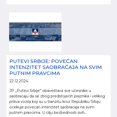
PUTEVI SRBIJE: POVEĆAN
INTENZITET SAOBRAĆAJA NA SVIM
PUTNIM PRAVCIMA
22.12.2024.
JP „Putevi Srbije” obaveštava sve učesnike u
saobraćaju da se zbog predstojećih praznika i velikog
priliva vozila koji su u tranzitu kroz Republiku Srbiju
ocekuje povecan intenzitet saobracaja na svim
putnim pravcima. U cilju bezbednosti svih...