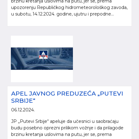
brzinu kretanja uslovima na putu, jer se, prema
upozorenju Republičkog hidrometeorološkog zavoda,
u subotu, 14.12.2024. godine, ujutru i prepodne...
APEL JAVNOG PREDUZEĆA „PUTEVI
SRBIJE“
06.12.2024.
JP „Putevi Srbije“ apeluje da učesnici u saobraćaju
budu posebno oprezni prilikom vožnje i da prilagode
brzinu kretanja uslovima na putu, jer se, prema