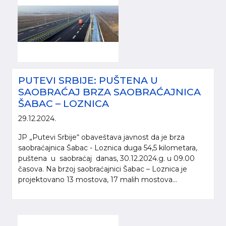
PUTEVI SRBIJE: PUŠTENA U
SAOBRAĆAJ BRZA SAOBRAĆAJNICA
ŠABAC – LOZNICA
29.12.2024.
JP „Putevi Srbije“ obaveštava javnost da je brza
saobraćajnica Šabac - Loznica duga 54,5 kilometara,
puštena u saobraćaj danas, 30.12.2024.g. u 09.00
časova. Na brzoj saobraćajnici Šabac – Loznica je
projektovano 13 mostova, 17 malih mostova...