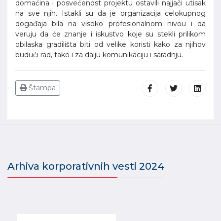
domaćina i posvećenost projektu ostavili najjači utisak
na sve njih. Istakli su da je organizacija celokupnog
događaja bila na visoko profesionalnom nivou i da
veruju da će znanje i iskustvo koje su stekli prilikom
obilaska gradilišta biti od velike koristi kako za njihov
budući rad, tako i za dalju komunikaciju i saradnju.
Štampa
Arhiva korporativnih vesti 2024