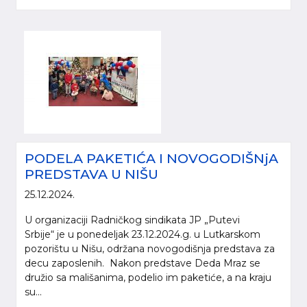
PODELA PAKETIĆA I NOVOGODIŠNjA
PREDSTAVA U NIŠU
25.12.2024.
U organizaciji Radničkog sindikata JP „Putevi
Srbije“ je u ponedeljak 23.12.2024.g. u Lutkarskom
pozorištu u Nišu, održana novogodišnja predstava za
decu zaposlenih. Nakon predstave Deda Mraz se
družio sa mališanima, podelio im paketiće, a na kraju
su...