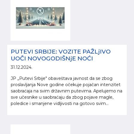
PUTEVI SRBIJE: VOZITE PAŽLjIVO
UOČI NOVOGODIŠNjE NOĆI
31.12.2024.
JP „Putevi Srbije" obaveštava javnost da se zbog
proslavljanja Nove godine očekuje pojačan intenzitet
saobraćaja na svim državnim putevima. Apelujemo na
sve učesnike u saobraćaju da zbog pojave magle,
poledice i smanjene vidljivosti na gotovo svim...