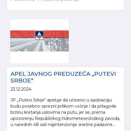
APEL JAVNOG PREDUZEĆA „PUTEVI
SRBIJE“
23.12.2024.
JP „Putevi Srbije“ apeluje da učesnici u saobraćaju
budu posebno oprezni prilikom vožnje i da prilagode
brzinu kretanja uslovima na putu, jer se, prema
upozorenju Republičkog hidrometeorološkog zavoda,
u narednih 48 sati najintenzivnije snežne padavine...