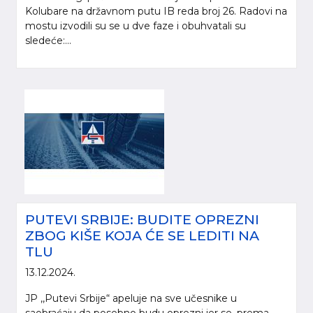
Kolubare na državnom putu IB reda broj 26. Radovi na
mostu izvodili su se u dve faze i obuhvatali su
sledeće:...
PUTEVI SRBIJE: BUDITE OPREZNI
ZBOG KIŠE KOJA ĆE SE LEDITI NA
TLU
13.12.2024.
JP ,,Putevi Srbije“ apeluje na sve učesnike u