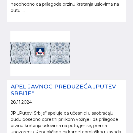
neophodno da prilagode brzinu kretanja uslovima na
putu i...
Molimo da prilikom korišćenja informacija, materijala i fotografija sa internet
prezentacije „Putevi Srbije“ d.o.o., obavezno navedete izvor („Putevi Srbije“
APEL JAVNOG PREDUZEĆA „PUTEVI
d.o.o.).
SRBIJE“
© 2005-2026. "Putevi Srbije" d.o.o. All rights reserved.
28.11.2024.
"PUTEVI SRBIJE" d.o.o.
JP „Putevi Srbije“ apeluje da učesnici u saobraćaju
Bulevar kralja Aleksandra 282
budu posebno oprezni prilikom vožnje i da prilagode
Poštanski fax 17, 11050 Beograd 22
brzinu kretanja uslovima na putu, jer se, prema
upozorenju Republičkog hidrometeorološkog zavoda,