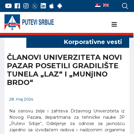
ČLANOVI UNIVERZITETA NOVI
PAZAR POSETILI GRADILIŠTE
TUNELA „LAZ“ I „MUNjINO
BRDO“
28. maj 2024.
Na osnovu želje i zahteva Državnog Univerziteta iz
Novog Pazara, departmana za tehničke nauke JP
„Putevi Srbije“, Odeljenje za odnose sa javnošću
zajedno sa izvođačem radova i nadzornim organima