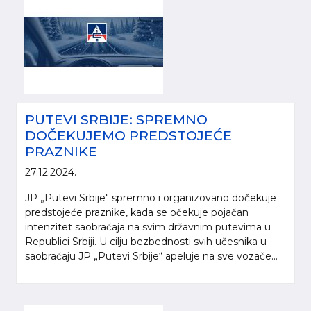
PUTEVI SRBIJE: SPREMNO
DOČEKUJEMO PREDSTOJEĆE
PRAZNIKE
27.12.2024.
JP „Putevi Srbije" spremno i organizovano dočekuje
predstojeće praznike, kada se očekuje pojačan
intenzitet saobraćaja na svim državnim putevima u
Republici Srbiji. U cilju bezbednosti svih učesnika u
saobraćaju JP „Putevi Srbije“ apeluje na sve vozače...