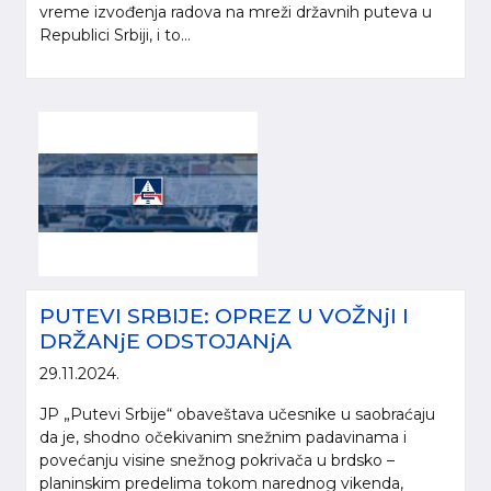
vreme izvođenja radova na mreži državnih puteva u
Republici Srbiji, i to...
PUTEVI SRBIJE: OPREZ U VOŽNjI I
DRŽANjE ODSTOJANjA
29.11.2024.
JP „Putevi Srbije“ obaveštava učesnike u saobraćaju
da je, shodno očekivanim snežnim padavinama i
povećanju visine snežnog pokrivača u brdsko –
planinskim predelima tokom narednog vikenda,