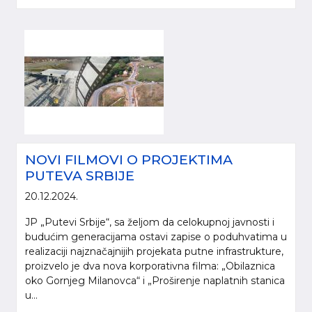
NOVI FILMOVI O PROJEKTIMA
PUTEVA SRBIJE
20.12.2024.
JP „Putevi Srbije“, sa željom da celokupnoj javnosti i
budućim generacijama ostavi zapise o poduhvatima u
realizaciji najznačajnijih projekata putne infrastrukture,
proizvelo je dva nova korporativna filma: „Obilaznica
oko Gornjeg Milanovca“ i „Proširenje naplatnih stanica
u...