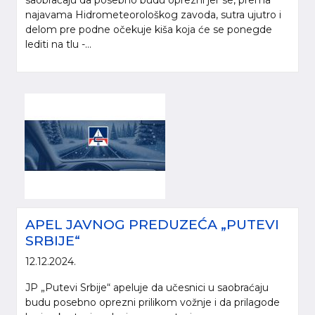
saobraćaju da posebno budu oprezni jer se, prema
najavama Hidrometeorološkog zavoda, sutra ujutro i
delom pre podne očekuje kiša koja će se ponegde
lediti na tlu -...
APEL JAVNOG PREDUZEĆA „PUTEVI
SRBIJE“
12.12.2024.
JP „Putevi Srbije“ apeluje da učesnici u saobraćaju
budu posebno oprezni prilikom vožnje i da prilagode