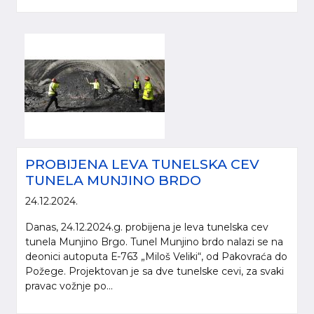
PROBIJENA LEVA TUNELSKA CEV
TUNELA MUNJINO BRDO
24.12.2024.
Danas, 24.12.2024.g. probijena je leva tunelska cev
tunela Munjino Brgo. Tunel Munjino brdo nalazi se na
deonici autoputa Е-763 „Miloš Veliki“, od Pakovraća do
Požege. Projektovan je sa dve tunelske cevi, za svaki
pravac vožnje po...