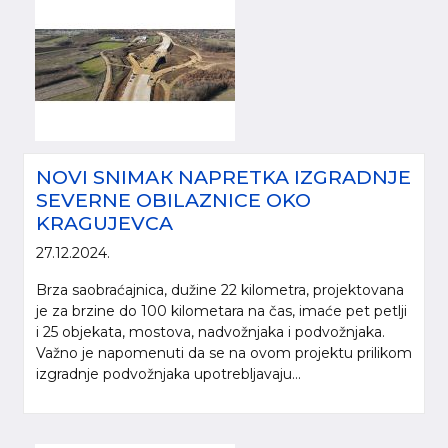
NOVI SNIMАК NAPRETKA IZGRADNJE
SEVERNE OBILAZNICE OKO
KRAGUJEVCA
27.12.2024.
Brza saobraćajnica, dužine 22 kilometra, projektovana
je za brzine do 100 kilometara na čas, imaće pet petlji
i 25 objekata, mostova, nadvožnjaka i podvožnjaka.
Važno je napomenuti da se na ovom projektu prilikom
izgradnje podvožnjaka upotrebljavaju...