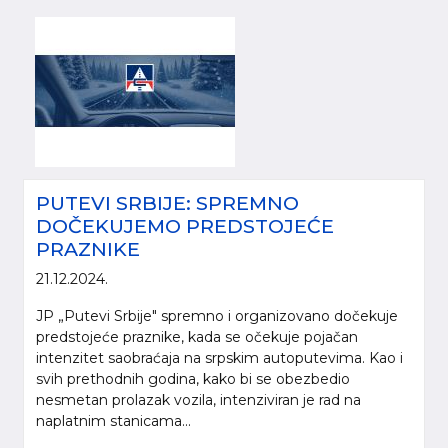
PUTEVI SRBIJE: SPREMNO
DOČEKUJEMO PREDSTOJEĆE
PRAZNIKE
21.12.2024.
JP „Putevi Srbije" spremno i organizovano dočekuje
predstojeće praznike, kada se očekuje pojačan
intenzitet saobraćaja na srpskim autoputevima. Kao i
svih prethodnih godina, kako bi se obezbedio
nesmetan prolazak vozila, intenziviran je rad na
naplatnim stanicama...