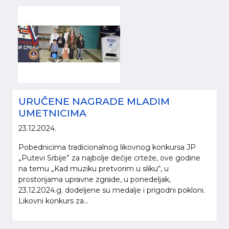
URUČENE NAGRADE MLADIM
UMETNICIMA
23.12.2024.
Pobednicima tradicionalnog likovnog konkursa JP
„Putevi Srbije” za najbolje dečije crteže, ove godine
na temu „Kad muziku pretvorim u sliku“, u
prostorijama upravne zgrade, u ponedeljak,
23.12.2024.g. dodeljene su medalje i prigodni pokloni.
Likovni konkurs za...