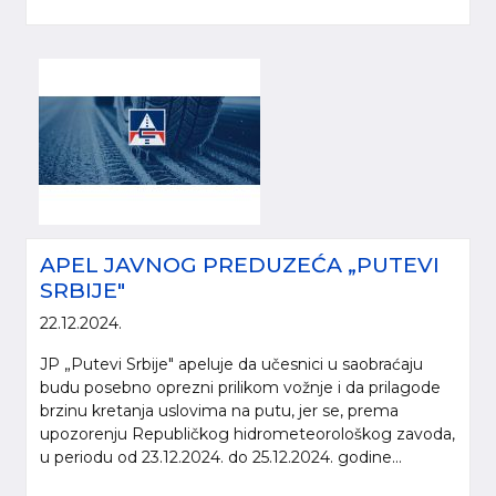
APEL JAVNOG PREDUZEĆA „PUTEVI
SRBIJE"
22.12.2024.
JP „Putevi Srbije" apeluje da učesnici u saobraćaju
budu posebno oprezni prilikom vožnje i da prilagode
brzinu kretanja uslovima na putu, jer se, prema
upozorenju Republičkog hidrometeorološkog zavoda,
u periodu od 23.12.2024. do 25.12.2024. godine...