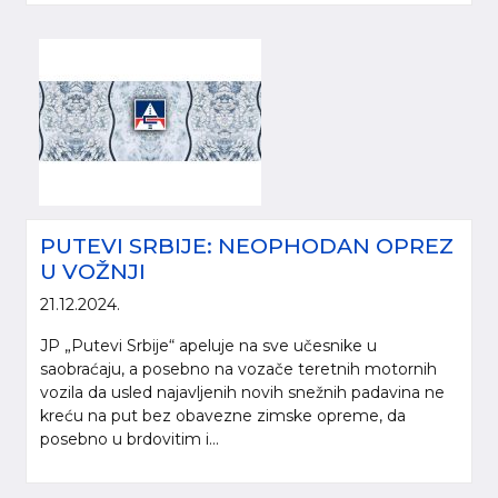
PUTEVI SRBIJE: NEOPHODAN OPREZ
U VOŽNJI
21.12.2024.
JP „Putevi Srbije“ apeluje na sve učesnike u
saobraćaju, a posebno na vozače teretnih motornih
vozila da usled najavljenih novih snežnih padavina ne
kreću na put bez obavezne zimske opreme, da
posebno u brdovitim i...