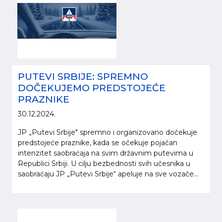
PUTEVI SRBIJE: SPREMNO
DOČEKUJEMO PREDSTOJEĆE
PRAZNIKE
30.12.2024.
JP „Putevi Srbije" spremno i organizovano dočekuje
predstojeće praznike, kada se očekuje pojačan
intenzitet saobraćaja na svim državnim putevima u
Republici Srbiji. U cilju bezbednosti svih učesnika u
saobraćaju JP „Putevi Srbije“ apeluje na sve vozače...