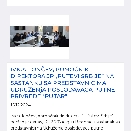
IVICA TONČEV, POMOĆNIK
DIREKTORA JP „PUTEVI SRBIJE“ NA
SASTANKU SA PREDSTAVNICIMA
UDRUŽENjA POSLODAVACA PUTNE
PRIVREDE “PUTAR”
16.12.2024.
Ivica Tončev, pomoćnik direktora JP “Putevi Srbije”
održao je danas, 16.12.2024. g. u Beogradu sastanak sa
predstavnicima Udruženja poslodavaca putne