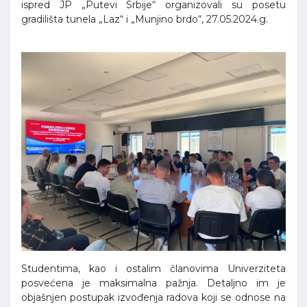
ispred JP „Putevi Srbije“ organizovali su posetu
gradilišta tunela „Laz“ i „Munjino brdo“, 27.05.2024.g.
Studentima, kao i ostalim članovima Univerziteta
posvećena je maksimalna pažnja. Detaljno im je
objašnjen postupak izvođenja radova koji se odnose na