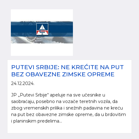
PUTEVI SRBIJE: NE KREĆITE NA PUT
BEZ OBAVEZNE ZIMSKE OPREME
24.12.2024.
JP „Putevi Srbije“ apeluje na sve učesnike u
saobraćaju, posebno na vozače teretnih vozila, da
zbog vremenskih prilika i snežnih padavina ne kreću
na put bez obavezne zimske opreme, da u brdovitim
i planinskim predelima...