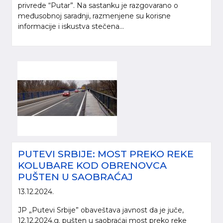
privrede “Putar”. Na sastanku je razgovarano o
međusobnoj saradnji, razmenjene su korisne
informacije i iskustva stečena...
PUTEVI SRBIJE: MOST PREKO REKE
KOLUBARE KOD OBRENOVCA
PUŠTEN U SAOBRAĆAJ
13.12.2024.
JP „Putevi Srbije” obaveštava javnost da je juče,
12.12.2024.g. pušten u saobraćaj most preko reke