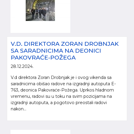
V.D. DIREKTORA ZORAN DROBNJAK
SA SARADNICIMA NA DEONICI
PAKOVRAĆE-POŽEGA
28.12.2024.
V.d direktora Zoran Drobnjak je i ovog vikenda sa
saradnicima obišao radove na izgradnji autoputa E-
763, deonica Pakovraće-Požega. Uprkos hladnom
vremenu, radovi su u toku na svim pozicijama na
izgradnji autoputa, a pogotovo preostali radovi
nakon...