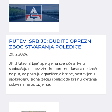
PUTEVI SRBIJE: BUDITE OPREZNI
ZBOG STVARANjA POLEDICE
29.12.2024.
JP ,,Putevi Srbije“ apeluje na sve učesnike u
saobraćaju da bez zimske opreme i lanaca ne kreću
na put, da poštuju ograničenja brzine, postavljenu
saobraćajnu signalizaciju i prilagode brzinu kretanja
uslovima na putu, jer se...