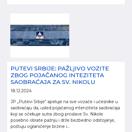
PUTEVI SRBIJE: PAŽLjIVO VOZITE
ZBOG POJAČANOG INTEZITETA
SAOBRAĆAJA ZA SV. NIKOLU
18.12.2024.
JP „Putevi Srbije“ apeluje na sve vozače i učesnike u
saobraćaju da, usled pojačanog intenziteta saobraćaja
koji se očekuje sutra zbog proslave Sv. Nikole
posebno obrate pažnju i drže bezbedno odstojanje,
poštuju ograničenje brzine i...