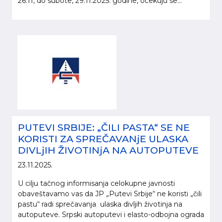
26.11, do subote, 29.11.2025. godine, očekuju se...
PUTEVI SRBIJE: „ČILI PASTA“ SE NE
KORISTI ZA SPREČAVANjE ULASKA
DIVLjIH ŽIVOTINjA NA AUTOPUTEVE
23.11.2025.
U cilju tačnog informisanja celokupne javnosti
obaveštavamo vas da JP „Putevi Srbije“ ne koristi „čili
pastu“ radi sprečavanja ulaska divljih životinja na
autoputeve. Srpski autoputevi i elasto-odbojna ograda