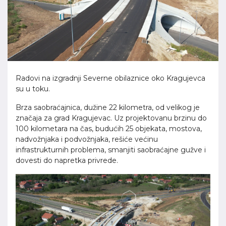
Radovi na izgradnji Severne obilaznice oko Kragujevca
su u toku.
Brza saobraćajnica, dužine 22 kilometra, od velikog je
značaja za grad Kragujevac. Uz projektovanu brzinu do
100 kilometara na čas, budućih 25 objekata, mostova,
nadvožnjaka i podvožnjaka, rešiće većinu
infrastrukturnih problema, smanjiti saobraćajne gužve i
dovesti do napretka privrede.