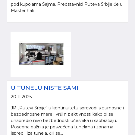
pod kupolama Sajma. Predstavnici Puteva Srbije će u
Master hali...
U TUNELU NISTE SAMI
20.11.2025.
JP „Putevi Srbije“ u kontinuitetu sprovodi sigurnosne i
bezbednosne mere i vrši niz aktivnosti kako bi se
unapredio nivo bezbednosti učesnika u saobraćaju.
Posebna pažnja je posvećena tunelima i zonama
ispred i iza tunela, čiji se...