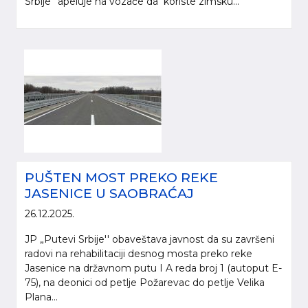
Srbije” apeluje na vozače da koriste zimsku...
PUŠTEN MOST PREKO REKE
JASENICE U SAOBRAĆAJ
26.12.2025.
JP „Putevi Srbije'' obaveštava javnost da su završeni
radovi na rehabilitaciji desnog mosta preko reke
Jasenice na državnom putu I A reda broj 1 (autoput E-
75), na deonici od petlje Požarevac do petlje Velika
Plana...