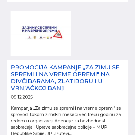
PROMOCIJA KAMPANjE „ZA ZIMU SE
SPREMI I NA VREME OPREMI" NA
DIVČIBARAMA, ZLATIBORU I U
VRNjAČKOJ BANjI
09.12.2025.
Kampanja „Za zimu se spremi i na vreme opremi" se
sprovodi tokom zimskih meseci već treću godinu za
redom u organizaciji Agencije za bezbednost
saobraćaja i Uprave saobraćajne policije – MUP
Republike Srbije, JP „Putevi...