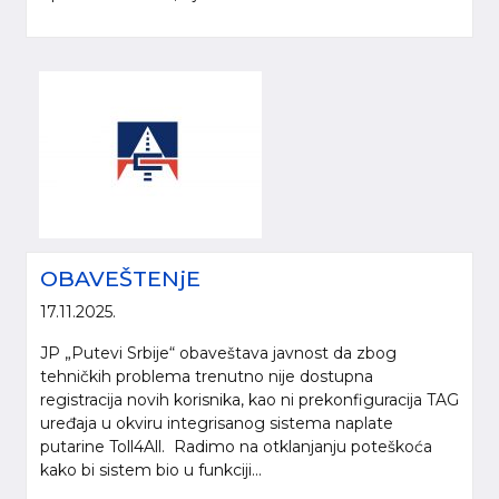
OBAVEŠTENjE
Molimo da prilikom korišćenja informacija, materijala i fotografija sa internet
17.11.2025.
prezentacije „Putevi Srbije“ d.o.o., obavezno navedete izvor („Putevi Srbije“
d.o.o.).
JP „Putevi Srbije“ obaveštava javnost da zbog
tehničkih problema trenutno nije dostupna
© 2005-2026. "Putevi Srbije" d.o.o. All rights reserved.
registracija novih korisnika, kao ni prekonfiguracija TAG
"PUTEVI SRBIJE" d.o.o.
uređaja u okviru integrisanog sistema naplate
Bulevar kralja Aleksandra 282
putarine Toll4All. Radimo na otklanjanju poteškoća
Poštanski fax 17, 11050 Beograd 22
kako bi sistem bio u funkciji...