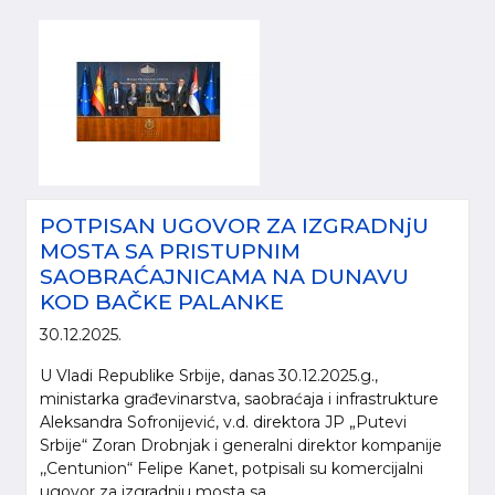
POTPISAN UGOVOR ZA IZGRADNjU
MOSTA SA PRISTUPNIM
SAOBRAĆAJNICAMA NA DUNAVU
KOD BAČKE PALANKE
30.12.2025.
U Vladi Republike Srbije, danas 30.12.2025.g.,
ministarka građevinarstva, saobraćaja i infrastrukture
Aleksandra Sofronijević, v.d. direktora JP „Putevi
Srbije“ Zoran Drobnjak i generalni direktor kompanije
,,Centunion“ Felipe Kanet, potpisali su komercijalni
ugovor za izgradnju mosta sa...