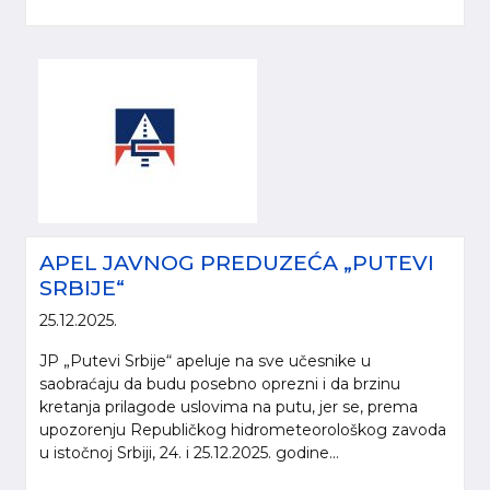
APEL JAVNOG PREDUZEĆA „PUTEVI
SRBIJE“
25.12.2025.
JP „Putevi Srbije“ apeluje na sve učesnike u
saobraćaju da budu posebno oprezni i da brzinu
kretanja prilagode uslovima na putu, jer se, prema
upozorenju Republičkog hidrometeorološkog zavoda
u istočnoj Srbiji, 24. i 25.12.2025. godine...