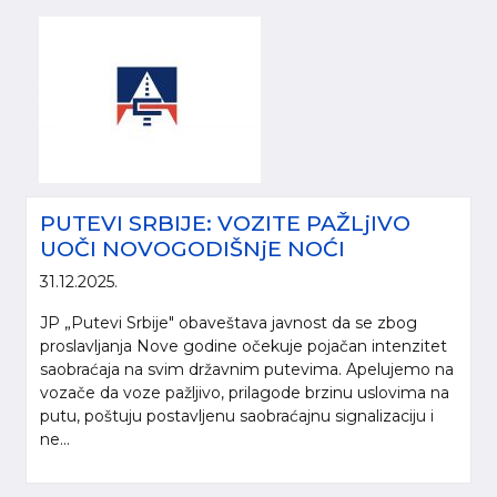
PUTEVI SRBIJE: VOZITE PAŽLjIVO
UOČI NOVOGODIŠNjE NOĆI
31.12.2025.
JP „Putevi Srbije" obaveštava javnost da se zbog
proslavljanja Nove godine očekuje pojačan intenzitet
saobraćaja na svim državnim putevima. Apelujemo na
vozače da voze pažljivo, prilagode brzinu uslovima na
putu, poštuju postavljenu saobraćajnu signalizaciju i
ne...