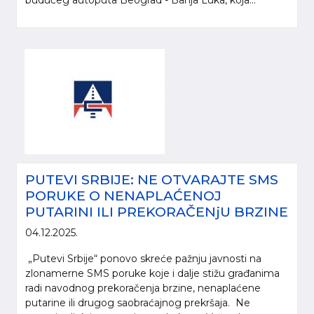
PUTEVI SRBIJE: NE OTVARAJTE SMS
PORUKE O NENAPLAĆENOJ
PUTARINI ILI PREKORAČENjU BRZINE
04.12.2025.
„Putevi Srbije“ ponovo skreće pažnju javnosti na
zlonamerne SMS poruke koje i dalje stižu građanima
radi navodnog prekoračenja brzine, nenaplaćene
putarine ili drugog saobraćajnog prekršaja. Ne