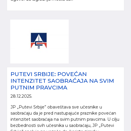
PUTEVI SRBIJE: POVEĆAN
INTENZITET SAOBRAĆAJA NA SVIM
PUTNIM PRAVCIMA
28.12.2025.
JP „Putevi Srbije” obaveštava sve učesnike u
saobraćaju da je pred nastupajuće praznike povećan
intenzitet saobraćaja na svim putnim pravcima. U cilju
bezbednosti svih učesnika u saobraćaju, JP „Putevi