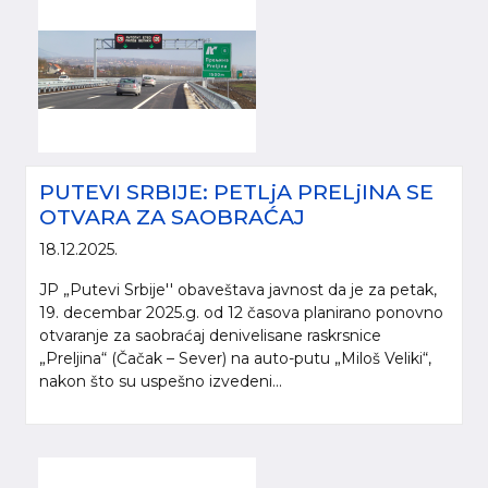
PUTEVI SRBIJE: PETLjA PRELjINA SE
OTVARA ZA SAOBRAĆAJ
18.12.2025.
JP „Putevi Srbije'' obaveštava javnost da je za petak,
19. decembar 2025.g. od 12 časova planirano ponovno
otvaranje za saobraćaj denivelisane raskrsnice
„Preljina“ (Čačak – Sever) na auto-putu „Miloš Veliki“,
nakon što su uspešno izvedeni...