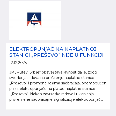
ELEKTROPUNjAČ NA NAPLATNOJ
STANICI „PREŠEVO“ NIJE U FUNKCIJI
12.12.2025.
JP „Putevi Srbije“ obaveštava javnost da je, zbog
izvođenja radova na proširenju naplatne stanice
„Preševo“ i promene režima saobraćaja, onemogućen
prilaz elektropunjaču na platou naplatne stanice
„Preševo“. Nakon završetka radova i uklanjanja
privremene saobraćajne signalizacije elektropunjač...