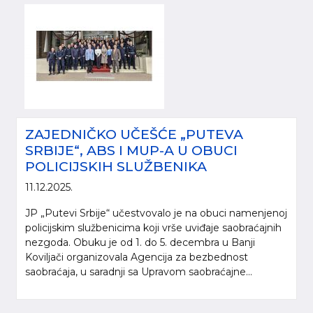
ZAJEDNIČKO UČEŠĆE „PUTEVA
SRBIJE“, ABS I MUP-A U OBUCI
POLICIJSKIH SLUŽBENIKA
11.12.2025.
JP „Putevi Srbije“ učestvovalo je na obuci namenjenoj
policijskim službenicima koji vrše uviđaje saobraćajnih
nezgoda. Obuku je od 1. do 5. decembra u Banji
Koviljači organizovala Agencija za bezbednost
saobraćaja, u saradnji sa Upravom saobraćajne...