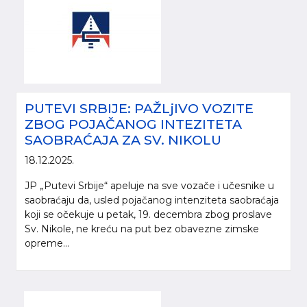
PUTEVI SRBIJE: PAŽLjIVO VOZITE
ZBOG POJAČANOG INTEZITETA
SAOBRAĆAJA ZA SV. NIKOLU
18.12.2025.
JP „Putevi Srbije“ apeluje na sve vozače i učesnike u
saobraćaju da, usled pojačanog intenziteta saobraćaja
koji se očekuje u petak, 19. decembra zbog proslave
Sv. Nikole, ne kreću na put bez obavezne zimske
opreme...