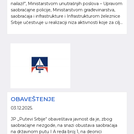
nailazi!“, Ministarstvom unutrašnjih poslova – Upravom
saobraćajne policije, Ministarstvom građevinarstva,
saobraćaja i infrastrukture i Infrastrukturom železnice
Srbije učestvuje u realizaciji niza aktivnosti koje za cilj...
OBAVEŠTENJE
03.12.2025.
JP „Putevi Srbije“ obaveštava javnost da je, zbog
saobraćajne nezgode, na snazi obustava saobraćaja
na državnom putu I A reda broj 1, na deonici