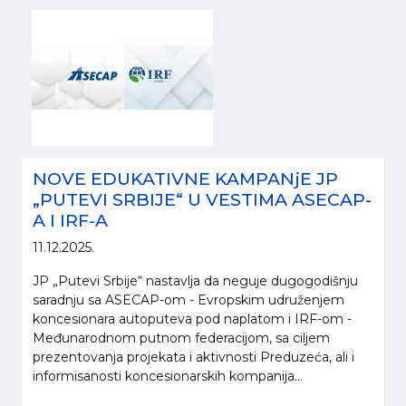
NOVE EDUKATIVNE KAMPANjE JP
„PUTEVI SRBIJE“ U VESTIMA ASECAP-
A I IRF-A
11.12.2025.
JP „Putevi Srbije“ nastavlja da neguje dugogodišnju
saradnju sa ASECAP-om - Evropskim udruženjem
koncesionara autoputeva pod naplatom i IRF-om -
Međunarodnom putnom federacijom, sa ciljem
prezentovanja projekata i aktivnosti Preduzeća, ali i
informisanosti koncesionarskih kompanija...