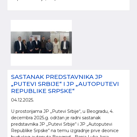
SASTANAK PREDSTAVNIKA JP
„PUTEVI SRBIJE“ I JP „AUTOPUTEVI
REPUBLIKE SRPSKE“
04.12.2025.
U prostorijama JP „Putevi Srbije“, u Beogradu, 4.
decembra 2025.g. održan je radni sastanak
predstavnika JP „Putevi Srbije“ i JP „Autoputevi
Republike Srpske“ na temu izgradnje prve deonice
budućeg autoputa Beograd - Banja Luka, koja...