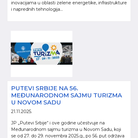
inovacijama u oblasti zelene energetike, infrastrukture
i naprednih tehnologija...
PUTEVI SRBIJE NA 56.
MEĐUNARODNOM SAJMU TURIZMA
U NOVOM SADU
21.11.2025.
JP „Putevi Srbije“ i ove godine učestvuje na
Međunarodnom sajmu turizma u Novom Sadu, koji
se od 27. do 29. novembra 2025.g., po 56. put održava