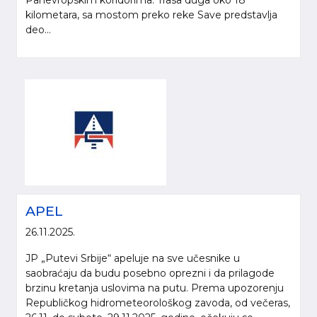
kilometara, sa mostom preko reke Save predstavlja
deo...
APEL
26.11.2025.
JP „Putevi Srbije“ apeluje na sve učesnike u
saobraćaju da budu posebno oprezni i da prilagode
brzinu kretanja uslovima na putu. Prema upozorenju
Republičkog hidrometeorološkog zavoda, od večeras,