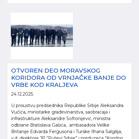
OTVOREN DEO MORAVSKOG
KORIDORA OD VRNJAČKE BANJE DO
VRBE KOD KRALJEVA
24.12.2025.
U prisustvu predsednika Republike Srbije Aleksandra
Vučića, ministarke građevinarstva, saobraćaja i
infrastrukture Aleksandre Sofronijević, ministra
odbrane Bratislava Gašića, ambasadora Velike
Britanije Edvarda Fergusona i Turske Ilhana Salgilija,
v.d. direktora JP “Putevi Srbije” i preduzeća “Koridori...