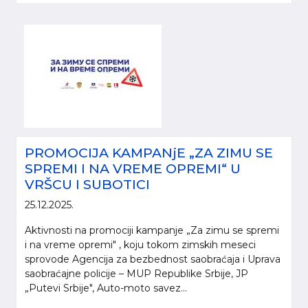
PROMOCIJA KAMPANjE „ZA ZIMU SE
SPREMI I NA VREME OPREMI“ U
VRŠCU I SUBOTICI
25.12.2025.
Aktivnosti na promociji kampanje „Za zimu se spremi
i na vreme opremi" , koju tokom zimskih meseci
sprovode Agencija za bezbednost saobraćaja i Uprava
saobraćajne policije – MUP Republike Srbije, JP
„Putevi Srbije", Auto-moto savez...