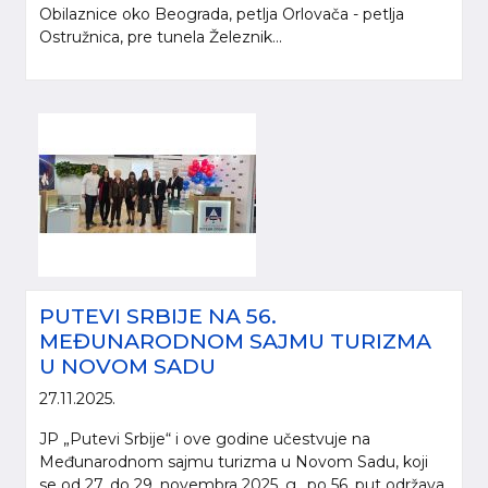
Obilaznice oko Beograda, petlja Orlovača - petlja
Ostružnica, pre tunela Železnik...
PUTEVI SRBIJE NA 56.
MEĐUNARODNOM SAJMU TURIZMA
U NOVOM SADU
27.11.2025.
JP „Putevi Srbije“ i ove godine učestvuje na
Međunarodnom sajmu turizma u Novom Sadu, koji
se od 27. do 29. novembra 2025. g., po 56. put održava