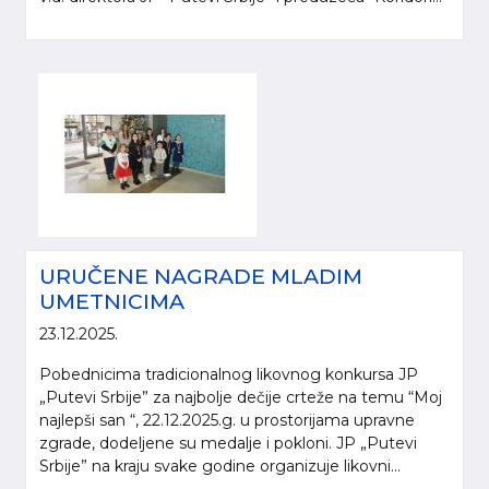
URUČENE NAGRADE MLADIM
UMETNICIMA
23.12.2025.
Pobednicima tradicionalnog likovnog konkursa JP
„Putevi Srbije” za najbolje dečije crteže na temu “Moj
najlepši san “, 22.12.2025.g. u prostorijama upravne
zgrade, dodeljene su medalje i pokloni. JP „Putevi
Srbije” na kraju svake godine organizuje likovni...