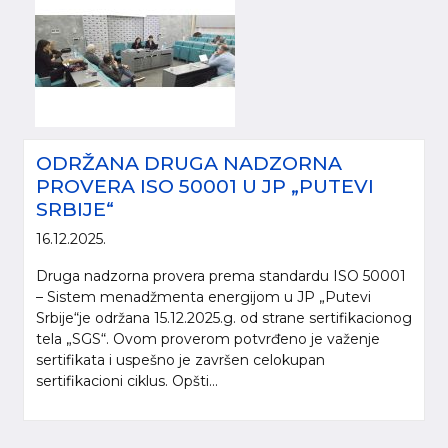
ODRŽANA DRUGA NADZORNA
PROVERA ISO 50001 U JP „PUTEVI
SRBIJE“
16.12.2025.
Druga nadzorna provera prema standardu ISO 50001
– Sistem menadžmenta energijom u JP „Putevi
Srbije“je održana 15.12.2025.g. od strane sertifikacionog
tela „SGS“. Ovom proverom potvrđeno je važenje
sertifikata i uspešno je završen celokupan
sertifikacioni ciklus. Opšti...