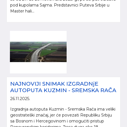
pod kupolama Sajma. Predstavnici Puteva Srbije u
Master hali...
NAJNOVIJI SNIMAK IZGRADNjE
AUTOPUTA KUZMIN - SREMSKA RAČA
26.11.2025.
Izgradnja autoputa Kuzmin - Sremska Rača ima veliki
geostrateški značaj, jer će povezati Republiku Srbiju
sa Bosnom i Hercegovinom i omogućiti pristup
Panevropskim koridorima. Trasa duga oko 18