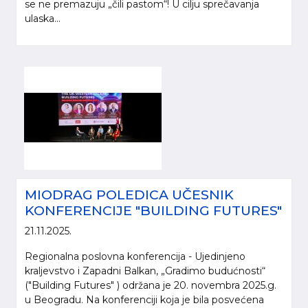
se ne premazuju „čili pastom“! U cilju sprečavanja
ulaska...
MIODRAG POLEDICA UČESNIK
KONFERENCIJE "BUILDING FUTURES"
21.11.2025.
Regionalna poslovna konferencija - Ujedinjeno
kraljevstvo i Zapadni Balkan, „Gradimo budućnosti“
("Building Futures" ) održana je 20. novembra 2025.g.
u Beogradu. Na konferenciji koja je bila posvećena