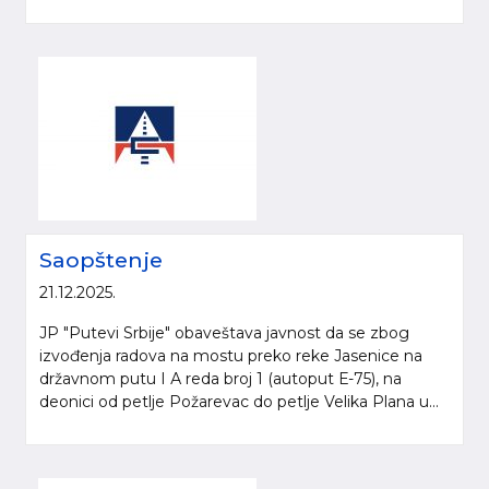
Saopštenje
21.12.2025.
JP "Putevi Srbije" obaveštava javnost da se zbog
izvođenja radova na mostu preko reke Jasenice na
državnom putu I А reda broj 1 (autoput Е-75), na
deonici od petlje Požarevac do petlje Velika Plana u...