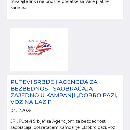
otvarajte link i ne unosite podatke sa Vaše platne
kartice...
PUTEVI SRBIJE I AGENCIJA ZA
BEZBEDNOST SAOBRAĆAJA
ZAJEDNO U KAMPANjI „DOBRO PAZI,
VOZ NAILAZI!“
04.12.2025.
JP „Putevi Srbije“ sa Agencijom za bezbednost
saobraćaja pokretačem kampanje „Dobro pazi, voz