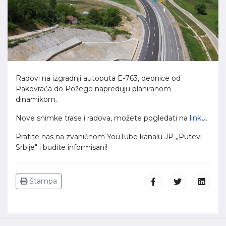
Radovi na izgradnji autoputa E-763, deonice od
Pakovraća do Požege napreduju planiranom
dinamikom.
Nove snimke trase i radova, možete pogledati na
linku.
Pratite nas na zvaničnom YouTube kanalu JP „Putevi
Srbije" i budite informisani!
Štampa