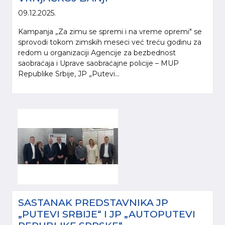
09.12.2025.
Kampanja „Za zimu se spremi i na vreme opremi" se
sprovodi tokom zimskih meseci već treću godinu za
redom u organizaciji Agencije za bezbednost
saobraćaja i Uprave saobraćajne policije – MUP
Republike Srbije, JP „Putevi...
SASTANAK PREDSTAVNIKA JP
„PUTEVI SRBIJE“ I JP „AUTOPUTEVI