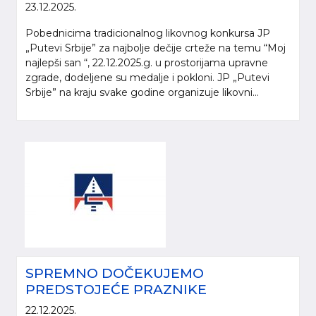
23.12.2025.
Pobednicima tradicionalnog likovnog konkursa JP
„Putevi Srbije” za najbolje dečije crteže na temu “Moj
najlepši san “, 22.12.2025.g. u prostorijama upravne
zgrade, dodeljene su medalje i pokloni. JP „Putevi
Srbije” na kraju svake godine organizuje likovni...
SPREMNO DOČEKUJEMO
PREDSTOJEĆE PRAZNIKE
22.12.2025.