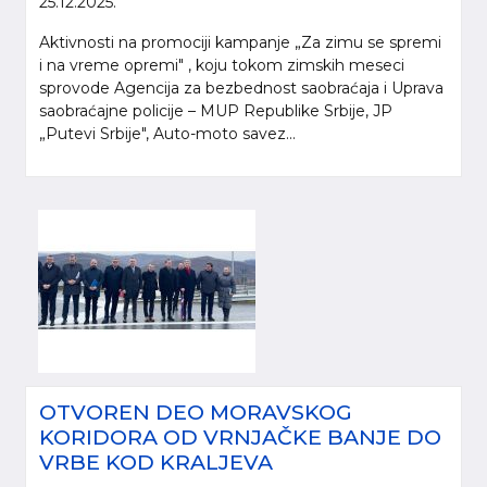
25.12.2025.
Aktivnosti na promociji kampanje „Za zimu se spremi
i na vreme opremi" , koju tokom zimskih meseci
sprovode Agencija za bezbednost saobraćaja i Uprava
saobraćajne policije – MUP Republike Srbije, JP
„Putevi Srbije", Auto-moto savez...
OTVOREN DEO MORAVSKOG
KORIDORA OD VRNJAČKE BANJE DO
VRBE KOD KRALJEVA