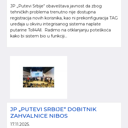
JP „Putevi Srbije“ obaveštava javnost da zbog
tehničkih problema trenutno nije dostupna
registracija novih korisnika, kao ni prekonfiguracija TAG
uređaja u okviru integrisanog sistema naplate
putarine Toll4All. Radimo na otklanjanju poteškoća
kako bi sistem bio u funkciji...
Molimo da prilikom korišćenja informacija, materijala i fotografija sa internet
prezentacije „Putevi Srbije“ d.o.o., obavezno navedete izvor („Putevi Srbije“
d.o.o.).
© 2005-2026. "Putevi Srbije" d.o.o. All rights reserved.
"PUTEVI SRBIJE" d.o.o.
JP „PUTEVI SRBIJE“ DOBITNIK
Bulevar kralja Aleksandra 282
ZAHVALNICE NIBOS
Poštanski fax 17, 11050 Beograd 22
17.11.2025.