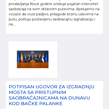
proslavljanja Nove godine očekuje pojačan intenzitet
saobraćaja na svim državnim putevima. Apelujemo na
vozače da voze pažljivo, prilagode brzinu uslovima na
putu, poštuju postavljenu saobraćajnu signalizaciju i
ne...
POTPISAN UGOVOR ZA IZGRADNjU
MOSTA SA PRISTUPNIM
SAOBRAĆAJNICAMA NA DUNAVU
KOD BAČKE PALANKE