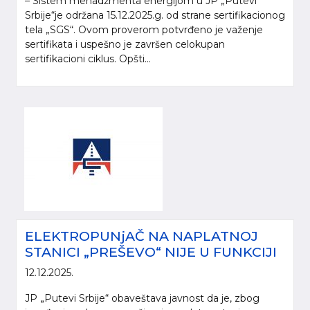
– Sistem menadžmenta energijom u JP „Putevi
Srbije“je održana 15.12.2025.g. od strane sertifikacionog
tela „SGS“. Ovom proverom potvrđeno je važenje
sertifikata i uspešno je završen celokupan
sertifikacioni ciklus. Opšti...
ELEKTROPUNjAČ NA NAPLATNOJ
STANICI „PREŠEVO“ NIJE U FUNKCIJI
12.12.2025.
JP „Putevi Srbije“ obaveštava javnost da je, zbog