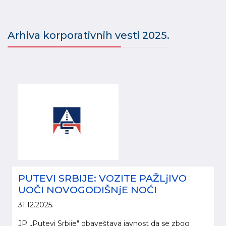
Arhiva korporativnih vesti 2025.
PUTEVI SRBIJE: VOZITE PAŽLjIVO
UOČI NOVOGODIŠNjE NOĆI
31.12.2025.
JP „Putevi Srbije" obaveštava javnost da se zbog