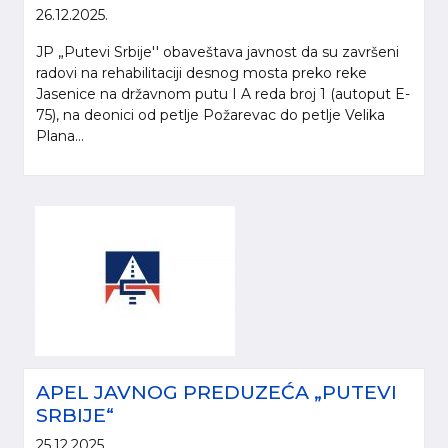
26.12.2025.
JP „Putevi Srbije'' obaveštava javnost da su završeni
radovi na rehabilitaciji desnog mosta preko reke
Jasenice na državnom putu I A reda broj 1 (autoput E-
75), na deonici od petlje Požarevac do petlje Velika
Plana...
APEL JAVNOG PREDUZEĆA „PUTEVI
SRBIJE“
25.12.2025.