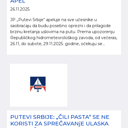
APEL
26.11.2025.
JP „Putevi Srbije“ apeluje na sve učesnike u
saobraćaju da budu posebno oprezni i da prilagode
brzinu kretanja uslovima na putu. Prema upozorenju
Republičkog hidrometeorološkog zavoda, od večeras,
26.11, do subote, 29.11.2025. godine, očekuju se...
PUTEVI SRBIJE: „ČILI PASTA“ SE NE
KORISTI ZA SPREČAVANjE ULASKA