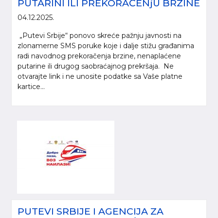
PUTARINI ILI PREKORAČENjU BRZINE
04.12.2025.
„Putevi Srbije“ ponovo skreće pažnju javnosti na
zlonamerne SMS poruke koje i dalje stižu građanima
radi navodnog prekoračenja brzine, nenaplaćene
putarine ili drugog saobraćajnog prekršaja. Ne
otvarajte link i ne unosite podatke sa Vaše platne
kartice...
PUTEVI SRBIJE I AGENCIJA ZA