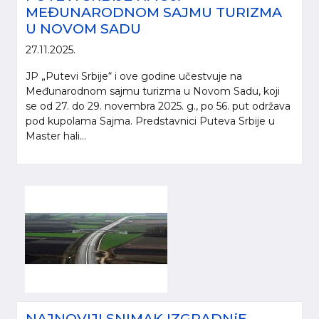
MEĐUNARODNOM SAJMU TURIZMA
U NOVOM SADU
27.11.2025.
JP „Putevi Srbije“ i ove godine učestvuje na
Međunarodnom sajmu turizma u Novom Sadu, koji
se od 27. do 29. novembra 2025. g., po 56. put održava
pod kupolama Sajma. Predstavnici Puteva Srbije u
Master hali...
NAJNOVIJI SNIMAK IZGRADNjE