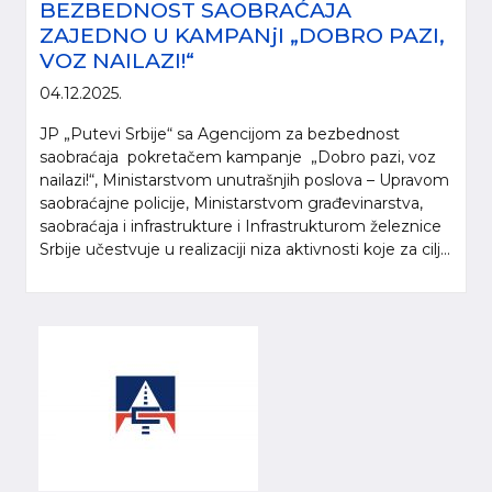
BEZBEDNOST SAOBRAĆAJA
ZAJEDNO U KAMPANjI „DOBRO PAZI,
VOZ NAILAZI!“
04.12.2025.
JP „Putevi Srbije“ sa Agencijom za bezbednost
saobraćaja pokretačem kampanje „Dobro pazi, voz
nailazi!“, Ministarstvom unutrašnjih poslova – Upravom
saobraćajne policije, Ministarstvom građevinarstva,
saobraćaja i infrastrukture i Infrastrukturom železnice
Srbije učestvuje u realizaciji niza aktivnosti koje za cilj...