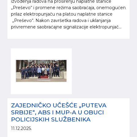
izvođenja radova na proširenju naplatne stanice
„Preševo“ i promene režima saobraćaja, onemogućen
prilaz elektropunjaču na platou naplatne stanice
„Preševo“. Nakon završetka radova i uklanjanja
privremene saobraćajne signalizacije elektropunjač...
ZAJEDNIČKO UČEŠĆE „PUTEVA
SRBIJE“, ABS I MUP-A U OBUCI
POLICIJSKIH SLUŽBENIKA
11.12.2025.