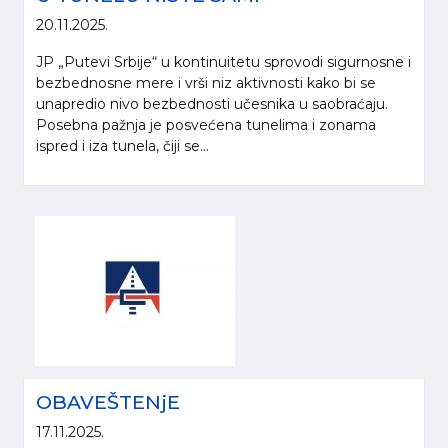
20.11.2025.
JP „Putevi Srbije“ u kontinuitetu sprovodi sigurnosne i
bezbednosne mere i vrši niz aktivnosti kako bi se
unapredio nivo bezbednosti učesnika u saobraćaju.
Posebna pažnja je posvećena tunelima i zonama
ispred i iza tunela, čiji se...
OBAVEŠTENjE
17.11.2025.