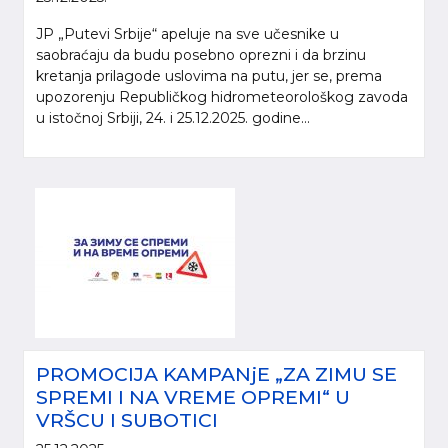
JP „Putevi Srbije“ apeluje na sve učesnike u
saobraćaju da budu posebno oprezni i da brzinu
kretanja prilagode uslovima na putu, jer se, prema
upozorenju Republičkog hidrometeorološkog zavoda
u istočnoj Srbiji, 24. i 25.12.2025. godine...
PROMOCIJA KAMPANjE „ZA ZIMU SE
SPREMI I NA VREME OPREMI“ U
VRŠCU I SUBOTICI