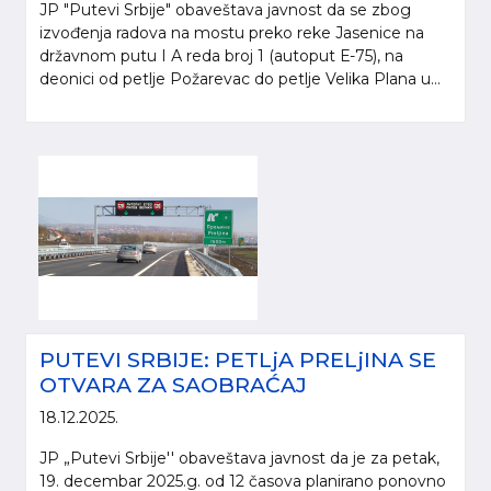
JP "Putevi Srbije" obaveštava javnost da se zbog
izvođenja radova na mostu preko reke Jasenice na
državnom putu I А reda broj 1 (autoput Е-75), na
deonici od petlje Požarevac do petlje Velika Plana u...
PUTEVI SRBIJE: PETLjA PRELjINA SE
OTVARA ZA SAOBRAĆAJ
18.12.2025.
JP „Putevi Srbije'' obaveštava javnost da je za petak,
19. decembar 2025.g. od 12 časova planirano ponovno