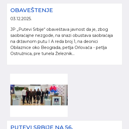
OBAVEŠTENJE
03.12.2025.
JP „Putevi Srbije“ obaveštava javnost da je, zbog
saobraćajne nezgode, na snazi obustava saobraćaja
na državnom putu I A reda broj 1, na deonici
Obilaznice oko Beograda, petlja Orlovača - petlja
Ostružnica, pre tunela Železnik...
PUTEVI SRBIJE NA 56.