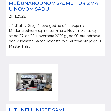
MEĐUNARODNOM SAJMU TURIZMA
U NOVOM SADU
21.11.2025.
JP „Putevi Srbije“ i ove godine učestvuje na
Međunarodnom sajmu turizma u Novom Sadu, koji
se od 27. do 29. novembra 2025.g., po 56. put održava
pod kupolama Sajma. Predstavnici Puteva Srbije će u
Master hali...
U TUNELU NISTE SAMI