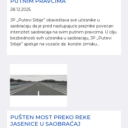
PUTNIM PRAVCIMA
28.12.2025.
JP „Putevi Srbije” obaveštava sve učesnike u
saobraćaju da je pred nastupajuće praznike povećan
intenzitet saobraćaja na svim putnim pravcima. U cilju
bezbednosti svih učesnika u saobraćaju, JP „Putevi
Srbije” apeluje na vozače da koriste zimsku...
PUŠTEN MOST PREKO REKE
JASENICE U SAOBRAĆAJ