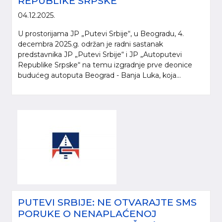
REPUBLIKE SRPSKE“
04.12.2025.
U prostorijama JP „Putevi Srbije“, u Beogradu, 4.
decembra 2025.g. održan je radni sastanak
predstavnika JP „Putevi Srbije“ i JP „Autoputevi
Republike Srpske“ na temu izgradnje prve deonice
budućeg autoputa Beograd - Banja Luka, koja...
PUTEVI SRBIJE: NE OTVARAJTE SMS
PORUKE O NENAPLAĆENOJ