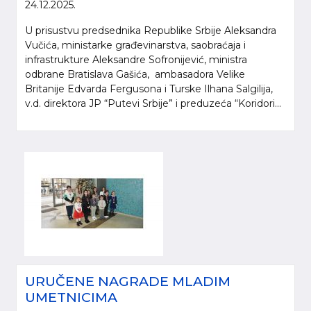
24.12.2025.
U prisustvu predsednika Republike Srbije Aleksandra
Vučića, ministarke građevinarstva, saobraćaja i
infrastrukture Aleksandre Sofronijević, ministra
odbrane Bratislava Gašića, ambasadora Velike
Britanije Edvarda Fergusona i Turske Ilhana Salgilija,
v.d. direktora JP “Putevi Srbije” i preduzeća “Koridori...
URUČENE NAGRADE MLADIM
UMETNICIMA