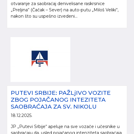
otvaranje za saobraćaj denivelisane raskrsnice
„Preljina“ (Čačak – Sever) na auto-putu „Miloš Veliki“,
nakon što su uspešno izvedeni...
PUTEVI SRBIJE: PAŽLjIVO VOZITE
ZBOG POJAČANOG INTEZITETA
SAOBRAĆAJA ZA SV. NIKOLU
18.12.2025.
JP „Putevi Srbije“ apeluje na sve vozače i učesnike u
saobraćaju da, usled pojačanog intenziteta saobraćaja