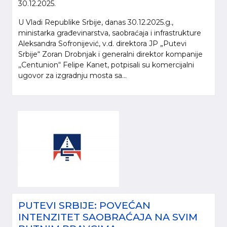
30.12.2025.
U Vladi Republike Srbije, danas 30.12.2025.g.,
ministarka građevinarstva, saobraćaja i infrastrukture
Aleksandra Sofronijević, v.d. direktora JP „Putevi
Srbije“ Zoran Drobnjak i generalni direktor kompanije
,,Centunion“ Felipe Kanet, potpisali su komercijalni
ugovor za izgradnju mosta sa...
PUTEVI SRBIJE: POVEĆAN
INTENZITET SAOBRAĆAJA NA SVIM