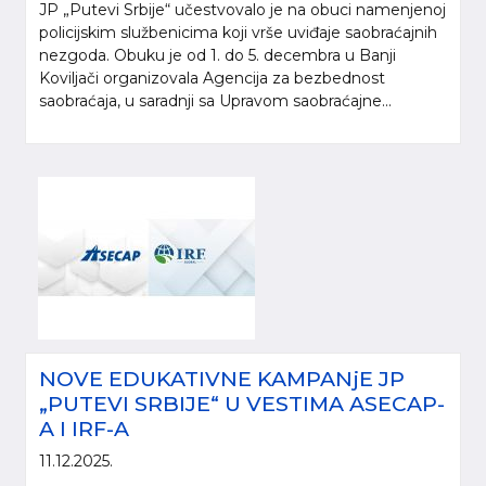
JP „Putevi Srbije“ učestvovalo je na obuci namenjenoj
policijskim službenicima koji vrše uviđaje saobraćajnih
nezgoda. Obuku je od 1. do 5. decembra u Banji
Koviljači organizovala Agencija za bezbednost
saobraćaja, u saradnji sa Upravom saobraćajne...
NOVE EDUKATIVNE KAMPANjE JP
„PUTEVI SRBIJE“ U VESTIMA ASECAP-
A I IRF-A
11.12.2025.