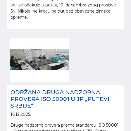
koji se očekuje u petak, 19. decembra zbog proslave
Sv. Nikole, ne kreću na put bez obavezne zimske
opreme...
ODRŽANA DRUGA NADZORNA
PROVERA ISO 50001 U JP „PUTEVI
SRBIJE“
16.12.2025.
Druga nadzorna provera prema standardu ISO 50001