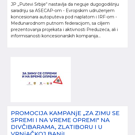
JP „Putevi Srbije“ nastavlja da neguje dugogodišnju
saradnju sa ASECAP-om - Evropskim udruženjem
koncesionara autoputeva pod naplatom i IRF-om -
Međunarodnom putnom federacijom, sa ciljem
prezentovanja projekata i aktivnosti Preduzeća, ali i
informisanosti koncesionarskih kompanija...
PROMOCIJA KAMPANjE „ZA ZIMU SE
SPREMI I NA VREME OPREMI" NA
DIVČIBARAMA, ZLATIBORU I U
VRNjAČKOJ BANjI