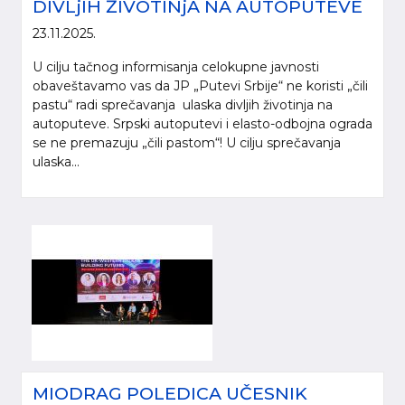
DIVLjIH ŽIVOTINjA NA AUTOPUTEVE
23.11.2025.
U cilju tačnog informisanja celokupne javnosti
obaveštavamo vas da JP „Putevi Srbije“ ne koristi „čili
pastu“ radi sprečavanja ulaska divljih životinja na
autoputeve. Srpski autoputevi i elasto-odbojna ograda
se ne premazuju „čili pastom“! U cilju sprečavanja
ulaska...
MIODRAG POLEDICA UČESNIK