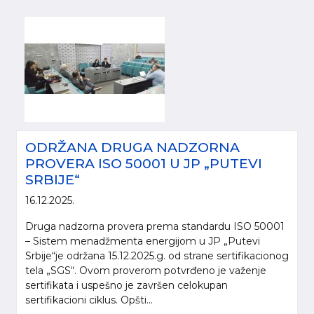
ODRŽANA DRUGA NADZORNA
PROVERA ISO 50001 U JP „PUTEVI
SRBIJE“
16.12.2025.
Druga nadzorna provera prema standardu ISO 50001
– Sistem menadžmenta energijom u JP „Putevi
Srbije“je održana 15.12.2025.g. od strane sertifikacionog
tela „SGS“. Ovom proverom potvrđeno je važenje
sertifikata i uspešno je završen celokupan
sertifikacioni ciklus. Opšti...