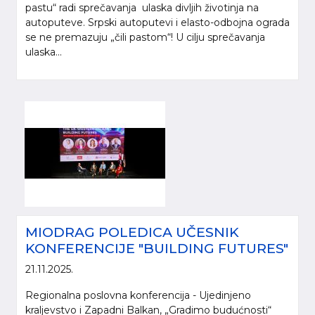
pastu“ radi sprečavanja ulaska divljih životinja na
autoputeve. Srpski autoputevi i elasto-odbojna ograda
se ne premazuju „čili pastom“! U cilju sprečavanja
ulaska...
MIODRAG POLEDICA UČESNIK
KONFERENCIJE "BUILDING FUTURES"
21.11.2025.
Regionalna poslovna konferencija - Ujedinjeno
kraljevstvo i Zapadni Balkan, „Gradimo budućnosti“