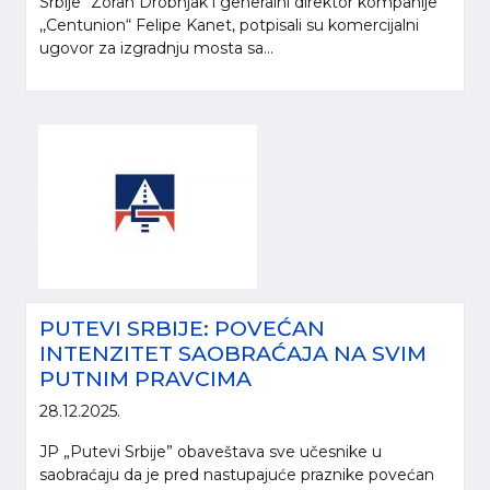
Srbije“ Zoran Drobnjak i generalni direktor kompanije
,,Centunion“ Felipe Kanet, potpisali su komercijalni
ugovor za izgradnju mosta sa...
PUTEVI SRBIJE: POVEĆAN
INTENZITET SAOBRAĆAJA NA SVIM
PUTNIM PRAVCIMA
28.12.2025.
JP „Putevi Srbije” obaveštava sve učesnike u
saobraćaju da je pred nastupajuće praznike povećan