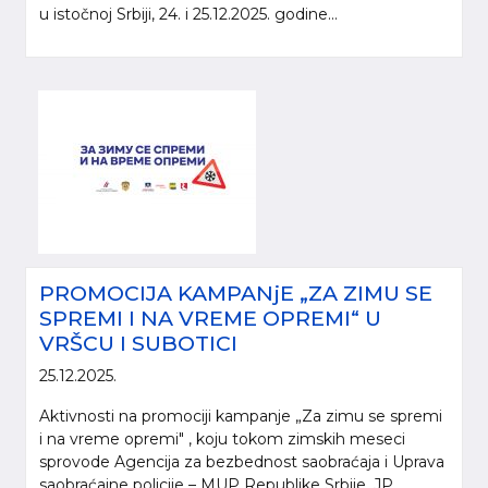
u istočnoj Srbiji, 24. i 25.12.2025. godine...
PROMOCIJA KAMPANjE „ZA ZIMU SE
SPREMI I NA VREME OPREMI“ U
VRŠCU I SUBOTICI
25.12.2025.
Aktivnosti na promociji kampanje „Za zimu se spremi
i na vreme opremi" , koju tokom zimskih meseci
sprovode Agencija za bezbednost saobraćaja i Uprava
saobraćajne policije – MUP Republike Srbije, JP