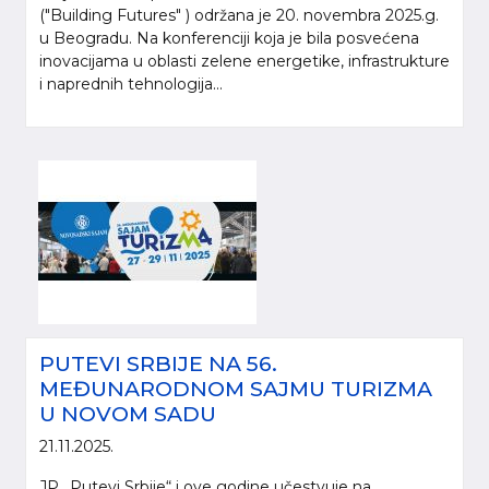
("Building Futures" ) održana je 20. novembra 2025.g.
u Beogradu. Na konferenciji koja je bila posvećena
inovacijama u oblasti zelene energetike, infrastrukture
i naprednih tehnologija...
PUTEVI SRBIJE NA 56.
MEĐUNARODNOM SAJMU TURIZMA
U NOVOM SADU
21.11.2025.
JP „Putevi Srbije“ i ove godine učestvuje na