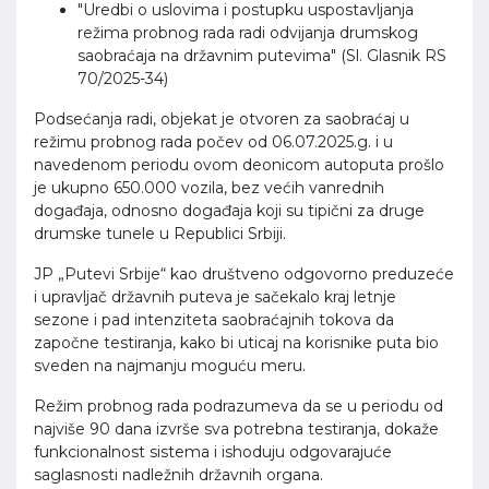
"Uredbi o uslovima i postupku uspostavljanja
režima probnog rada radi odvijanja drumskog
saobraćaja na državnim putevima" (Sl. Glasnik RS
70/2025-34)
Podsećanja radi, objekat je otvoren za saobraćaj u
režimu probnog rada počev od 06.07.2025.g. i u
navedenom periodu ovom deonicom autoputa prošlo
je ukupno 650.000 vozila, bez većih vanrednih
događaja, odnosno događaja koji su tipični za druge
drumske tunele u Republici Srbiji.
JP „Putevi Srbije“ kao društveno odgovorno preduzeće
i upravljač državnih puteva je sačekalo kraj letnje
sezone i pad intenziteta saobraćajnih tokova da
započne testiranja, kako bi uticaj na korisnike puta bio
sveden na najmanju moguću meru.
Režim probnog rada podrazumeva da se u periodu od
najviše 90 dana izvrše sva potrebna testiranja, dokaže
funkcionalnost sistema i ishoduju odgovarajuće
saglasnosti nadležnih državnih organa.