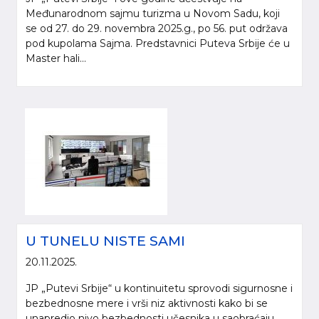
Međunarodnom sajmu turizma u Novom Sadu, koji
se od 27. do 29. novembra 2025.g., po 56. put održava
pod kupolama Sajma. Predstavnici Puteva Srbije će u
Master hali...
Molimo da prilikom korišćenja informacija, materijala i fotografija sa internet
prezentacije „Putevi Srbije“ d.o.o., obavezno navedete izvor („Putevi Srbije“
d.o.o.).
U TUNELU NISTE SAMI
© 2005-2026. "Putevi Srbije" d.o.o. All rights reserved.
"PUTEVI SRBIJE" d.o.o.
20.11.2025.
Bulevar kralja Aleksandra 282
JP „Putevi Srbije“ u kontinuitetu sprovodi sigurnosne i
Poštanski fax 17, 11050 Beograd 22
bezbednosne mere i vrši niz aktivnosti kako bi se
unapredio nivo bezbednosti učesnika u saobraćaju.