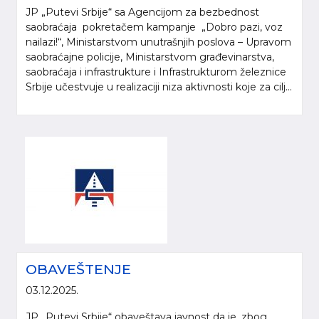
JP „Putevi Srbije“ sa Agencijom za bezbednost
saobraćaja pokretačem kampanje „Dobro pazi, voz
nailazi!“, Ministarstvom unutrašnjih poslova – Upravom
saobraćajne policije, Ministarstvom građevinarstva,
saobraćaja i infrastrukture i Infrastrukturom železnice
Srbije učestvuje u realizaciji niza aktivnosti koje za cilj...
OBAVEŠTENJE
03.12.2025.
JP „Putevi Srbije“ obaveštava javnost da je, zbog