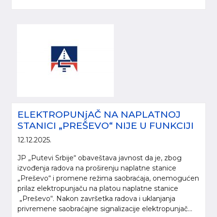
ELEKTROPUNjAČ NA NAPLATNOJ
STANICI „PREŠEVO“ NIJE U FUNKCIJI
12.12.2025.
JP „Putevi Srbije“ obaveštava javnost da je, zbog
izvođenja radova na proširenju naplatne stanice
„Preševo“ i promene režima saobraćaja, onemogućen
prilaz elektropunjaču na platou naplatne stanice
„Preševo“. Nakon završetka radova i uklanjanja
privremene saobraćajne signalizacije elektropunjač...