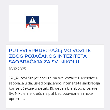
PUTEVI SRBIJE: PAŽLjIVO VOZITE
ZBOG POJAČANOG INTEZITETA
SAOBRAĆAJA ZA SV. NIKOLU
18.12.2025.
JP „Putevi Srbije“ apeluje na sve vozače i učesnike u
saobraćaju da, usled pojačanog intenziteta saobraćaja
koji se očekuje u petak, 19. decembra zbog proslave
Sv. Nikole, ne kreću na put bez obavezne zimske
opreme...