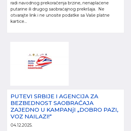
radi navodnog prekoračenja brzine, nenaplaćene
putarine ili drugog saobraćajnog prekršaja. Ne
otvarajte link i ne unosite podatke sa Vaše platne
kartice...
PUTEVI SRBIJE I AGENCIJA ZA
BEZBEDNOST SAOBRAĆAJA
ZAJEDNO U KAMPANjI „DOBRO PAZI,
VOZ NAILAZI!“
04.12.2025.