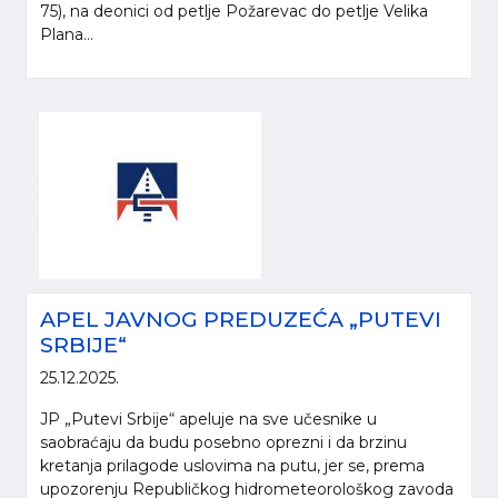
75), na deonici od petlje Požarevac do petlje Velika
Plana...
APEL JAVNOG PREDUZEĆA „PUTEVI
SRBIJE“
25.12.2025.
JP „Putevi Srbije“ apeluje na sve učesnike u
saobraćaju da budu posebno oprezni i da brzinu
kretanja prilagode uslovima na putu, jer se, prema
upozorenju Republičkog hidrometeorološkog zavoda