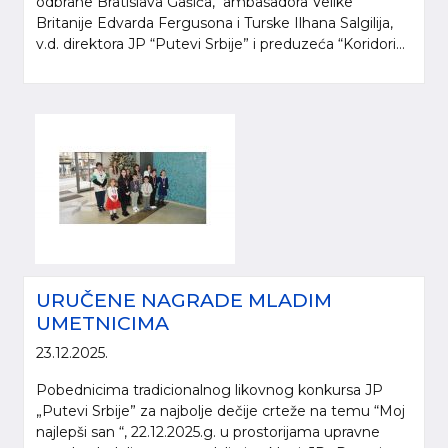
odbrane Bratislava Gašića, ambasadora Velike
Britanije Edvarda Fergusona i Turske Ilhana Salgilija,
v.d. direktora JP “Putevi Srbije” i preduzeća “Koridori...
URUČENE NAGRADE MLADIM
UMETNICIMA
23.12.2025.
Pobednicima tradicionalnog likovnog konkursa JP
„Putevi Srbije” za najbolje dečije crteže na temu “Moj
najlepši san “, 22.12.2025.g. u prostorijama upravne