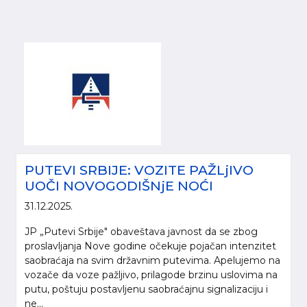
PUTEVI SRBIJE: VOZITE PAŽLjIVO
UOČI NOVOGODIŠNjE NOĆI
31.12.2025.
JP „Putevi Srbije" obaveštava javnost da se zbog
proslavljanja Nove godine očekuje pojačan intenzitet
saobraćaja na svim državnim putevima. Apelujemo na
vozače da voze pažljivo, prilagode brzinu uslovima na
putu, poštuju postavljenu saobraćajnu signalizaciju i
ne...