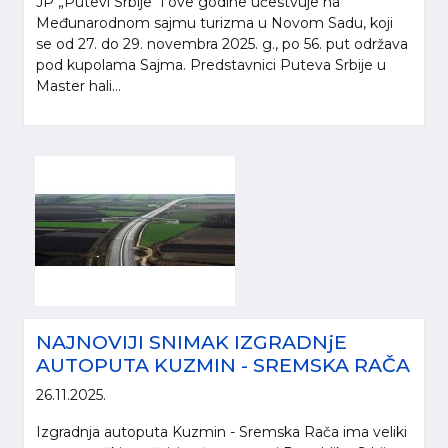
JP „Putevi Srbije“ i ove godine učestvuje na
Međunarodnom sajmu turizma u Novom Sadu, koji
se od 27. do 29. novembra 2025. g., po 56. put održava
pod kupolama Sajma. Predstavnici Puteva Srbije u
Master hali...
NAJNOVIJI SNIMAK IZGRADNjE
AUTOPUTA KUZMIN - SREMSKA RAČA
26.11.2025.
Izgradnja autoputa Kuzmin - Sremska Rača ima veliki