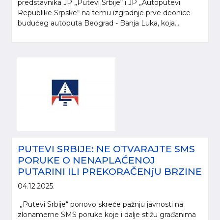
predstavnika JP „Putevi Srbije“ i JP „Autoputevi
Republike Srpske“ na temu izgradnje prve deonice
budućeg autoputa Beograd - Banja Luka, koja...
PUTEVI SRBIJE: NE OTVARAJTE SMS
PORUKE O NENAPLAĆENOJ
PUTARINI ILI PREKORAČENjU BRZINE
04.12.2025.
„Putevi Srbije“ ponovo skreće pažnju javnosti na
zlonamerne SMS poruke koje i dalje stižu građanima