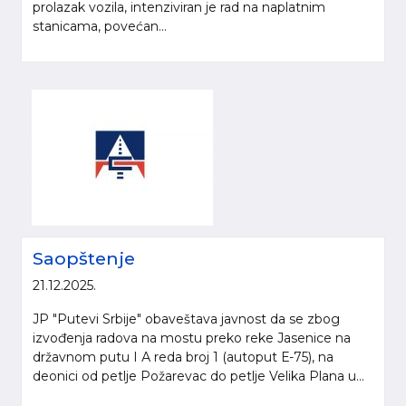
prolazak vozila, intenziviran je rad na naplatnim
stanicama, povećan...
Saopštenje
21.12.2025.
JP "Putevi Srbije" obaveštava javnost da se zbog
izvođenja radova na mostu preko reke Jasenice na
državnom putu I А reda broj 1 (autoput Е-75), na
deonici od petlje Požarevac do petlje Velika Plana u...