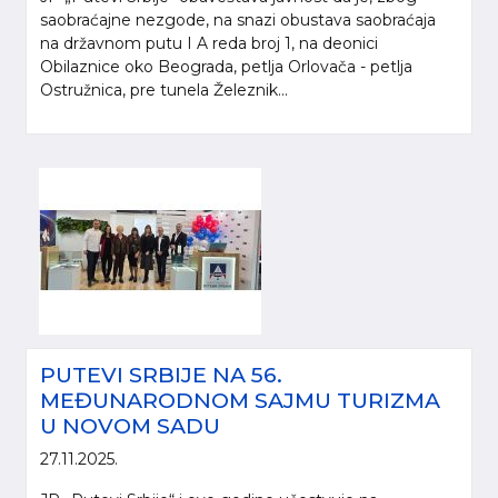
saobraćajne nezgode, na snazi obustava saobraćaja
na državnom putu I A reda broj 1, na deonici
Obilaznice oko Beograda, petlja Orlovača - petlja
Ostružnica, pre tunela Železnik...
PUTEVI SRBIJE NA 56.
MEĐUNARODNOM SAJMU TURIZMA
U NOVOM SADU
27.11.2025.