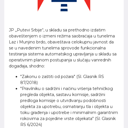
JP „Putevi Srbije“, u skladu sa prethodno izdatim
obaveštenjem o izmeni režima saobraćaja u tunelima
Laz i Munjino brdo, obaveštava celokupnu javnost da
se u navedenim tunelima sprovode funkcionalna
testiranja sistema automatskog upravljanja u skladu sa
operativnim planom postupanja u slučaju vanrednih
događaja, shodno:
"Zakonu o zaštiti od požara" (Sl. Glasnik RS
87/2018)
"Pravilniku o sadržini i načinu vršenja tehničkog
pregleda objekta, sastavu komisije, sadržini
predloga komisije o utvrđivanju podobnosti
objekta za upotrebu, osmatranju tla i objekta u
toku građenja i upotrebe i minimalnim garantnim
rokovima za pojedine vrste objekata" (Sl. Glasnik
RS 6/2024)