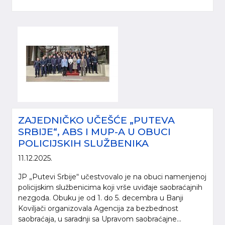
ZAJEDNIČKO UČEŠĆE „PUTEVA
SRBIJE“, ABS I MUP-A U OBUCI
POLICIJSKIH SLUŽBENIKA
11.12.2025.
JP „Putevi Srbije“ učestvovalo je na obuci namenjenoj
policijskim službenicima koji vrše uviđaje saobraćajnih
nezgoda. Obuku je od 1. do 5. decembra u Banji
Koviljači organizovala Agencija za bezbednost
saobraćaja, u saradnji sa Upravom saobraćajne...