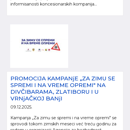
informisanosti koncesionarskih kompanija...
PROMOCIJA KAMPANjE „ZA ZIMU SE
SPREMI I NA VREME OPREMI" NA
DIVČIBARAMA, ZLATIBORU I U
VRNjAČKOJ BANjI
09.12.2025.
Kampanja „Za zimu se spremi i na vreme opremi" se
sprovodi tokom zimskih meseci već treću godinu za
redom u organizaciji Agencije za bezbednost