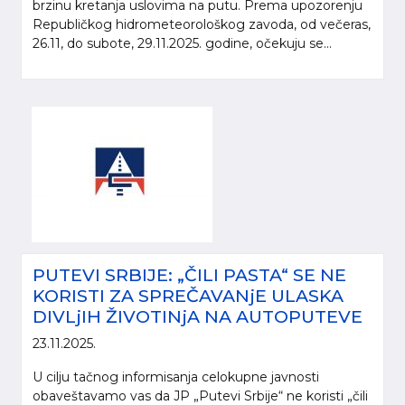
brzinu kretanja uslovima na putu. Prema upozorenju
Republičkog hidrometeorološkog zavoda, od večeras,
26.11, do subote, 29.11.2025. godine, očekuju se...
PUTEVI SRBIJE: „ČILI PASTA“ SE NE
KORISTI ZA SPREČAVANjE ULASKA
DIVLjIH ŽIVOTINjA NA AUTOPUTEVE
23.11.2025.
U cilju tačnog informisanja celokupne javnosti
obaveštavamo vas da JP „Putevi Srbije“ ne koristi „čili