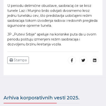
U periodu delimične obustave, saobraćaj će se kroz
tunele Laz i Munjino brdo odvijati dvosmerno kroz
jednu tunelsku cev, što predstavlja uobičajeni režim
saobraćaja tokom izvođenja radova i redovnih pregleda
sigurnosne opreme tunela.
JP „Putevi Srbije“ apeluje na korisnike puta da u ovom
periodu poštuju izmenjeni režim saobraćaja i
dozvoljenu brzinu kretanja vozila.
Štampa
Arhiva korporativnih vesti 2025.