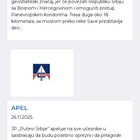
geostrateški značaj, jer će povezati Republiku Srbiju
sa Bosnom i Hercegovinom i omogućiti pristup
Panevropskim koridorima. Trasa duga oko 18
kilometara, sa mostom preko reke Save predstavlja
deo...
APEL
26.11.2025.
JP „Putevi Srbije“ apeluje na sve učesnike u
saobraćaju da budu posebno oprezni i da prilagode