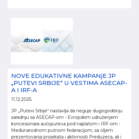
NOVE EDUKATIVNE KAMPANjE JP
„PUTEVI SRBIJE“ U VESTIMA ASECAP-
A I IRF-A
11.12.2025.
JP „Putevi Srbije“ nastavlja da neguje dugogodišnju
saradnju sa ASECAP-om - Evropskim udruženjem
koncesionara autoputeva pod naplatom i IRF-om -
Međunarodnom putnom federacijom, sa ciljem
prezentovanja projekata i aktivnosti Preduzeća, ali i