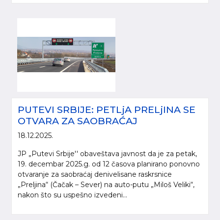
PUTEVI SRBIJE: PETLjA PRELjINA SE
OTVARA ZA SAOBRAĆAJ
18.12.2025.
JP „Putevi Srbije'' obaveštava javnost da je za petak,
19. decembar 2025.g. od 12 časova planirano ponovno
otvaranje za saobraćaj denivelisane raskrsnice
„Preljina“ (Čačak – Sever) na auto-putu „Miloš Veliki“,
nakon što su uspešno izvedeni...