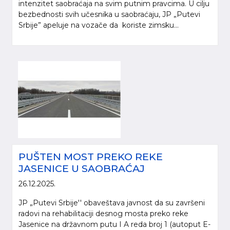
intenzitet saobraćaja na svim putnim pravcima. U cilju
bezbednosti svih učesnika u saobraćaju, JP „Putevi
Srbije” apeluje na vozače da koriste zimsku...
PUŠTEN MOST PREKO REKE
JASENICE U SAOBRAĆAJ
26.12.2025.
JP „Putevi Srbije'' obaveštava javnost da su završeni
radovi na rehabilitaciji desnog mosta preko reke
Jasenice na državnom putu I A reda broj 1 (autoput E-