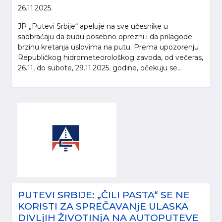
26.11.2025.
JP „Putevi Srbije“ apeluje na sve učesnike u
saobraćaju da budu posebno oprezni i da prilagode
brzinu kretanja uslovima na putu. Prema upozorenju
Republičkog hidrometeorološkog zavoda, od večeras,
26.11, do subote, 29.11.2025. godine, očekuju se...
PUTEVI SRBIJE: „ČILI PASTA“ SE NE
KORISTI ZA SPREČAVANjE ULASKA
DIVLjIH ŽIVOTINjA NA AUTOPUTEVE