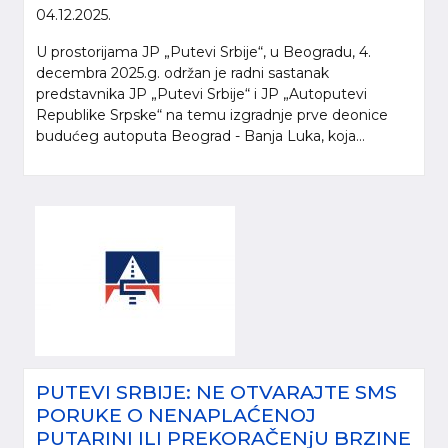
04.12.2025.
U prostorijama JP „Putevi Srbije“, u Beogradu, 4.
decembra 2025.g. održan je radni sastanak
predstavnika JP „Putevi Srbije“ i JP „Autoputevi
Republike Srpske“ na temu izgradnje prve deonice
budućeg autoputa Beograd - Banja Luka, koja...
PUTEVI SRBIJE: NE OTVARAJTE SMS
PORUKE O NENAPLAĆENOJ
PUTARINI ILI PREKORAČENjU BRZINE