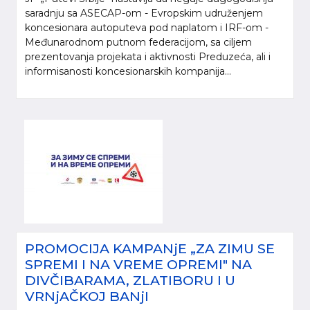
saradnju sa ASECAP-om - Evropskim udruženjem
koncesionara autoputeva pod naplatom i IRF-om -
Međunarodnom putnom federacijom, sa ciljem
prezentovanja projekata i aktivnosti Preduzeća, ali i
informisanosti koncesionarskih kompanija...
PROMOCIJA KAMPANjE „ZA ZIMU SE
SPREMI I NA VREME OPREMI" NA
DIVČIBARAMA, ZLATIBORU I U
VRNjAČKOJ BANjI