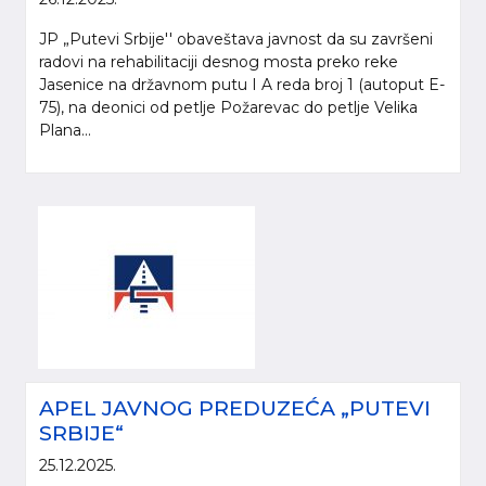
JP „Putevi Srbije'' obaveštava javnost da su završeni
radovi na rehabilitaciji desnog mosta preko reke
Jasenice na državnom putu I A reda broj 1 (autoput E-
75), na deonici od petlje Požarevac do petlje Velika
Plana...
APEL JAVNOG PREDUZEĆA „PUTEVI
SRBIJE“
25.12.2025.