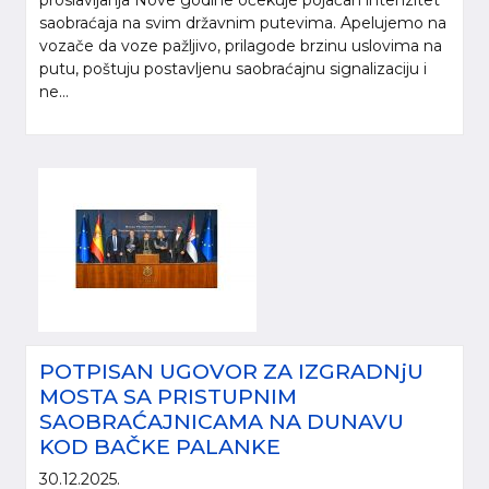
proslavljanja Nove godine očekuje pojačan intenzitet
saobraćaja na svim državnim putevima. Apelujemo na
vozače da voze pažljivo, prilagode brzinu uslovima na
putu, poštuju postavljenu saobraćajnu signalizaciju i
ne...
POTPISAN UGOVOR ZA IZGRADNjU
MOSTA SA PRISTUPNIM
SAOBRAĆAJNICAMA NA DUNAVU
KOD BAČKE PALANKE
30.12.2025.