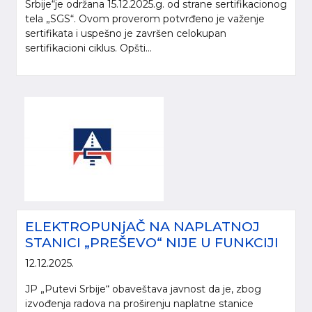
Srbije“je održana 15.12.2025.g. od strane sertifikacionog
tela „SGS“. Ovom proverom potvrđeno je važenje
sertifikata i uspešno je završen celokupan
sertifikacioni ciklus. Opšti...
ELEKTROPUNjAČ NA NAPLATNOJ
STANICI „PREŠEVO“ NIJE U FUNKCIJI
12.12.2025.
JP „Putevi Srbije“ obaveštava javnost da je, zbog
izvođenja radova na proširenju naplatne stanice