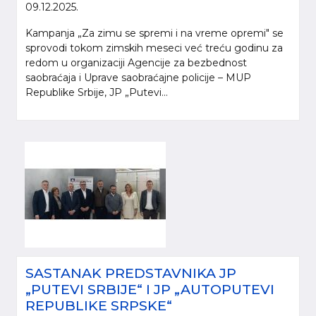
09.12.2025.
Kampanja „Za zimu se spremi i na vreme opremi" se
sprovodi tokom zimskih meseci već treću godinu za
redom u organizaciji Agencije za bezbednost
saobraćaja i Uprave saobraćajne policije – MUP
Republike Srbije, JP „Putevi...
SASTANAK PREDSTAVNIKA JP
„PUTEVI SRBIJE“ I JP „AUTOPUTEVI
REPUBLIKE SRPSKE“