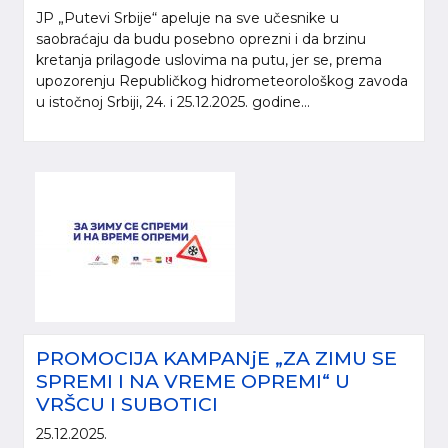
JP „Putevi Srbije“ apeluje na sve učesnike u
saobraćaju da budu posebno oprezni i da brzinu
kretanja prilagode uslovima na putu, jer se, prema
upozorenju Republičkog hidrometeorološkog zavoda
u istočnoj Srbiji, 24. i 25.12.2025. godine...
PROMOCIJA KAMPANjE „ZA ZIMU SE
SPREMI I NA VREME OPREMI“ U
VRŠCU I SUBOTICI
25.12.2025.