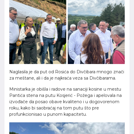
Naglasila je da put od Rosića do Divčibara mnogo znači
za meštane, ali i da je najkraća veza sa Divčibarama.
Ministarka je obišla i radove na sanaciji kosine u mestu
Pantića stena na putu Kosjerić - Požega i apelovala na
izvođače da posao obave kvaliteno i u dogovorenom
roku, kako bi saobraćaj na tom putu što pre
profunkcionisao u punom kapacitetu.