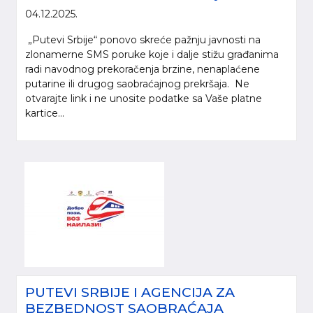
04.12.2025.
„Putevi Srbije“ ponovo skreće pažnju javnosti na
zlonamerne SMS poruke koje i dalje stižu građanima
radi navodnog prekoračenja brzine, nenaplaćene
putarine ili drugog saobraćajnog prekršaja. Ne
otvarajte link i ne unosite podatke sa Vaše platne
kartice...
PUTEVI SRBIJE I AGENCIJA ZA
BEZBEDNOST SAOBRAĆAJA