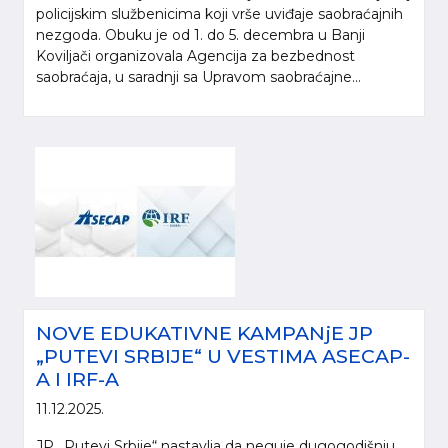
policijskim službenicima koji vrše uviđaje saobraćajnih
nezgoda. Obuku je od 1. do 5. decembra u Banji
Koviljači organizovala Agencija za bezbednost
saobraćaja, u saradnji sa Upravom saobraćajne...
NOVE EDUKATIVNE KAMPANjE JP
„PUTEVI SRBIJE“ U VESTIMA ASECAP-
A I IRF-A
11.12.2025.
JP „Putevi Srbije“ nastavlja da neguje dugogodišnju