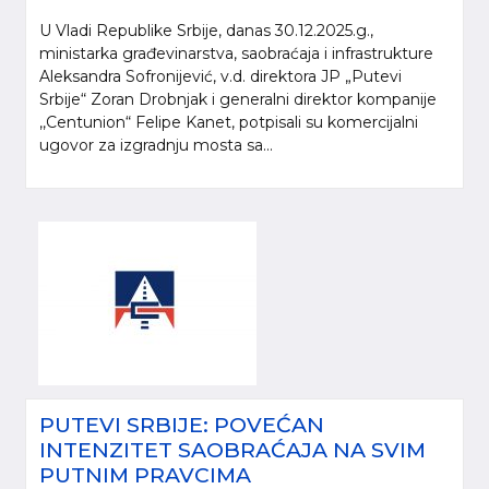
U Vladi Republike Srbije, danas 30.12.2025.g.,
ministarka građevinarstva, saobraćaja i infrastrukture
Aleksandra Sofronijević, v.d. direktora JP „Putevi
Srbije“ Zoran Drobnjak i generalni direktor kompanije
,,Centunion“ Felipe Kanet, potpisali su komercijalni
ugovor za izgradnju mosta sa...
PUTEVI SRBIJE: POVEĆAN
INTENZITET SAOBRAĆAJA NA SVIM
PUTNIM PRAVCIMA