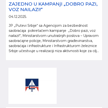
ZAJEDNO U KAMPANjI „DOBRO PAZI,
VOZ NAILAZI!“
04.12.2025.
JP „Putevi Srbije“ sa Agencijom za bezbednost
saobraćaja pokretačem kampanje „Dobro pazi, voz
nailazi!“, Ministarstvom unutrašnjih poslova – Upravom
saobraćajne policije, Ministarstvom građevinarstva,
saobraćaja i infrastrukture i Infrastrukturom železnice
Srbije učestvuje u realizaciji niza aktivnosti koje za cilj...