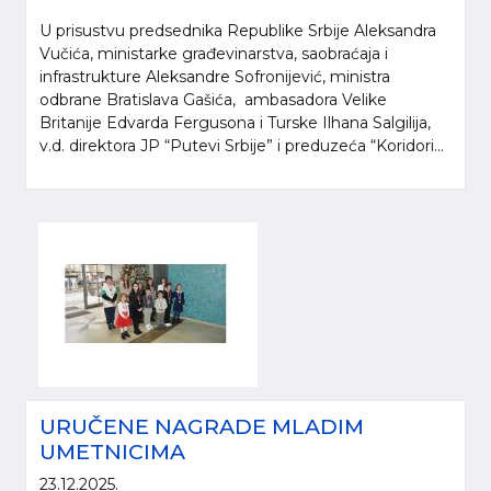
U prisustvu predsednika Republike Srbije Aleksandra
Vučića, ministarke građevinarstva, saobraćaja i
infrastrukture Aleksandre Sofronijević, ministra
odbrane Bratislava Gašića, ambasadora Velike
Britanije Edvarda Fergusona i Turske Ilhana Salgilija,
v.d. direktora JP “Putevi Srbije” i preduzeća “Koridori...
URUČENE NAGRADE MLADIM
UMETNICIMA
23.12.2025.