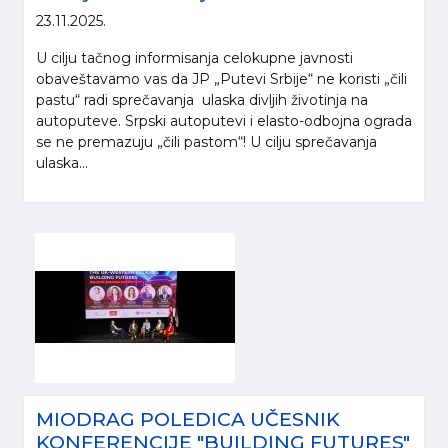
23.11.2025.
U cilju tačnog informisanja celokupne javnosti
obaveštavamo vas da JP „Putevi Srbije“ ne koristi „čili
pastu“ radi sprečavanja ulaska divljih životinja na
autoputeve. Srpski autoputevi i elasto-odbojna ograda
se ne premazuju „čili pastom“! U cilju sprečavanja
ulaska...
MIODRAG POLEDICA UČESNIK
KONFERENCIJE "BUILDING FUTURES"