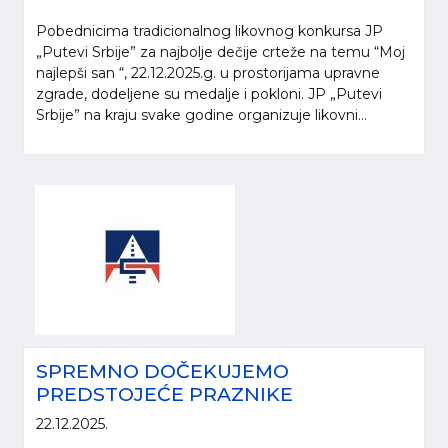
Pobednicima tradicionalnog likovnog konkursa JP
„Putevi Srbije” za najbolje dečije crteže na temu “Moj
najlepši san “, 22.12.2025.g. u prostorijama upravne
zgrade, dodeljene su medalje i pokloni. JP „Putevi
Srbije” na kraju svake godine organizuje likovni...
SPREMNO DOČEKUJEMO
PREDSTOJEĆE PRAZNIKE
22.12.2025.