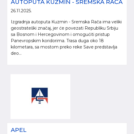
AUTOPUTA KUZMIN - SREMSKA RAČA
26.11.2025.
Izgradnja autoputa Kuzmin - Sremska Rača ima veliki
geostrateški značaj, jer će povezati Republiku Srbiju
sa Bosnom i Hercegovinom i omogućiti pristup
Panevropskim koridorima. Trasa duga oko 18
kilometara, sa mostom preko reke Save predstavlja
deo...
APEL