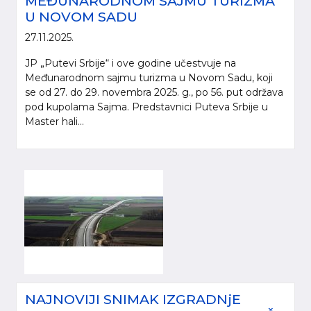
MEĐUNARODNOM SAJMU TURIZMA
U NOVOM SADU
27.11.2025.
JP „Putevi Srbije“ i ove godine učestvuje na
Međunarodnom sajmu turizma u Novom Sadu, koji
se od 27. do 29. novembra 2025. g., po 56. put održava
pod kupolama Sajma. Predstavnici Puteva Srbije u
Master hali...
NAJNOVIJI SNIMAK IZGRADNjE