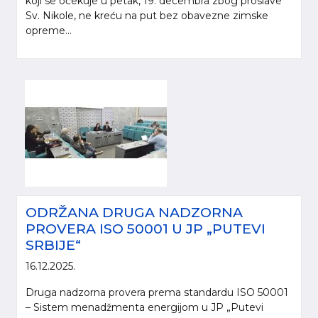
koji se očekuje u petak, 19. decembra zbog proslave
Sv. Nikole, ne kreću na put bez obavezne zimske
opreme...
ODRŽANA DRUGA NADZORNA
PROVERA ISO 50001 U JP „PUTEVI
SRBIJE“
16.12.2025.
Druga nadzorna provera prema standardu ISO 50001
– Sistem menadžmenta energijom u JP „Putevi