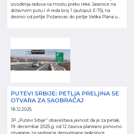
izvođenja radova na mostu preko reke Jasenice na
državnom putu I А reda broj 1 (autoput Е-75), na
deonici od petlje Požarevac do petlje Velika Plana u...
PUTEVI SRBIJE: PETLjA PRELjINA SE
OTVARA ZA SAOBRAĆAJ
18.12.2025.
JP „Putevi Srbije'' obaveštava javnost da je za petak,
19. decembar 2025.g. od 12 časova planirano ponovno
otvaranje za saobraćaj denivelisane raskrsnice