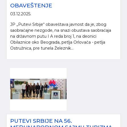
OBAVEŠTENJE
03.12.2025.
JP „Putevi Srbije“ obaveštava javnost da je, zbog
saobraćajne nezgode, na snazi obustava saobraćaja
na državnom putu I A reda broj 1, na deonici
Obilaznice oko Beograda, petlja Orlovača - petlja
Ostružnica, pre tunela Železnik...
PUTEVI SRBIJE NA 56.