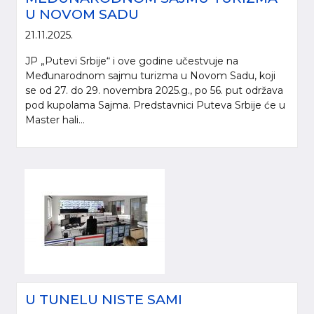
U NOVOM SADU
21.11.2025.
JP „Putevi Srbije“ i ove godine učestvuje na
Međunarodnom sajmu turizma u Novom Sadu, koji
se od 27. do 29. novembra 2025.g., po 56. put održava
pod kupolama Sajma. Predstavnici Puteva Srbije će u
Master hali...
Molimo da prilikom korišćenja informacija, materijala i fotografija sa internet
prezentacije „Putevi Srbije“ d.o.o., obavezno navedete izvor („Putevi Srbije“
d.o.o.).
© 2005-2026. "Putevi Srbije" d.o.o. All rights reserved.
"PUTEVI SRBIJE" d.o.o.
Bulevar kralja Aleksandra 282
Poštanski fax 17, 11050 Beograd 22
U TUNELU NISTE SAMI