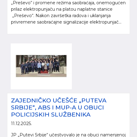
„Preševo“ i promene režima saobraćaja, onemogućen
prilaz elektropunjaču na platou naplatne stanice
„Preševo“. Nakon završetka radova i uklanjanja
privremene saobraćajne signalizacije elektropunjač...
ZAJEDNIČKO UČEŠĆE „PUTEVA
SRBIJE“, ABS I MUP-A U OBUCI
POLICIJSKIH SLUŽBENIKA
11.12.2025.
JP „Putevi Srbije“ učestvovalo je na obuci namenjenoj