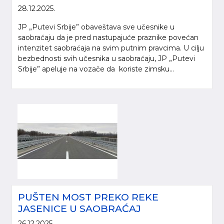
28.12.2025.
JP „Putevi Srbije” obaveštava sve učesnike u
saobraćaju da je pred nastupajuće praznike povećan
intenzitet saobraćaja na svim putnim pravcima. U cilju
bezbednosti svih učesnika u saobraćaju, JP „Putevi
Srbije” apeluje na vozače da koriste zimsku...
PUŠTEN MOST PREKO REKE
JASENICE U SAOBRAĆAJ
26.12.2025.