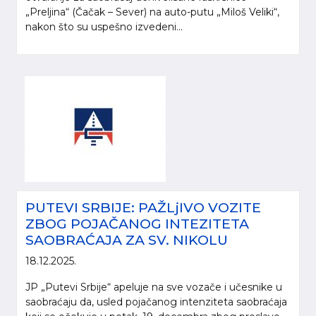
„Preljina“ (Čačak – Sever) na auto-putu „Miloš Veliki“,
nakon što su uspešno izvedeni...
PUTEVI SRBIJE: PAŽLjIVO VOZITE
ZBOG POJAČANOG INTEZITETA
SAOBRAĆAJA ZA SV. NIKOLU
18.12.2025.
JP „Putevi Srbije“ apeluje na sve vozače i učesnike u
saobraćaju da, usled pojačanog intenziteta saobraćaja