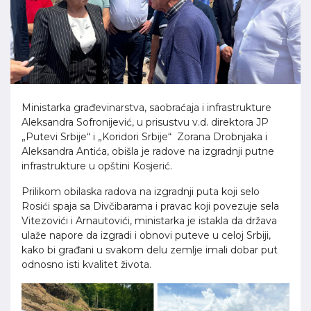
Ministarka građevinarstva, saobraćaja i infrastrukture
Aleksandra Sofronijević, u prisustvu v.d. direktora JP
„Putevi Srbije“ i „Koridori Srbije“ Zorana Drobnjaka i
Aleksandra Antića, obišla je radove na izgradnji putne
infrastrukture u opštini Kosjerić.
Prilikom obilaska radova na izgradnji puta koji selo
Rosići spaja sa Divčibarama i pravac koji povezuje sela
Vitezovići i Arnautovići, ministarka je istakla da država
ulaže napore da izgradi i obnovi puteve u celoj Srbiji,
kako bi građani u svakom delu zemlje imali dobar put
odnosno isti kvalitet života.