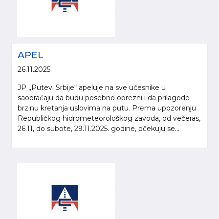
APEL
26.11.2025.
JP „Putevi Srbije“ apeluje na sve učesnike u
saobraćaju da budu posebno oprezni i da prilagode
brzinu kretanja uslovima na putu. Prema upozorenju
Republičkog hidrometeorološkog zavoda, od večeras,
26.11, do subote, 29.11.2025. godine, očekuju se...