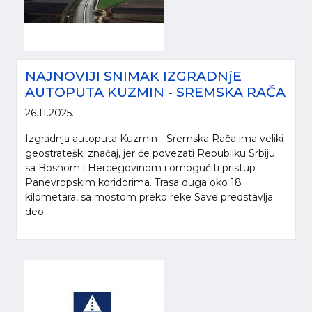
NAJNOVIJI SNIMAK IZGRADNjE
AUTOPUTA KUZMIN - SREMSKA RAČA
26.11.2025.
Izgradnja autoputa Kuzmin - Sremska Rača ima veliki
geostrateški značaj, jer će povezati Republiku Srbiju
sa Bosnom i Hercegovinom i omogućiti pristup
Panevropskim koridorima. Trasa duga oko 18
kilometara, sa mostom preko reke Save predstavlja
deo...