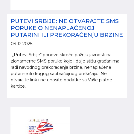
PUTEVI SRBIJE: NE OTVARAJTE SMS
PORUKE O NENAPLAĆENOJ
PUTARINI ILI PREKORAČENjU BRZINE
04.12.2025.
„Putevi Srbije“ ponovo skreće pažnju javnosti na
zlonamerne SMS poruke koje i dalje stižu građanima
radi navodnog prekoračenja brzine, nenaplaćene
putarine ili drugog saobraćajnog prekršaja. Ne
otvarajte link i ne unosite podatke sa Vaše platne
kartice...