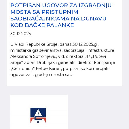
POTPISAN UGOVOR ZA IZGRADNjU
MOSTA SA PRISTUPNIM
SAOBRAĆAJNICAMA NA DUNAVU
KOD BAČKE PALANKE
30.12.2025.
U Vladi Republike Srbije, danas 30.12.2025.g.,
ministarka građevinarstva, saobraćaja i infrastrukture
Aleksandra Sofronijević, v.d. direktora JP „Putevi
Srbije“ Zoran Drobnjak i generalni direktor kompanije
,,Centunion“ Felipe Kanet, potpisali su komercijalni
ugovor za izgradnju mosta sa...