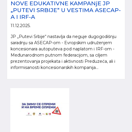
NOVE EDUKATIVNE KAMPANjE JP
„PUTEVI SRBIJE“ U VESTIMA ASECAP-
A I IRF-A
11.12.2025.
JP „Putevi Srbije“ nastavlja da neguje dugogodišnju
saradnju sa ASECAP-om - Evropskim udruženjem
koncesionara autoputeva pod naplatom i IRF-om -
Međunarodnom putnom federacijom, sa ciljem
prezentovanja projekata i aktivnosti Preduzeća, ali i
informisanosti koncesionarskih kompanija...