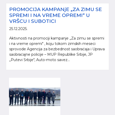
PROMOCIJA KAMPANjE „ZA ZIMU SE
SPREMI I NA VREME OPREMI“ U
VRŠCU I SUBOTICI
25.12.2025.
Aktivnosti na promociji kampanje „Za zimu se spremi
i na vreme opremi" , koju tokom zimskih meseci
sprovode Agencija za bezbednost saobraćaja i Uprava
saobraćajne policije – MUP Republike Srbije, JP
„Putevi Srbije", Auto-moto savez...