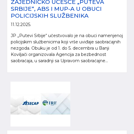
ZAJEDNIČKO UČEŠĆE „PUTEVA
SRBIJE“, ABS I MUP-A U OBUCI
POLICIJSKIH SLUŽBENIKA
11.12.2025.
JP „Putevi Srbije“ učestvovalo je na obuci namenjenoj
policijskim službenicima koji vrše uviđaje saobraćajnih
nezgoda. Obuku je od 1. do 5. decembra u Banji
Koviljači organizovala Agencija za bezbednost
saobraćaja, u saradnji sa Upravom saobraćajne...