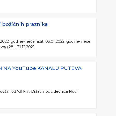
 božićnih praznika
.2022. godine- neće raditi 03.01.2022. godine- neće
og 28a: 31.12.2021...
IN NA YouTube KANALU PUTEVA
užini od 7,9 km. Državni put, deonica Novi