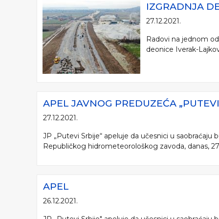
IZGRADNJA DE
27.12.2021.
Radovi na jednom od n
deonice Iverak-Lajkov
APEL JAVNOG PREDUZEĆA „PUTEVI 
27.12.2021.
JP „Putevi Srbije“ apeluje da učesnici u saobraćaju
Republičkog hidrometeorološkog zavoda, danas, 27.12
APEL
26.12.2021.