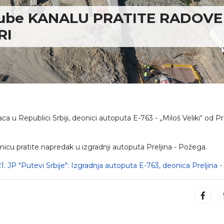
Tube KANALU PRATITE RADOVE
RI
a u Republici Srbiji, deonici autoputa E-763 - „Miloš Veliki“ od Pr
cu pratite napredak u izgradnji autoputa Preljina - Požega.
21. JP "Putevi Srbije": Izgradnja autoputa E-763, deonica Preljina 