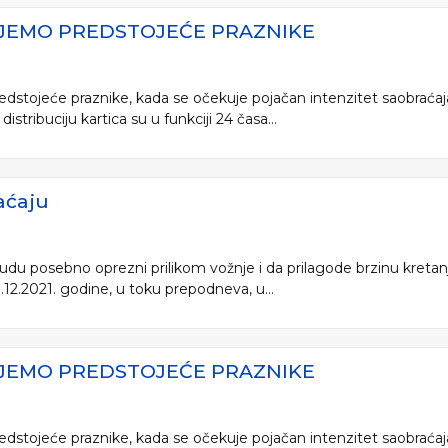
UJEMO PREDSTOJEĆE PRAZNIKE
dstojeće praznike, kada se očekuje pojačan intenzitet saobraćaj
istribuciju kartica su u funkciji 24 časa...
aćaju
 budu posebno oprezni prilikom vožnje i da prilagode brzinu kreta
2.2021. godine, u toku prepodneva, u...
UJEMO PREDSTOJEĆE PRAZNIKE
dstojeće praznike, kada se očekuje pojačan intenzitet saobraćaj