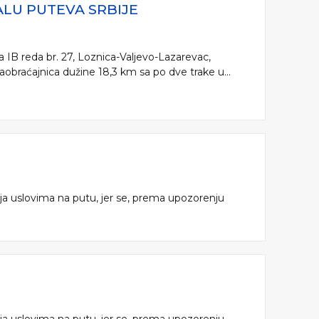
LU PUTEVA SRBIJE
a IB reda br. 27, Loznica-Valjevo-Lazarevac,
aobraćajnica dužine 18,3 km sa po dve trake u...
nja uslovima na putu, jer se, prema upozorenju