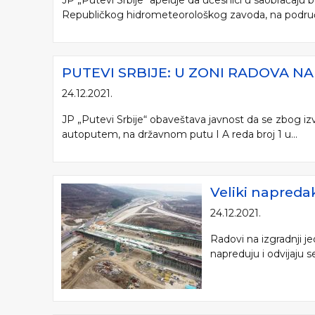
JP „Putevi Srbije" apeluje da učesnici u saobraćaju
Republičkog hidrometeorološkog zavoda, na područj
PUTEVI SRBIJE: U ZONI RADOVA N
24.12.2021.
JP „Putevi Srbije“ obaveštava javnost da se zbog iz
autoputem, na državnom putu I A reda broj 1 u...
Veliki napreda
24.12.2021.
Radovi na izgradnji j
napreduju i odvijaju s