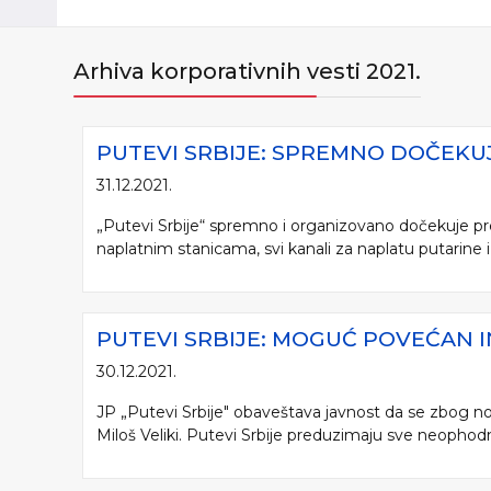
Arhiva korporativnih vesti 2021.
PUTEVI SRBIJE: SPREMNO DOČEK
31.12.2021.
„Putevi Srbije“ spremno i organizovano dočekuje pre
naplatnim stanicama, svi kanali za naplatu putarine i d
PUTEVI SRBIJE: MOGUĆ POVEĆAN 
30.12.2021.
JP „Putevi Srbije" obaveštava javnost da se zbog no
Miloš Veliki. Putevi Srbije preduzimaju sve neophodn