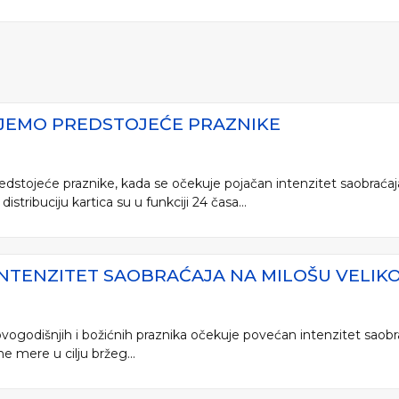
UJEMO PREDSTOJEĆE PRAZNIKE
dstojeće praznike, kada se očekuje pojačan intenzitet saobraćaj
istribuciju kartica su u funkciji 24 časa...
INTENZITET SAOBRAĆAJA NA MILOŠU VELIK
vogodišnjih i božićnih praznika očekuje povećan intenzitet saobr
e mere u cilju bržeg...