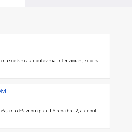
a na srpskim autoputevima. Intenziviran je rad na
OM
aćaja na državnom putu I A reda broj 2, autoput