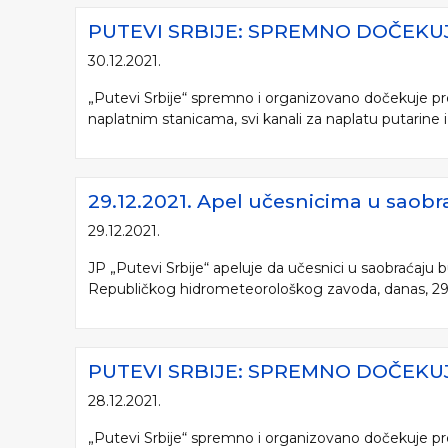
PUTEVI SRBIJE: SPREMNO DOČEK
30.12.2021.
„Putevi Srbije“ spremno i organizovano dočekuje pre
naplatnim stanicama, svi kanali za naplatu putarine i d
29.12.2021. Apel učesnicima u saobr
29.12.2021.
JP „Putevi Srbije“ apeluje da učesnici u saobraćaju
Republičkog hidrometeorološkog zavoda, danas, 29.1
PUTEVI SRBIJE: SPREMNO DOČEK
28.12.2021.
„Putevi Srbije“ spremno i organizovano dočekuje pre