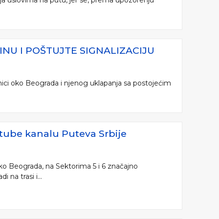
nja uslovima na putu, jer se, prema upozorenju
NU I POŠTUJTE SIGNALIZACIJU
nici oko Beograda i njenog uklapanja sa postojećim
utube kanalu Puteva Srbije
 oko Beograda, na Sektorima 5 i 6 značajno
na trasi i...