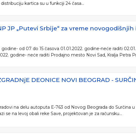
istribuciju kartica su u funkciji 24 časa...
 JP „Putevi Srbije“ za vreme novogodišnjih i
 godine- od 07 do 15 časova 01.01.2022. godine-neće raditi 02.01
022. godine- neće raditi Prodajno mesto Novi Sad, Kralja Petra Prv
IZGRADNjE DEONICE NOVI BEOGRAD - SURČ
 radovi na delu autoputa E-763 od Novog Beograda do Surčina u d
zi se na levoj obali reke Save, projektovan je za računsku...