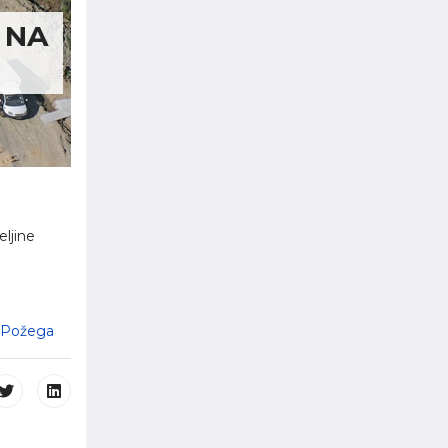
 NA
eljine
- Požega