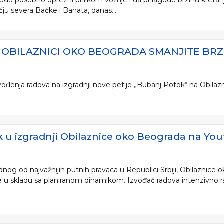
 budu posebno oprezni prilikom vožnje i da prilagode brzinu kreta
u severa Bačke i Banata, danas...
A OBILAZNICI OKO BEOGRADA SMANJITE BRZI
vođenja radova na izgradnji nove petlje „Bubanj Potok“ na Obilaz
k u izgradnji Obilaznice oko Beograda na Yo
ednog od najvažnijih putnih pravaca u Republici Srbiji, Obilaznice
e u skladu sa planiranom dinamikom. Izvođač radova intenzivno radi 