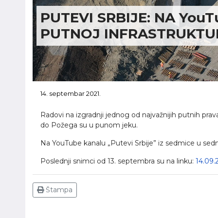
PUTEVI SRBIJE: NA You
PUTNOJ INFRASTRUKTU
14. septembar 2021.
Radovi na izgradnji jednog od najvažnijih putnih pravac
do Požega su u punom jeku.
Na YouTube kanalu „Putevi Srbije” iz sedmice u sedmi
Poslednji snimci od 13. septembra su na linku:
14.09.
Štampa