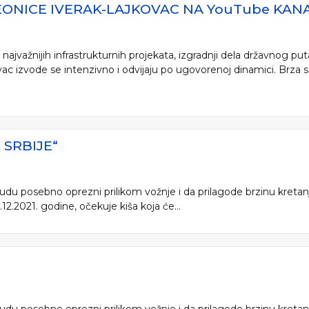
ONICE IVERAK-LAJKOVAC NA YouTube KANA
ajvažnijih infrastrukturnih projekata, izgradnji dela državnog put
ac izvode se intenzivno i odvijaju po ugovorenoj dinamici. Brza s
SRBIJE“
 budu posebno oprezni prilikom vožnje i da prilagode brzinu kreta
.2021. godine, očekuje kiša koja će...