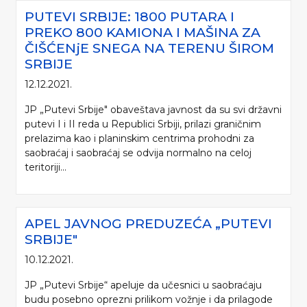
PUTEVI SRBIJE: 1800 PUTARA I
PREKO 800 KAMIONA I MAŠINA ZA
ČIŠĆENjE SNEGA NA TERENU ŠIROM
SRBIJE
12.12.2021.
JP „Putevi Srbije" obaveštava javnost da su svi državni
putevi I i II reda u Republici Srbiji, prilazi graničnim
prelazima kao i planinskim centrima prohodni za
saobraćaj i saobraćaj se odvija normalno na celoj
teritoriji...
APEL JAVNOG PREDUZEĆA „PUTEVI
SRBIJE"
10.12.2021.
JP „Putevi Srbije“ apeluje da učesnici u saobraćaju
budu posebno oprezni prilikom vožnje i da prilagode