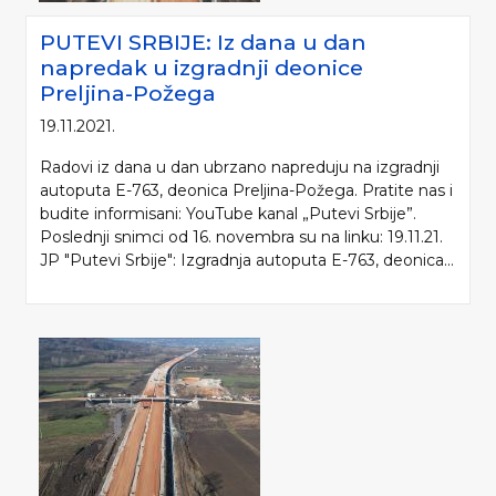
PUTEVI SRBIJE: Iz dana u dan
napredak u izgradnji deonice
Preljina-Požega
19.11.2021.
Radovi iz dana u dan ubrzano napreduju na izgradnji
autoputa E-763, deonica Preljina-Požega. Pratite nas i
budite informisani: YouTube kanal „Putevi Srbije”.
Poslednji snimci od 16. novembra su na linku: 19.11.21.
JP "Putevi Srbije": Izgradnja autoputa E-763, deonica...