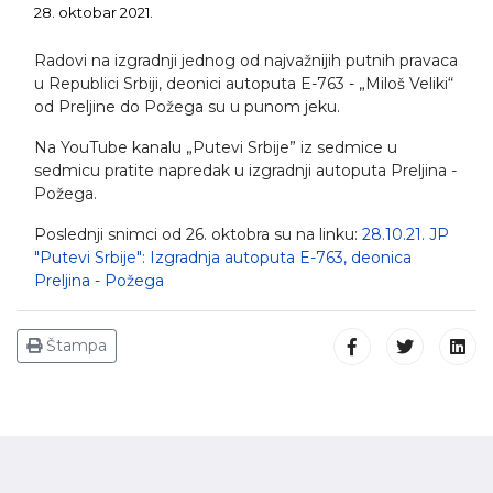
28. oktobar 2021.
Radovi na izgradnji jednog od najvažnijih putnih pravaca
u Republici Srbiji, deonici autoputa E-763 - „Miloš Veliki“
od Preljine do Požega su u punom jeku.
Na YouTube kanalu „Putevi Srbije” iz sedmice u
sedmicu pratite napredak u izgradnji autoputa Preljina -
Požega.
Poslednji snimci od 26. oktobra su na linku:
28.10.21. JP
"Putevi Srbije": Izgradnja autoputa E-763, deonica
Preljina - Požega
Štampa