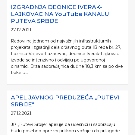
IZGRADNJA DEONICE IVERAK-
LAJKOVAC NA YouTube KANALU
PUTEVA SRBIJE
27.12.2021.
Radovi na jednom od najvažnijih infrastrukturnih
projekata, izgradnji dela državnog puta IB reda br. 27,
Loznica-Valjevo-Lazarevac, deonice Iverak-Lajkovac
izvode se intenzivno i odvijaju po ugovorenoj
dinamici. Brza saobraćajnica dužine 18,3 km sa po dve
trake u...
APEL JAVNOG PREDUZEĆA „PUTEVI
SRBIJE“
27.12.2021.
JP „Putevi Srbije“ apeluje da učesnici u saobraćaju
budu posebno oprezni prilikom vožnje i da prilagode