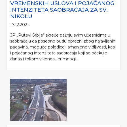
VREMENSKIH USLOVA I POJAČANOG
INTENZITETA SAOBRAĆAJA ZA SV.
NIKOLU
17.12.2021.
JP „Putevi Srbije“ skreće pažnju svim učesnicima u
saobraćaju da posebno budu oprezni zbog najavljenih
padavina, moguće poledice i smanjene vidljivosti, kao
i pojačanog intenziteta saobraćaja koji se očekuje
danas i tokom vikenda, jer mnogi...