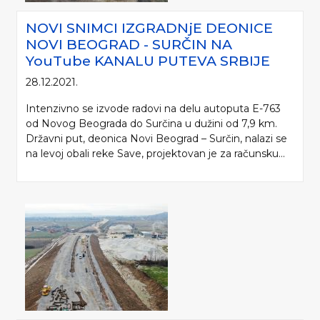
NOVI SNIMCI IZGRADNjE DEONICE
NOVI BEOGRAD - SURČIN NA
YouTube KANALU PUTEVA SRBIJE
28.12.2021.
Intenzivno se izvode radovi na delu autoputa E-763
od Novog Beograda do Surčina u dužini od 7,9 km.
Državni put, deonica Novi Beograd – Surčin, nalazi se
na levoj obali reke Save, projektovan je za računsku...