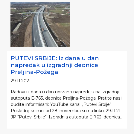
PUTEVI SRBIJE: Iz dana u dan
napredak u izgradnji deonice
Preljina-Požega
29.11.2021.
Radovi iz dana u dan ubrzano napreduju na izgradnji
autoputa E-763, deonica Preljina-Požega. Pratite nas i
budite informisani: YouTube kanal „Putevi Srbije”.
Poslednji snimci od 28. novembra su na linku: 29.11.21.
JP "Putevi Srbije": Izgradnja autoputa E-763, deonica...