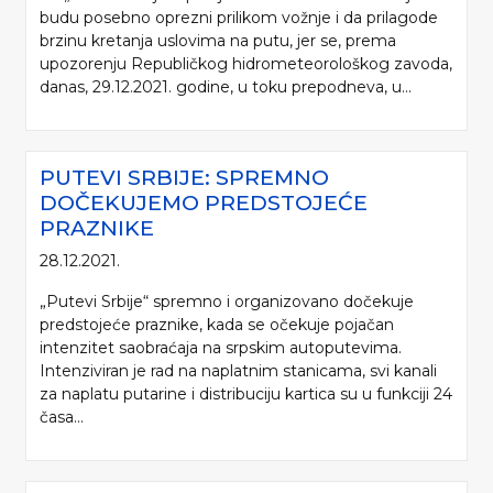
budu posebno oprezni prilikom vožnje i da prilagode
brzinu kretanja uslovima na putu, jer se, prema
upozorenju Republičkog hidrometeorološkog zavoda,
danas, 29.12.2021. godine, u toku prepodneva, u...
PUTEVI SRBIJE: SPREMNO
DOČEKUJEMO PREDSTOJEĆE
PRAZNIKE
28.12.2021.
„Putevi Srbije“ spremno i organizovano dočekuje
predstojeće praznike, kada se očekuje pojačan
intenzitet saobraćaja na srpskim autoputevima.
Intenziviran je rad na naplatnim stanicama, svi kanali
za naplatu putarine i distribuciju kartica su u funkciji 24
časa...