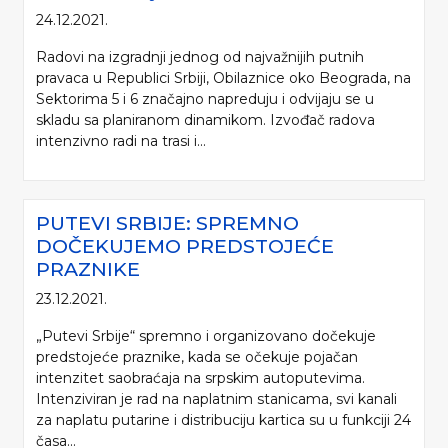
24.12.2021.
Radovi na izgradnji jednog od najvažnijih putnih
pravaca u Republici Srbiji, Obilaznice oko Beograda, na
Sektorima 5 i 6 značajno napreduju i odvijaju se u
skladu sa planiranom dinamikom. Izvođač radova
intenzivno radi na trasi i...
PUTEVI SRBIJE: SPREMNO
DOČEKUJEMO PREDSTOJEĆE
PRAZNIKE
23.12.2021.
„Putevi Srbije“ spremno i organizovano dočekuje
predstojeće praznike, kada se očekuje pojačan
intenzitet saobraćaja na srpskim autoputevima.
Intenziviran je rad na naplatnim stanicama, svi kanali
za naplatu putarine i distribuciju kartica su u funkciji 24
časa...