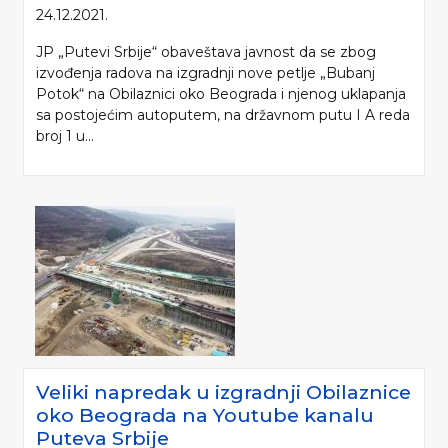
24.12.2021.
JP „Putevi Srbije“ obaveštava javnost da se zbog
izvođenja radova na izgradnji nove petlje „Bubanj
Potok“ na Obilaznici oko Beograda i njenog uklapanja
sa postojećim autoputem, na državnom putu I A reda
broj 1 u...
Veliki napredak u izgradnji Obilaznice
oko Beograda na Youtube kanalu
Puteva Srbije