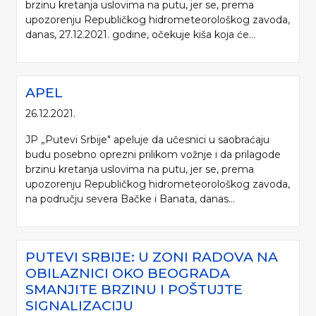
brzinu kretanja uslovima na putu, jer se, prema
upozorenju Republičkog hidrometeorološkog zavoda,
danas, 27.12.2021. godine, očekuje kiša koja će...
APEL
26.12.2021.
JP „Putevi Srbije" apeluje da učesnici u saobraćaju
budu posebno oprezni prilikom vožnje i da prilagode
brzinu kretanja uslovima na putu, jer se, prema
upozorenju Republičkog hidrometeorološkog zavoda,
na području severa Bačke i Banata, danas...
PUTEVI SRBIJE: U ZONI RADOVA NA
OBILAZNICI OKO BEOGRADA
SMANJITE BRZINU I POŠTUJTE
SIGNALIZACIJU