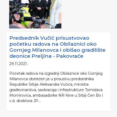
Predsednik Vučić prisustvovao
početku radova na Obilaznici oko
Gornjeg Milanovca i obišao gradilište
deonice Preljina - Pakovraće
29.11.2021.
Početak radova na izgradnji Obilaznice oko Gornjeg
Milanovca obeležen je u prisustvu predsednika
Republike Srbije Aleksandra Vučića, ministra
građevinarstva, saobraćaja i infrastrukture Tomislava
Momirovića, ambasadorke NR Kine u Srbiji Čen Bo i
v.d. direktora JP...