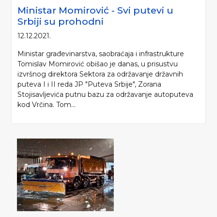
Ministar Momirović - Svi putevi u
Srbiji su prohodni
12.12.2021.
Ministar građevinarstva, saobraćaja i infrastrukture
Tomislav Momirović obišao je danas, u prisustvu
izvršnog direktora Sektora za održavanje državnih
puteva I i II reda JP "Puteva Srbije", Zorana
Stojisavljevića putnu bazu za održavanje autoputeva
kod Vrčina. Tom...