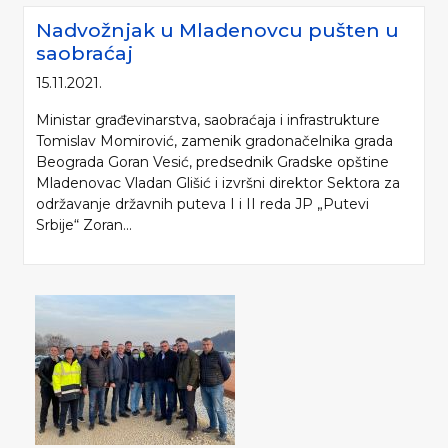
Nadvožnjak u Mladenovcu pušten u
saobraćaj
15.11.2021.
Ministar građevinarstva, saobraćaja i infrastrukture
Tomislav Momirović, zamenik gradonačelnika grada
Beograda Goran Vesić, predsednik Gradske opštine
Mladenovac Vladan Glišić i izvršni direktor Sektora za
održavanje državnih puteva I i II reda JP „Putevi
Srbije“ Zoran...
Molimo da prilikom korišćenja informacija, materijala i fotografija sa internet
prezentacije „Putevi Srbije“ d.o.o., obavezno navedete izvor („Putevi Srbije“
d.o.o.).
© 2005-2026. "Putevi Srbije" d.o.o. All rights reserved.
"PUTEVI SRBIJE" d.o.o.
Bulevar kralja Aleksandra 282
Poštanski fax 17, 11050 Beograd 22