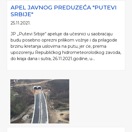
APEL JAVNOG PREDUZEĆA "PUTEVI
SRBIJE"
25.11.2021.
JP „Putevi Srbije“ apeluje da učesnici u saobraćaju
budu posebno oprezni prilikom vožnje i da prilagode
brzinu kretanja uslovima na putu, jer će, prema
upozorenju Republičkog hidrometeorološkog zavoda,
do kraja dana i sutra, 26.11.2021.godine, u...