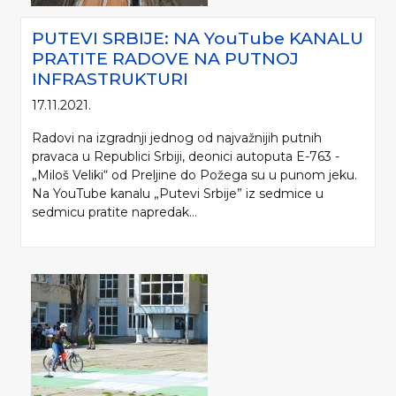
PUTEVI SRBIJE: NA YouTube KANALU
PRATITE RADOVE NA PUTNOJ
INFRASTRUKTURI
17.11.2021.
Radovi na izgradnji jednog od najvažnijih putnih
pravaca u Republici Srbiji, deonici autoputa E-763 -
„Miloš Veliki“ od Preljine do Požega su u punom jeku.
Na YouTube kanalu „Putevi Srbije” iz sedmice u
sedmicu pratite napredak...