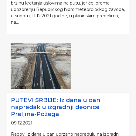
brzinu kretanja uslovima na putu, jer će, prema
upozorenju Republičkog hidrometeorološkog zavoda,
u subotu, 11.12.2021.godine, u planinskim predelima,
na...
PUTEVI SRBIJE: Iz dana u dan
napredak u izgradnji deonice
Preljina-Požega
09.12.2021.
Radovi iz dana u dan ubrzano napreduju na izgradnji