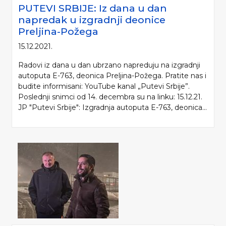
PUTEVI SRBIJE: Iz dana u dan
napredak u izgradnji deonice
Preljina-Požega
15.12.2021.
Radovi iz dana u dan ubrzano napreduju na izgradnji
autoputa E-763, deonica Preljina-Požega. Pratite nas i
budite informisani: YouTube kanal „Putevi Srbije”.
Poslednji snimci od 14. decembra su na linku: 15.12.21.
JP "Putevi Srbije": Izgradnja autoputa E-763, deonica...