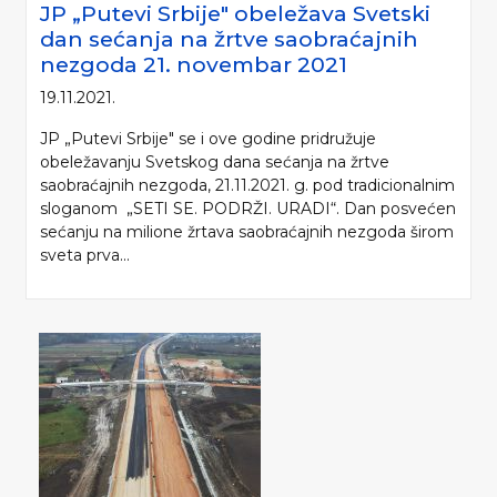
JP „Putevi Srbije" obeležava Svetski
dan sećanja na žrtve saobraćajnih
nezgoda 21. novembar 2021
19.11.2021.
JP „Putevi Srbije" se i ove godine pridružuje
obeležavanju Svetskog dana sećanja na žrtve
saobraćajnih nezgoda, 21.11.2021. g. pod tradicionalnim
sloganom „SETI SE. PODRŽI. URADI“. Dan posvećen
sećanju na milione žrtava saobraćajnih nezgoda širom
sveta prva...