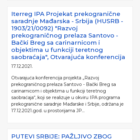
Iterreg IPA Projekat prekogranične
saradnje Mađarska - Srbija (HUSRB -
1903/21/0092) "Razvoj
prekograničnog prelaza Santovo -
Bački Breg sa carinarnicom i
objektima u funkciji teretnog
saobraćaja", Otvarajuća konferencija
17.12.2021.
Otvarajuća konferencija projekta „Razvoj
prekograničnog prelaza Santovo - Bački Breg sa
carinarnicom i objektima u funkciji teretnog
saobraćaja“, koji se realizuje u okviru IPA programa
prekogranične saradnje Mađarske i Srbije, održana je
17.12.2021.god. u prostorijama JP...
PUTEVI SRBIJE: PAŽLJIVO ZBOG