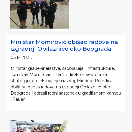
Ministar Momirović obišao radove na
izgradnji Obilaznice oko Beograda
05.12.2021.
Ministar građevinarastva, saobraćaja i infrastrukture,
Tomislav Momirović i izvršni direktor Sektora za
strategiju, projektovanje i razvoj, Miodrag Poledica,
obišli su danas radove na izgradnji Obilaznice oko
Beograda i održali radni sastanak u gradilišnom kampu
„Pauer...