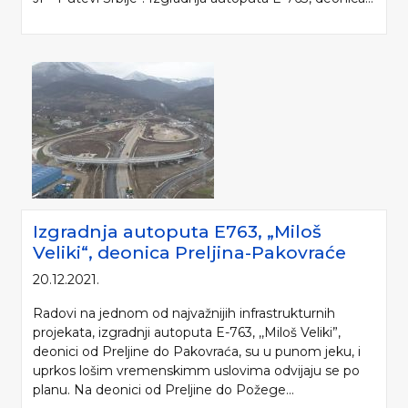
Izgradnja autoputa E763, „Miloš
Veliki“, deonica Preljina-Pakovraće
20.12.2021.
Radovi na jednom od najvažnijih infrastrukturnih
projekata, izgradnji autoputa E-763, ,,Miloš Veliki”,
deonici od Preljine do Pakovraća, su u punom jeku, i
uprkos lošim vremenskimm uslovima odvijaju se po
planu. Na deonici od Preljine do Požege...