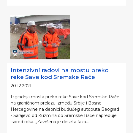
Intenzivni radovi na mostu preko
reke Save kod Sremske Rače
20.12.2021.
Izgradnja mosta preko reke Save kod Sremske Rače
na graničnom prelazu između Srbije i Bosne i
Hercegovine na deonici budućeg autoputa Beograd
- Sarajevo od Kuzmina do Sremske Rače napreduje
ispred roka. „Završena je deseta faza...