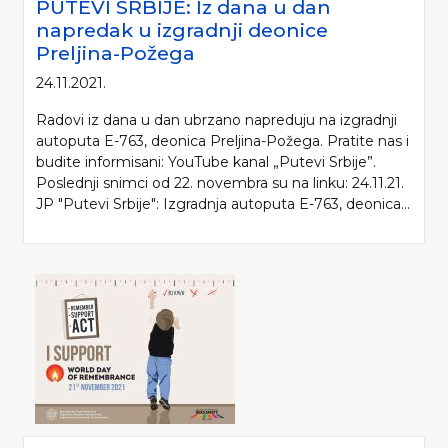
PUTEVI SRBIJE: Iz dana u dan
napredak u izgradnji deonice
Preljina-Požega
24.11.2021.
Radovi iz dana u dan ubrzano napreduju na izgradnji
autoputa E-763, deonica Preljina-Požega. Pratite nas i
budite informisani: YouTube kanal „Putevi Srbije”.
Poslednji snimci od 22. novembra su na linku: 24.11.21.
JP "Putevi Srbije": Izgradnja autoputa E-763, deonica...