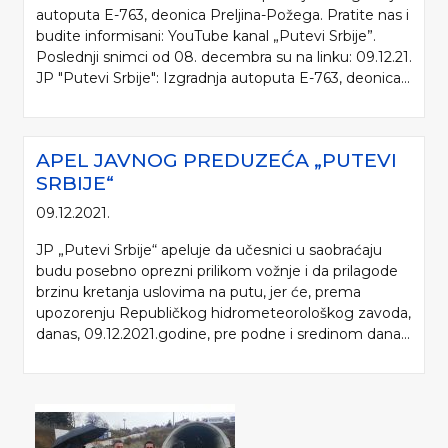
autoputa E-763, deonica Preljina-Požega. Pratite nas i
budite informisani: YouTube kanal „Putevi Srbije”.
Poslednji snimci od 08. decembra su na linku: 09.12.21.
JP "Putevi Srbije": Izgradnja autoputa E-763, deonica...
APEL JAVNOG PREDUZEĆA „PUTEVI
SRBIJE“
09.12.2021.
JP „Putevi Srbije“ apeluje da učesnici u saobraćaju
budu posebno oprezni prilikom vožnje i da prilagode
brzinu kretanja uslovima na putu, jer će, prema
upozorenju Republičkog hidrometeorološkog zavoda,
danas, 09.12.2021.godine, pre podne i sredinom dana...