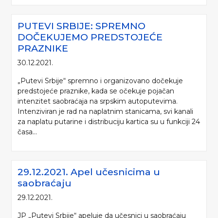
PUTEVI SRBIJE: SPREMNO
DOČEKUJEMO PREDSTOJEĆE
PRAZNIKE
30.12.2021.
„Putevi Srbije“ spremno i organizovano dočekuje
predstojeće praznike, kada se očekuje pojačan
intenzitet saobraćaja na srpskim autoputevima.
Intenziviran je rad na naplatnim stanicama, svi kanali
za naplatu putarine i distribuciju kartica su u funkciji 24
časa...
29.12.2021. Apel učesnicima u
saobraćaju
29.12.2021.
JP „Putevi Srbije“ apeluje da učesnici u saobraćaju