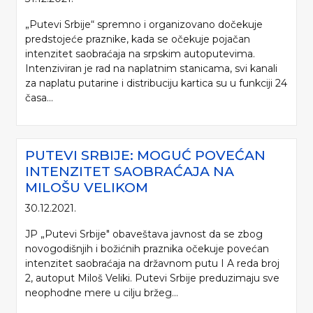
„Putevi Srbije“ spremno i organizovano dočekuje
predstojeće praznike, kada se očekuje pojačan
intenzitet saobraćaja na srpskim autoputevima.
Intenziviran je rad na naplatnim stanicama, svi kanali
za naplatu putarine i distribuciju kartica su u funkciji 24
časa...
PUTEVI SRBIJE: MOGUĆ POVEĆAN
INTENZITET SAOBRAĆAJA NA
MILOŠU VELIKOM
30.12.2021.
JP „Putevi Srbije" obaveštava javnost da se zbog
novogodišnjih i božićnih praznika očekuje povećan
intenzitet saobraćaja na državnom putu I A reda broj
2, autoput Miloš Veliki. Putevi Srbije preduzimaju sve
neophodne mere u cilju bržeg...