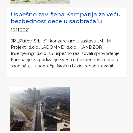
Uspešno završena Kampanja za veću
bezbednost dece u saobraćaju
16.11.2021.
JP ,,Putevi Srbije“ i konzorcijum u sastavu „MHM
Projekt“ d.o.o., „ADOMNE“ d.o.o. i „ANDZOR
Inženjering“ d.o.o. su uspešno realizovali sprovođenje
Kampanje za podizanje svesti o bezbednosti dece u
saobraćaju u području škola u blizini rehabilitovanih...